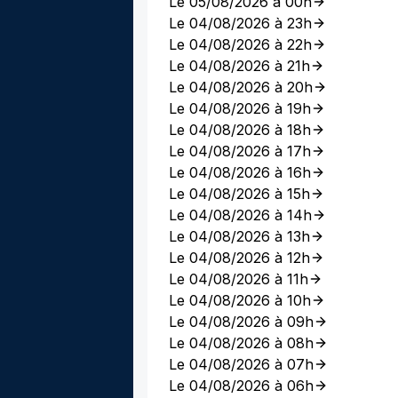
Le 05/08/2026 à 00h
Le 04/08/2026 à 23h
Le 04/08/2026 à 22h
Le 04/08/2026 à 21h
Le 04/08/2026 à 20h
Le 04/08/2026 à 19h
Le 04/08/2026 à 18h
Le 04/08/2026 à 17h
Le 04/08/2026 à 16h
Le 04/08/2026 à 15h
Le 04/08/2026 à 14h
Le 04/08/2026 à 13h
Le 04/08/2026 à 12h
Le 04/08/2026 à 11h
Le 04/08/2026 à 10h
Le 04/08/2026 à 09h
Le 04/08/2026 à 08h
Le 04/08/2026 à 07h
Le 04/08/2026 à 06h