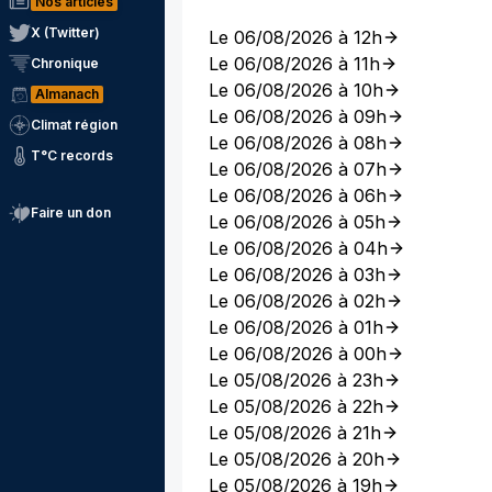
Nos articles
X (Twitter)
Le 06/08/2026 à 12h
Le 06/08/2026 à 11h
Chronique
Le 06/08/2026 à 10h
Almanach
Le 06/08/2026 à 09h
Climat région
Le 06/08/2026 à 08h
T°C records
Le 06/08/2026 à 07h
Le 06/08/2026 à 06h
Faire un don
Le 06/08/2026 à 05h
Le 06/08/2026 à 04h
Le 06/08/2026 à 03h
Le 06/08/2026 à 02h
Le 06/08/2026 à 01h
Le 06/08/2026 à 00h
Le 05/08/2026 à 23h
Le 05/08/2026 à 22h
Le 05/08/2026 à 21h
Le 05/08/2026 à 20h
Le 05/08/2026 à 19h