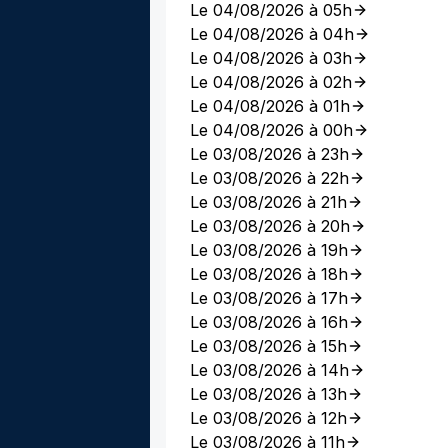
Le 04/08/2026 à 05h
Le 04/08/2026 à 04h
Le 04/08/2026 à 03h
Le 04/08/2026 à 02h
Le 04/08/2026 à 01h
Le 04/08/2026 à 00h
Le 03/08/2026 à 23h
Le 03/08/2026 à 22h
Le 03/08/2026 à 21h
Le 03/08/2026 à 20h
Le 03/08/2026 à 19h
Le 03/08/2026 à 18h
Le 03/08/2026 à 17h
Le 03/08/2026 à 16h
Le 03/08/2026 à 15h
Le 03/08/2026 à 14h
Le 03/08/2026 à 13h
Le 03/08/2026 à 12h
Le 03/08/2026 à 11h