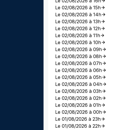
Le 02/08/2026 à 16h
Le 02/08/2026 à 15h
Le 02/08/2026 à 14h
Le 02/08/2026 à 13h
Le 02/08/2026 à 12h
Le 02/08/2026 à 11h
Le 02/08/2026 à 10h
Le 02/08/2026 à 09h
Le 02/08/2026 à 08h
Le 02/08/2026 à 07h
Le 02/08/2026 à 06h
Le 02/08/2026 à 05h
Le 02/08/2026 à 04h
Le 02/08/2026 à 03h
Le 02/08/2026 à 02h
Le 02/08/2026 à 01h
Le 02/08/2026 à 00h
Le 01/08/2026 à 23h
Le 01/08/2026 à 22h