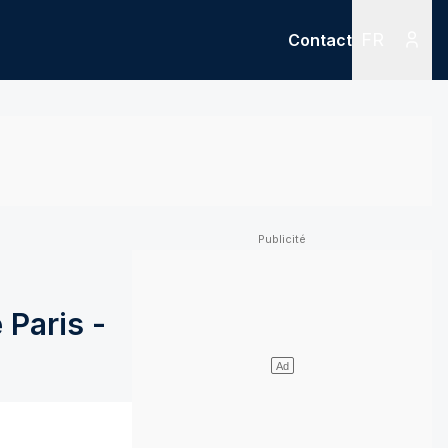
FR
Contact
Menu
Menu des
Paris -