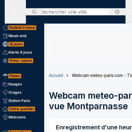
Rechercher
Menu secondaire
Bulletin France
Week-end
15 jours
Alerte 8 jours
Prévi. saison
Accueil
Webcam meteo-paris.com - Ti
Pluies
Nuages
Orages
Webcam meteo-pari
Station Paris
vue Montparnasse
Votre quartier
Webcams
Enregistrement d'une heu