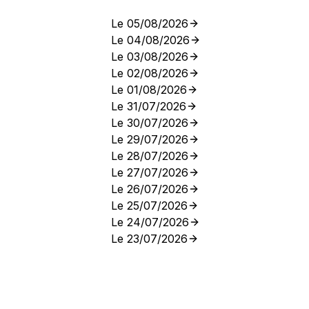
Le 05/08/2026
Le 04/08/2026
Le 03/08/2026
Le 02/08/2026
Le 01/08/2026
Le 31/07/2026
Le 30/07/2026
Le 29/07/2026
Le 28/07/2026
Le 27/07/2026
Le 26/07/2026
Le 25/07/2026
Le 24/07/2026
Le 23/07/2026