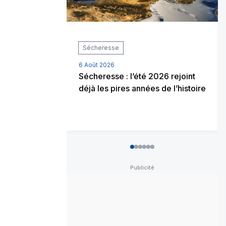
Sécheresse
6 Août 2026
Sécheresse : l’été 2026 rejoint
déjà les pires années de l’histoire
0
1
2
3
4
5