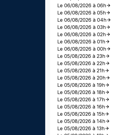
Le 06/08/2026 à 06h
Le 06/08/2026 à 05h
Le 06/08/2026 à 04h
Le 06/08/2026 à 03h
Le 06/08/2026 à 02h
Le 06/08/2026 à 01h
Le 06/08/2026 à 00h
Le 05/08/2026 à 23h
Le 05/08/2026 à 22h
Le 05/08/2026 à 21h
Le 05/08/2026 à 20h
Le 05/08/2026 à 19h
Le 05/08/2026 à 18h
Le 05/08/2026 à 17h
Le 05/08/2026 à 16h
Le 05/08/2026 à 15h
Le 05/08/2026 à 14h
Le 05/08/2026 à 13h