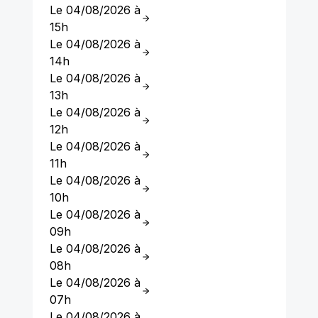
Le 04/08/2026 à
15h
Le 04/08/2026 à
14h
Le 04/08/2026 à
13h
Le 04/08/2026 à
12h
Le 04/08/2026 à
11h
Le 04/08/2026 à
10h
Le 04/08/2026 à
09h
Le 04/08/2026 à
08h
Le 04/08/2026 à
07h
Le 04/08/2026 à