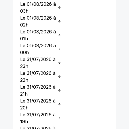
Le 01/08/2026 à
03h
Le 01/08/2026 à
02h
Le 01/08/2026 à
01h
Le 01/08/2026 à
00h
Le 31/07/2026 à
23h
Le 31/07/2026 à
22h
Le 31/07/2026 à
21h
Le 31/07/2026 à
20h
Le 31/07/2026 à
19h
Le 31/07/2026 à