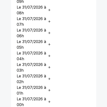
09h
Le 31/07/2026 à
08h
Le 31/07/2026 à
07h
Le 31/07/2026 à
06h
Le 31/07/2026 à
05h
Le 31/07/2026 à
04h
Le 31/07/2026 à
03h
Le 31/07/2026 à
02h
Le 31/07/2026 à
01h
Le 31/07/2026 à
00h