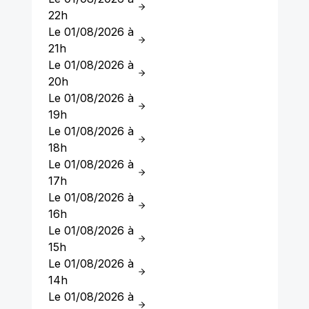
22h
Le 01/08/2026 à
21h
Le 01/08/2026 à
20h
Le 01/08/2026 à
19h
Le 01/08/2026 à
18h
Le 01/08/2026 à
17h
Le 01/08/2026 à
16h
Le 01/08/2026 à
15h
Le 01/08/2026 à
14h
Le 01/08/2026 à