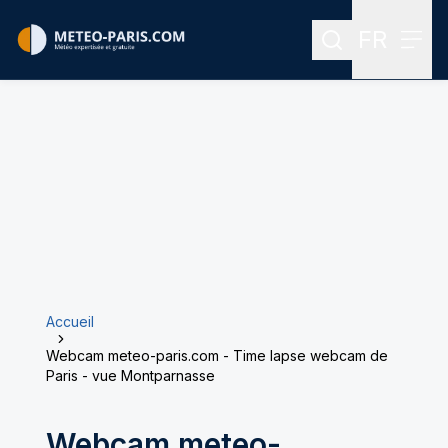
FR
Rechercher
Menu
Menu des
Accueil
Webcam meteo-paris.com - Time lapse webcam de
Paris - vue Montparnasse
Webcam meteo-