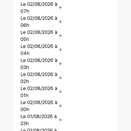
Le 02/08/2026 à
07h
Le 02/08/2026 à
06h
Le 02/08/2026 à
05h
Le 02/08/2026 à
04h
Le 02/08/2026 à
03h
Le 02/08/2026 à
02h
Le 02/08/2026 à
01h
Le 02/08/2026 à
00h
Le 01/08/2026 à
23h
Le 01/08/2026 à