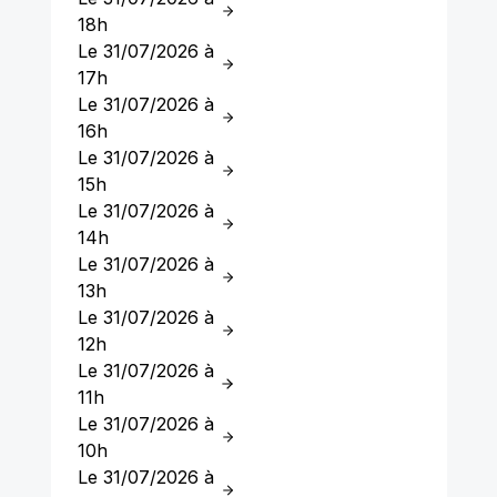
18h
Le 31/07/2026 à
17h
Le 31/07/2026 à
16h
Le 31/07/2026 à
15h
Le 31/07/2026 à
14h
Le 31/07/2026 à
13h
Le 31/07/2026 à
12h
Le 31/07/2026 à
11h
Le 31/07/2026 à
10h
Le 31/07/2026 à