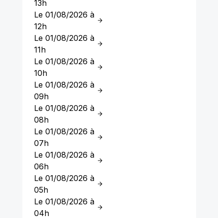
13h
Le 01/08/2026 à
12h
Le 01/08/2026 à
11h
Le 01/08/2026 à
10h
Le 01/08/2026 à
09h
Le 01/08/2026 à
08h
Le 01/08/2026 à
07h
Le 01/08/2026 à
06h
Le 01/08/2026 à
05h
Le 01/08/2026 à
04h