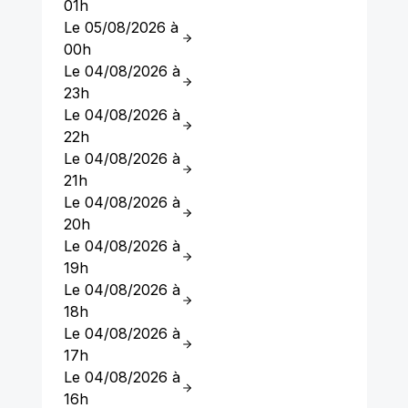
01h
Le 05/08/2026 à
00h
Le 04/08/2026 à
23h
Le 04/08/2026 à
22h
Le 04/08/2026 à
21h
Le 04/08/2026 à
20h
Le 04/08/2026 à
19h
Le 04/08/2026 à
18h
Le 04/08/2026 à
17h
Le 04/08/2026 à
16h