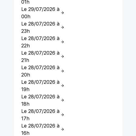
01h
Le 29/07/2026 à
00h
Le 28/07/2026 à
23h
Le 28/07/2026 à
22h
Le 28/07/2026 à
21h
Le 28/07/2026 à
20h
Le 28/07/2026 à
19h
Le 28/07/2026 à
18h
Le 28/07/2026 à
17h
Le 28/07/2026 à
16h