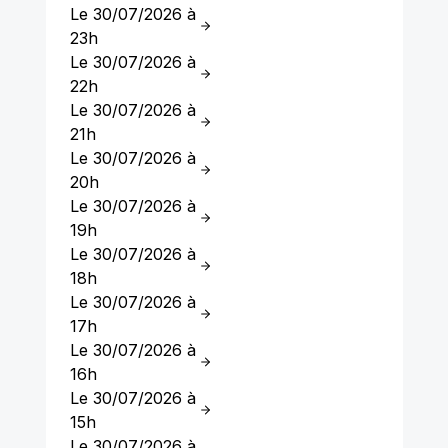
Le 30/07/2026 à
23h
Le 30/07/2026 à
22h
Le 30/07/2026 à
21h
Le 30/07/2026 à
20h
Le 30/07/2026 à
19h
Le 30/07/2026 à
18h
Le 30/07/2026 à
17h
Le 30/07/2026 à
16h
Le 30/07/2026 à
15h
Le 30/07/2026 à