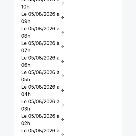
10h
Le 05/08/2026 à
09h
Le 05/08/2026 à
08h
Le 05/08/2026 à
07h
Le 05/08/2026 à
06h
Le 05/08/2026 à
05h
Le 05/08/2026 à
04h
Le 05/08/2026 à
03h
Le 05/08/2026 à
02h
Le 05/08/2026 à