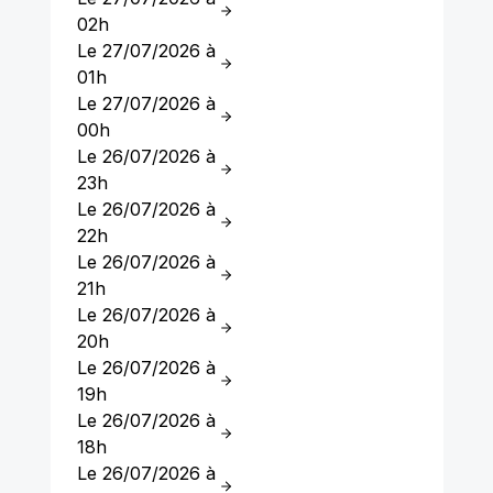
02h
Le 27/07/2026 à
01h
Le 27/07/2026 à
00h
Le 26/07/2026 à
23h
Le 26/07/2026 à
22h
Le 26/07/2026 à
21h
Le 26/07/2026 à
20h
Le 26/07/2026 à
19h
Le 26/07/2026 à
18h
Le 26/07/2026 à