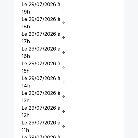
Le 29/07/2026 à
19h
Le 29/07/2026 à
18h
Le 29/07/2026 à
17h
Le 29/07/2026 à
16h
Le 29/07/2026 à
15h
Le 29/07/2026 à
14h
Le 29/07/2026 à
13h
Le 29/07/2026 à
12h
Le 29/07/2026 à
11h
Le 29/07/2026 à