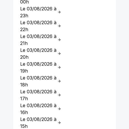
00h
Le 03/08/2026 à
23h
Le 03/08/2026 à
22h
Le 03/08/2026 à
21h
Le 03/08/2026 à
20h
Le 03/08/2026 à
19h
Le 03/08/2026 à
18h
Le 03/08/2026 à
17h
Le 03/08/2026 à
16h
Le 03/08/2026 à
15h