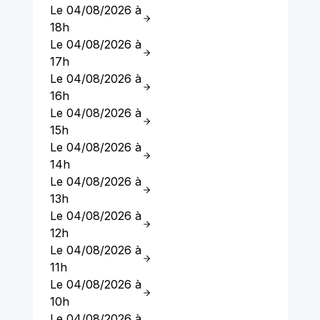
Le 04/08/2026 à
18h
Le 04/08/2026 à
17h
Le 04/08/2026 à
16h
Le 04/08/2026 à
15h
Le 04/08/2026 à
14h
Le 04/08/2026 à
13h
Le 04/08/2026 à
12h
Le 04/08/2026 à
11h
Le 04/08/2026 à
10h
Le 04/08/2026 à