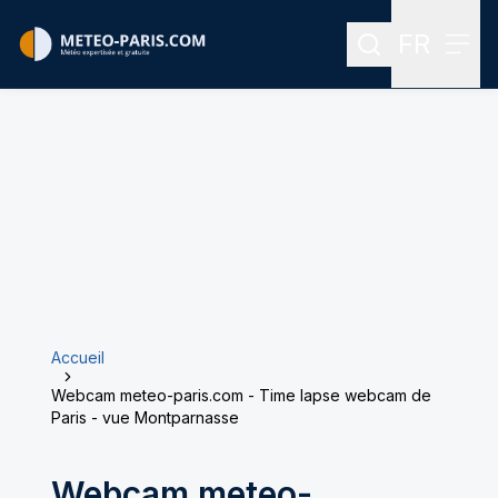
FR
Rechercher
Menu
Menu des
Accueil
Webcam meteo-paris.com - Time lapse webcam de
Paris - vue Montparnasse
Webcam meteo-