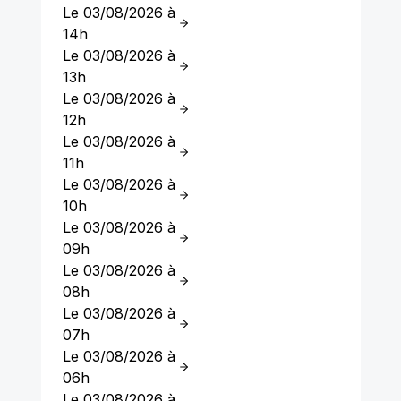
Le 03/08/2026 à
14h
Le 03/08/2026 à
13h
Le 03/08/2026 à
12h
Le 03/08/2026 à
11h
Le 03/08/2026 à
10h
Le 03/08/2026 à
09h
Le 03/08/2026 à
08h
Le 03/08/2026 à
07h
Le 03/08/2026 à
06h
Le 03/08/2026 à