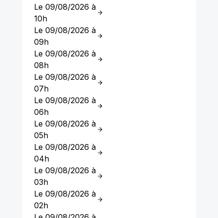
Le 09/08/2026 à
10h
Le 09/08/2026 à
09h
Le 09/08/2026 à
08h
Le 09/08/2026 à
07h
Le 09/08/2026 à
06h
Le 09/08/2026 à
05h
Le 09/08/2026 à
04h
Le 09/08/2026 à
03h
Le 09/08/2026 à
02h
Le 09/08/2026 à