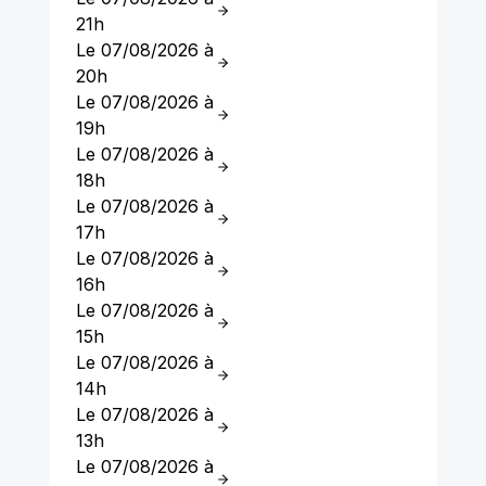
21h
Le 07/08/2026 à
20h
Le 07/08/2026 à
19h
Le 07/08/2026 à
18h
Le 07/08/2026 à
17h
Le 07/08/2026 à
16h
Le 07/08/2026 à
15h
Le 07/08/2026 à
14h
Le 07/08/2026 à
13h
Le 07/08/2026 à