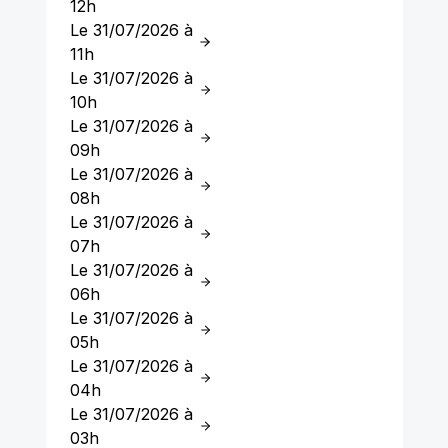
12h
Le 31/07/2026 à
11h
Le 31/07/2026 à
10h
Le 31/07/2026 à
09h
Le 31/07/2026 à
08h
Le 31/07/2026 à
07h
Le 31/07/2026 à
06h
Le 31/07/2026 à
05h
Le 31/07/2026 à
04h
Le 31/07/2026 à
03h