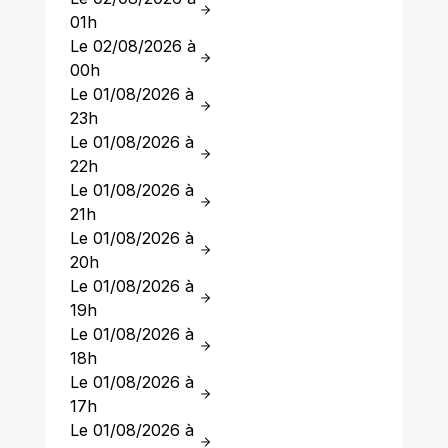
01h
Le 02/08/2026 à
00h
Le 01/08/2026 à
23h
Le 01/08/2026 à
22h
Le 01/08/2026 à
21h
Le 01/08/2026 à
20h
Le 01/08/2026 à
19h
Le 01/08/2026 à
18h
Le 01/08/2026 à
17h
Le 01/08/2026 à