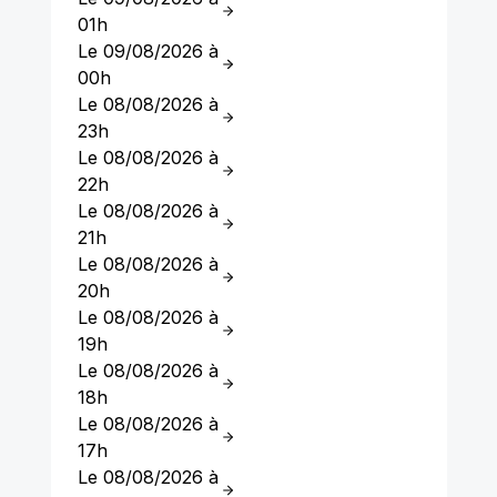
01h
Le 09/08/2026 à
00h
Le 08/08/2026 à
23h
Le 08/08/2026 à
22h
Le 08/08/2026 à
21h
Le 08/08/2026 à
20h
Le 08/08/2026 à
19h
Le 08/08/2026 à
18h
Le 08/08/2026 à
17h
Le 08/08/2026 à