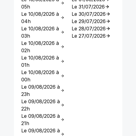
05h
Le 31/07/2026
Le 10/08/2026 à
Le 30/07/2026
04h
Le 29/07/2026
Le 10/08/2026 à
Le 28/07/2026
03h
Le 27/07/2026
Le 10/08/2026 à
02h
Le 10/08/2026 à
01h
Le 10/08/2026 à
00h
Le 09/08/2026 à
23h
Le 09/08/2026 à
22h
Le 09/08/2026 à
21h
Le 09/08/2026 à