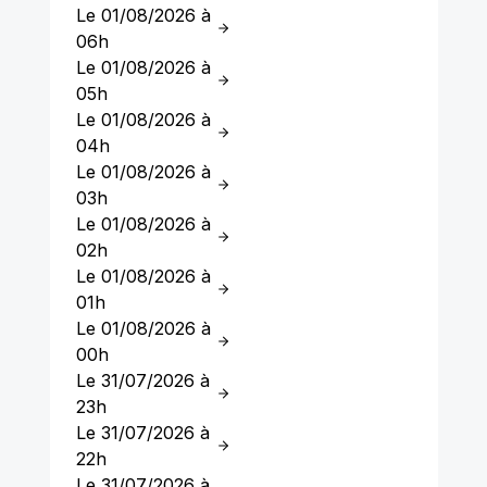
Le 01/08/2026 à
06h
Le 01/08/2026 à
05h
Le 01/08/2026 à
04h
Le 01/08/2026 à
03h
Le 01/08/2026 à
02h
Le 01/08/2026 à
01h
Le 01/08/2026 à
00h
Le 31/07/2026 à
23h
Le 31/07/2026 à
22h
Le 31/07/2026 à