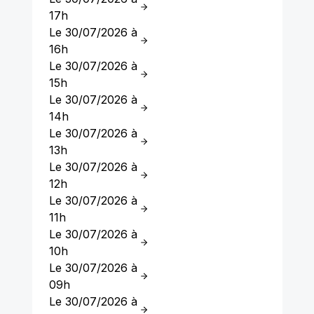
17h
Le 30/07/2026 à
16h
Le 30/07/2026 à
15h
Le 30/07/2026 à
14h
Le 30/07/2026 à
13h
Le 30/07/2026 à
12h
Le 30/07/2026 à
11h
Le 30/07/2026 à
10h
Le 30/07/2026 à
09h
Le 30/07/2026 à