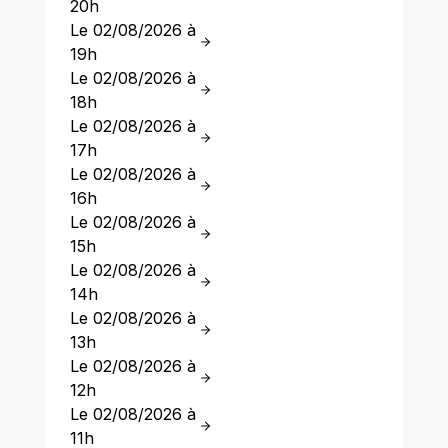
20h
Le 02/08/2026 à
19h
Le 02/08/2026 à
18h
Le 02/08/2026 à
17h
Le 02/08/2026 à
16h
Le 02/08/2026 à
15h
Le 02/08/2026 à
14h
Le 02/08/2026 à
13h
Le 02/08/2026 à
12h
Le 02/08/2026 à
11h