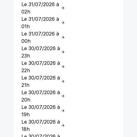
Le 31/07/2026 à
02h
Le 31/07/2026 à
01h
Le 31/07/2026 à
00h
Le 30/07/2026 à
23h
Le 30/07/2026 à
22h
Le 30/07/2026 à
21h
Le 30/07/2026 à
20h
Le 30/07/2026 à
19h
Le 30/07/2026 à
18h
Le 30/07/2026 à