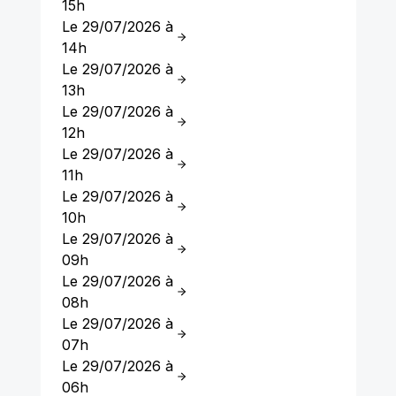
15h
Le 29/07/2026 à
14h
Le 29/07/2026 à
13h
Le 29/07/2026 à
12h
Le 29/07/2026 à
11h
Le 29/07/2026 à
10h
Le 29/07/2026 à
09h
Le 29/07/2026 à
08h
Le 29/07/2026 à
07h
Le 29/07/2026 à
06h