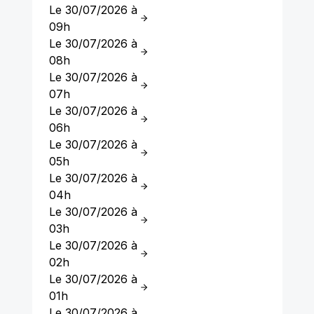
Le 30/07/2026 à
09h
Le 30/07/2026 à
08h
Le 30/07/2026 à
07h
Le 30/07/2026 à
06h
Le 30/07/2026 à
05h
Le 30/07/2026 à
04h
Le 30/07/2026 à
03h
Le 30/07/2026 à
02h
Le 30/07/2026 à
01h
Le 30/07/2026 à