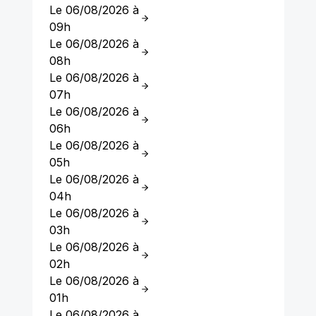
Le 06/08/2026 à
09h
Le 06/08/2026 à
08h
Le 06/08/2026 à
07h
Le 06/08/2026 à
06h
Le 06/08/2026 à
05h
Le 06/08/2026 à
04h
Le 06/08/2026 à
03h
Le 06/08/2026 à
02h
Le 06/08/2026 à
01h
Le 06/08/2026 à