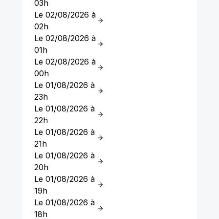
03h
Le 02/08/2026 à
02h
Le 02/08/2026 à
01h
Le 02/08/2026 à
00h
Le 01/08/2026 à
23h
Le 01/08/2026 à
22h
Le 01/08/2026 à
21h
Le 01/08/2026 à
20h
Le 01/08/2026 à
19h
Le 01/08/2026 à
18h