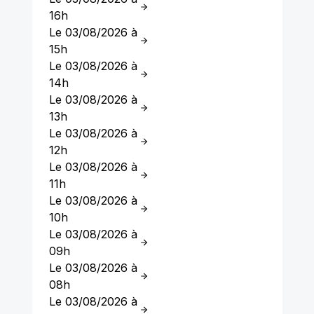
16h
Le 03/08/2026 à
15h
Le 03/08/2026 à
14h
Le 03/08/2026 à
13h
Le 03/08/2026 à
12h
Le 03/08/2026 à
11h
Le 03/08/2026 à
10h
Le 03/08/2026 à
09h
Le 03/08/2026 à
08h
Le 03/08/2026 à