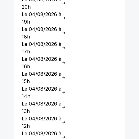
20h
Le 04/08/2026 à
19h
Le 04/08/2026 à
18h
Le 04/08/2026 à
17h
Le 04/08/2026 à
16h
Le 04/08/2026 à
15h
Le 04/08/2026 à
14h
Le 04/08/2026 à
13h
Le 04/08/2026 à
12h
Le 04/08/2026 à