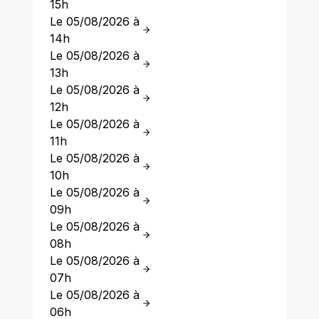
15h
Le 05/08/2026 à
14h
Le 05/08/2026 à
13h
Le 05/08/2026 à
12h
Le 05/08/2026 à
11h
Le 05/08/2026 à
10h
Le 05/08/2026 à
09h
Le 05/08/2026 à
08h
Le 05/08/2026 à
07h
Le 05/08/2026 à
06h