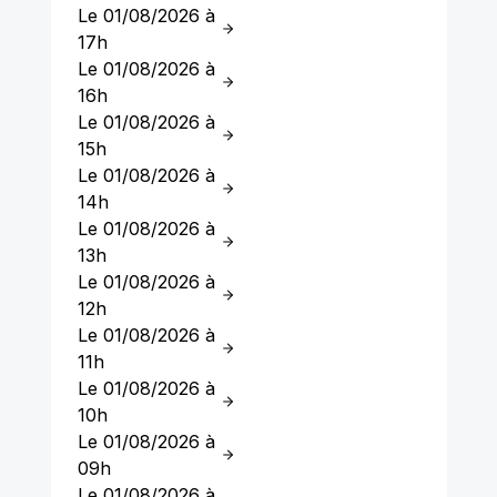
Le 01/08/2026 à
17h
Le 01/08/2026 à
16h
Le 01/08/2026 à
15h
Le 01/08/2026 à
14h
Le 01/08/2026 à
13h
Le 01/08/2026 à
12h
Le 01/08/2026 à
11h
Le 01/08/2026 à
10h
Le 01/08/2026 à
09h
Le 01/08/2026 à