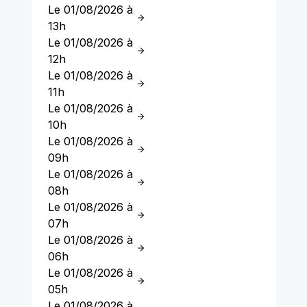
Le 01/08/2026 à
13h
Le 01/08/2026 à
12h
Le 01/08/2026 à
11h
Le 01/08/2026 à
10h
Le 01/08/2026 à
09h
Le 01/08/2026 à
08h
Le 01/08/2026 à
07h
Le 01/08/2026 à
06h
Le 01/08/2026 à
05h
Le 01/08/2026 à