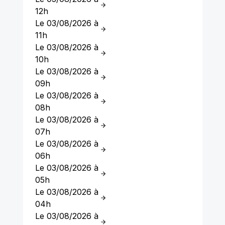
12h
Le 03/08/2026 à
11h
Le 03/08/2026 à
10h
Le 03/08/2026 à
09h
Le 03/08/2026 à
08h
Le 03/08/2026 à
07h
Le 03/08/2026 à
06h
Le 03/08/2026 à
05h
Le 03/08/2026 à
04h
Le 03/08/2026 à