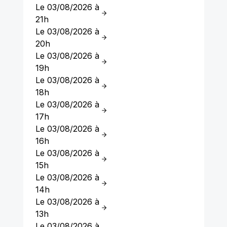
Le 03/08/2026 à
21h
Le 03/08/2026 à
20h
Le 03/08/2026 à
19h
Le 03/08/2026 à
18h
Le 03/08/2026 à
17h
Le 03/08/2026 à
16h
Le 03/08/2026 à
15h
Le 03/08/2026 à
14h
Le 03/08/2026 à
13h
Le 03/08/2026 à