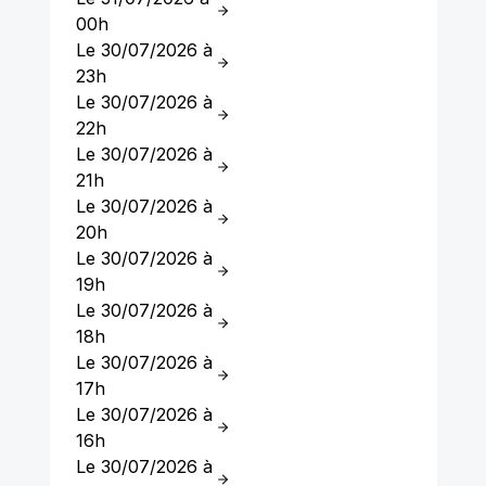
00h
Le 30/07/2026 à
23h
Le 30/07/2026 à
22h
Le 30/07/2026 à
21h
Le 30/07/2026 à
20h
Le 30/07/2026 à
19h
Le 30/07/2026 à
18h
Le 30/07/2026 à
17h
Le 30/07/2026 à
16h
Le 30/07/2026 à