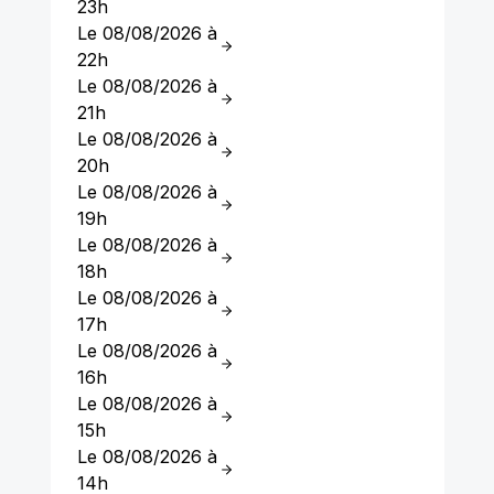
23h
Le 08/08/2026 à
22h
Le 08/08/2026 à
21h
Le 08/08/2026 à
20h
Le 08/08/2026 à
19h
Le 08/08/2026 à
18h
Le 08/08/2026 à
17h
Le 08/08/2026 à
16h
Le 08/08/2026 à
15h
Le 08/08/2026 à
14h