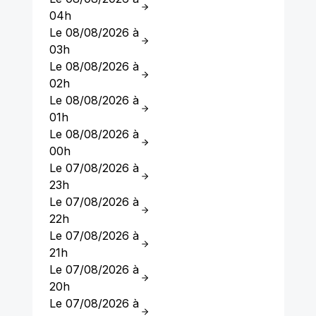
04h
Le 08/08/2026 à
03h
Le 08/08/2026 à
02h
Le 08/08/2026 à
01h
Le 08/08/2026 à
00h
Le 07/08/2026 à
23h
Le 07/08/2026 à
22h
Le 07/08/2026 à
21h
Le 07/08/2026 à
20h
Le 07/08/2026 à