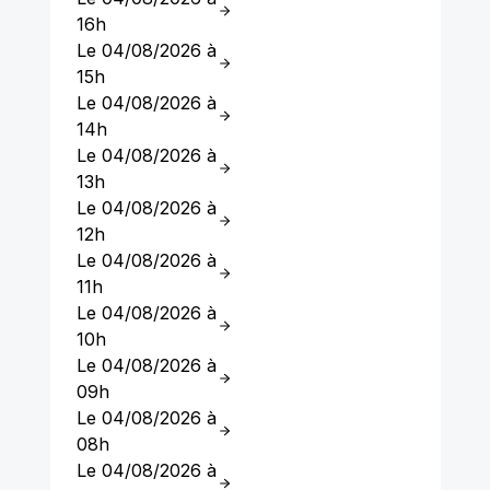
16h
Le 04/08/2026 à
15h
Le 04/08/2026 à
14h
Le 04/08/2026 à
13h
Le 04/08/2026 à
12h
Le 04/08/2026 à
11h
Le 04/08/2026 à
10h
Le 04/08/2026 à
09h
Le 04/08/2026 à
08h
Le 04/08/2026 à