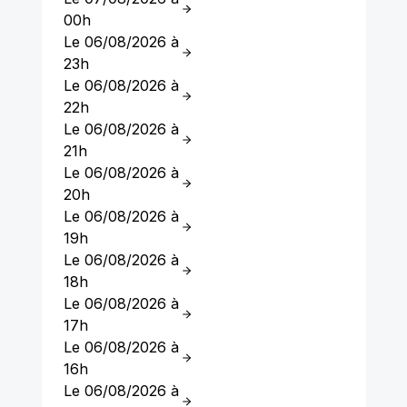
00h
Le 06/08/2026 à
23h
Le 06/08/2026 à
22h
Le 06/08/2026 à
21h
Le 06/08/2026 à
20h
Le 06/08/2026 à
19h
Le 06/08/2026 à
18h
Le 06/08/2026 à
17h
Le 06/08/2026 à
16h
Le 06/08/2026 à