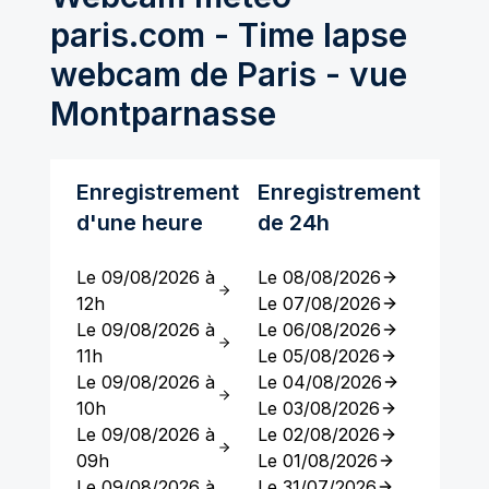
paris.com - Time lapse
webcam de Paris - vue
Montparnasse
Enregistrement
Enregistrement
d'une heure
de 24h
Le 09/08/2026 à
Le 08/08/2026
12h
Le 07/08/2026
Le 09/08/2026 à
Le 06/08/2026
11h
Le 05/08/2026
Le 09/08/2026 à
Le 04/08/2026
10h
Le 03/08/2026
Le 09/08/2026 à
Le 02/08/2026
09h
Le 01/08/2026
Le 09/08/2026 à
Le 31/07/2026