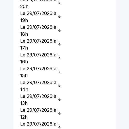
20h
Le 29/07/2026 à
19h
Le 29/07/2026 à
18h
Le 29/07/2026 à
17h
Le 29/07/2026 à
16h
Le 29/07/2026 à
15h
Le 29/07/2026 à
14h
Le 29/07/2026 à
13h
Le 29/07/2026 à
12h
Le 29/07/2026 à