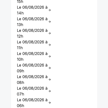
15h
Le 06/08/2026 à
14h
Le 06/08/2026 à
13h
Le 06/08/2026 à
12h
Le 06/08/2026 à
11h
Le 06/08/2026 à
10h
Le 06/08/2026 à
09h
Le 06/08/2026 à
08h
Le 06/08/2026 à
07h
Le 06/08/2026 à
06h