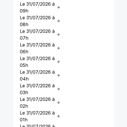
Le 31/07/2026 à
09h
Le 31/07/2026 à
08h
Le 31/07/2026 à
07h
Le 31/07/2026 à
06h
Le 31/07/2026 à
05h
Le 31/07/2026 à
04h
Le 31/07/2026 à
03h
Le 31/07/2026 à
02h
Le 31/07/2026 à
01h
Le 31/07/2026 à