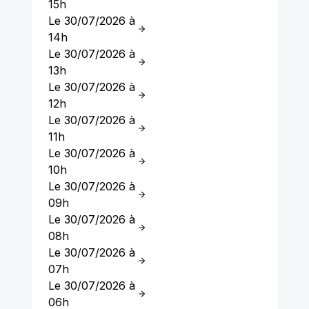
15h
Le 30/07/2026 à
14h
Le 30/07/2026 à
13h
Le 30/07/2026 à
12h
Le 30/07/2026 à
11h
Le 30/07/2026 à
10h
Le 30/07/2026 à
09h
Le 30/07/2026 à
08h
Le 30/07/2026 à
07h
Le 30/07/2026 à
06h