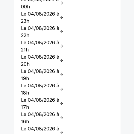
00h
Le 04/08/2026 à
23h
Le 04/08/2026 à
22h
Le 04/08/2026 à
21h
Le 04/08/2026 à
20h
Le 04/08/2026 à
19h
Le 04/08/2026 à
18h
Le 04/08/2026 à
17h
Le 04/08/2026 à
16h
Le 04/08/2026 à