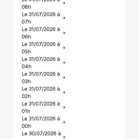
08h
Le 31/07/2026 à
07h
Le 31/07/2026 à
06h
Le 31/07/2026 à
05h
Le 31/07/2026 à
04h
Le 31/07/2026 à
03h
Le 31/07/2026 à
02h
Le 31/07/2026 à
01h
Le 31/07/2026 à
00h
Le 30/07/2026 à