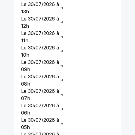
Le 30/07/2026 à
13h
Le 30/07/2026 à
12h
Le 30/07/2026 à
11h
Le 30/07/2026 à
10h
Le 30/07/2026 à
09h
Le 30/07/2026 à
08h
Le 30/07/2026 à
07h
Le 30/07/2026 à
06h
Le 30/07/2026 à
05h
Le 30/07/2026 à