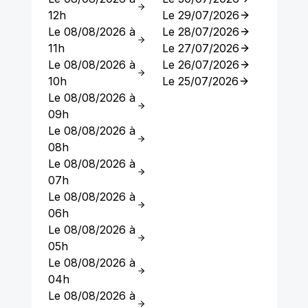
12h
Le 29/07/2026
Le 08/08/2026 à
Le 28/07/2026
11h
Le 27/07/2026
Le 08/08/2026 à
Le 26/07/2026
10h
Le 25/07/2026
Le 08/08/2026 à
09h
Le 08/08/2026 à
08h
Le 08/08/2026 à
07h
Le 08/08/2026 à
06h
Le 08/08/2026 à
05h
Le 08/08/2026 à
04h
Le 08/08/2026 à