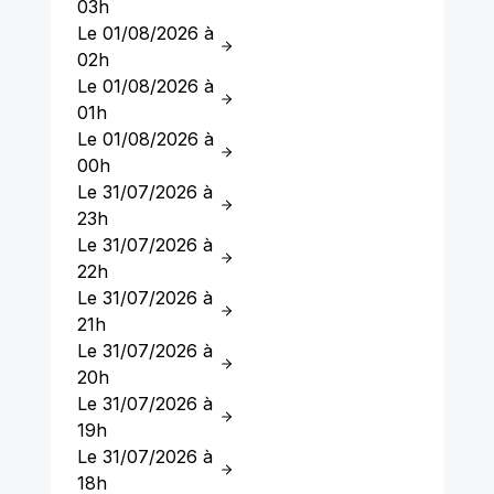
03h
Le 01/08/2026 à
02h
Le 01/08/2026 à
01h
Le 01/08/2026 à
00h
Le 31/07/2026 à
23h
Le 31/07/2026 à
22h
Le 31/07/2026 à
21h
Le 31/07/2026 à
20h
Le 31/07/2026 à
19h
Le 31/07/2026 à
18h