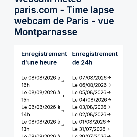
paris.com - Time lapse
webcam de Paris - vue
Montparnasse
Enregistrement
Enregistrement
d'une heure
de 24h
Le 08/08/2026 à
Le 07/08/2026
16h
Le 06/08/2026
Le 08/08/2026 à
Le 05/08/2026
15h
Le 04/08/2026
Le 08/08/2026 à
Le 03/08/2026
14h
Le 02/08/2026
Le 08/08/2026 à
Le 01/08/2026
13h
Le 31/07/2026
Le 08/08/2026 à
Le 30/07/2026