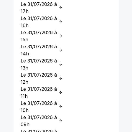
Le 31/07/2026 à
17h
Le 31/07/2026 à
16h
Le 31/07/2026 à
15h
Le 31/07/2026 à
14h
Le 31/07/2026 à
13h
Le 31/07/2026 à
12h
Le 31/07/2026 à
11h
Le 31/07/2026 à
10h
Le 31/07/2026 à
09h
Le 31/07/2026 à