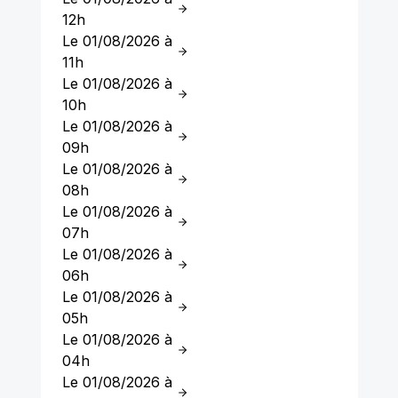
12h
Le 01/08/2026 à
11h
Le 01/08/2026 à
10h
Le 01/08/2026 à
09h
Le 01/08/2026 à
08h
Le 01/08/2026 à
07h
Le 01/08/2026 à
06h
Le 01/08/2026 à
05h
Le 01/08/2026 à
04h
Le 01/08/2026 à