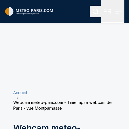
FR
Rechercher
Menu
Menu des
Accueil
Webcam meteo-paris.com - Time lapse webcam de
Paris - vue Montparnasse
Webcam meteo-