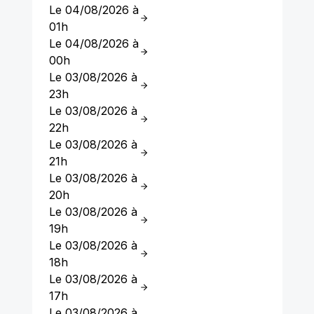
Le 04/08/2026 à
01h
Le 04/08/2026 à
00h
Le 03/08/2026 à
23h
Le 03/08/2026 à
22h
Le 03/08/2026 à
21h
Le 03/08/2026 à
20h
Le 03/08/2026 à
19h
Le 03/08/2026 à
18h
Le 03/08/2026 à
17h
Le 03/08/2026 à