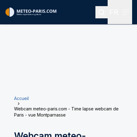
FR
Rechercher
Menu
Menu des
Accueil
Webcam meteo-paris.com - Time lapse webcam de
Paris - vue Montparnasse
Webcam meteo-