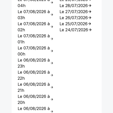
04h
Le 28/07/2026
Le 07/08/2026 à
Le 27/07/2026
03h
Le 26/07/2026
Le 07/08/2026 à
Le 25/07/2026
02h
Le 24/07/2026
Le 07/08/2026 à
01h
Le 07/08/2026 à
00h
Le 06/08/2026 à
23h
Le 06/08/2026 à
22h
Le 06/08/2026 à
21h
Le 06/08/2026 à
20h
Le 06/08/2026 à