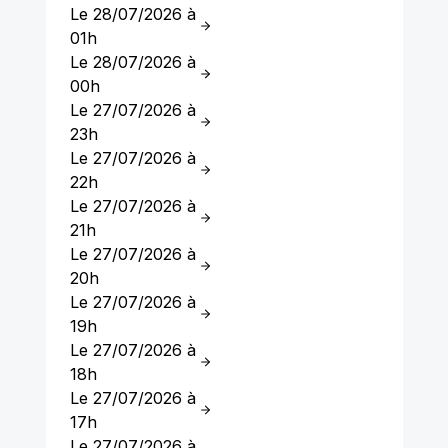
Le 28/07/2026 à
01h
Le 28/07/2026 à
00h
Le 27/07/2026 à
23h
Le 27/07/2026 à
22h
Le 27/07/2026 à
21h
Le 27/07/2026 à
20h
Le 27/07/2026 à
19h
Le 27/07/2026 à
18h
Le 27/07/2026 à
17h
Le 27/07/2026 à