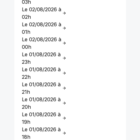
03h
Le 02/08/2026 à
02h
Le 02/08/2026 à
01h
Le 02/08/2026 à
00h
Le 01/08/2026 à
23h
Le 01/08/2026 à
22h
Le 01/08/2026 à
21h
Le 01/08/2026 à
20h
Le 01/08/2026 à
19h
Le 01/08/2026 à
18h