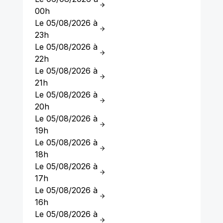
00h
Le 05/08/2026 à
23h
Le 05/08/2026 à
22h
Le 05/08/2026 à
21h
Le 05/08/2026 à
20h
Le 05/08/2026 à
19h
Le 05/08/2026 à
18h
Le 05/08/2026 à
17h
Le 05/08/2026 à
16h
Le 05/08/2026 à