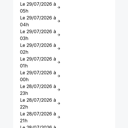
Le 29/07/2026 à
05h
Le 29/07/2026 à
04h
Le 29/07/2026 à
03h
Le 29/07/2026 à
02h
Le 29/07/2026 à
01h
Le 29/07/2026 à
00h
Le 28/07/2026 à
23h
Le 28/07/2026 à
22h
Le 28/07/2026 à
21h
Le 28/07/2026 à