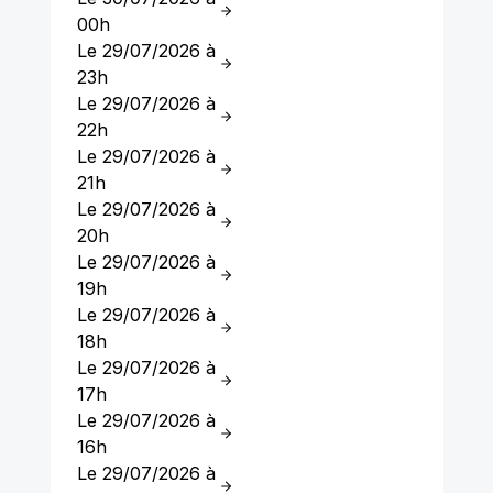
00h
Le 29/07/2026 à
23h
Le 29/07/2026 à
22h
Le 29/07/2026 à
21h
Le 29/07/2026 à
20h
Le 29/07/2026 à
19h
Le 29/07/2026 à
18h
Le 29/07/2026 à
17h
Le 29/07/2026 à
16h
Le 29/07/2026 à