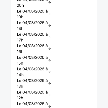
20h
Le 04/08/2026 à
19h
Le 04/08/2026 à
18h
Le 04/08/2026 à
17h
Le 04/08/2026 à
16h
Le 04/08/2026 à
15h
Le 04/08/2026 à
14h
Le 04/08/2026 à
13h
Le 04/08/2026 à
12h
Le 04/08/2026 à