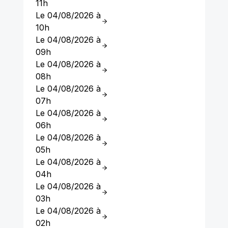
11h
Le 04/08/2026 à
10h
Le 04/08/2026 à
09h
Le 04/08/2026 à
08h
Le 04/08/2026 à
07h
Le 04/08/2026 à
06h
Le 04/08/2026 à
05h
Le 04/08/2026 à
04h
Le 04/08/2026 à
03h
Le 04/08/2026 à
02h