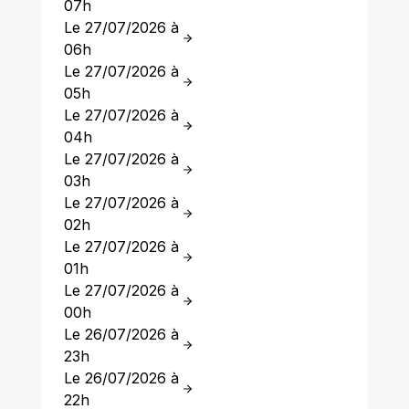
07h
Le 27/07/2026 à
06h
Le 27/07/2026 à
05h
Le 27/07/2026 à
04h
Le 27/07/2026 à
03h
Le 27/07/2026 à
02h
Le 27/07/2026 à
01h
Le 27/07/2026 à
00h
Le 26/07/2026 à
23h
Le 26/07/2026 à
22h