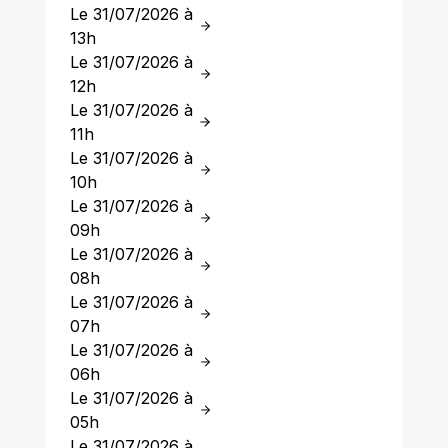
Le 31/07/2026 à
13h
Le 31/07/2026 à
12h
Le 31/07/2026 à
11h
Le 31/07/2026 à
10h
Le 31/07/2026 à
09h
Le 31/07/2026 à
08h
Le 31/07/2026 à
07h
Le 31/07/2026 à
06h
Le 31/07/2026 à
05h
Le 31/07/2026 à