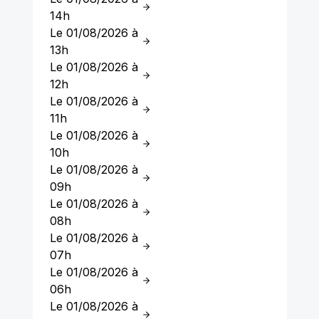
14h
Le 01/08/2026 à
13h
Le 01/08/2026 à
12h
Le 01/08/2026 à
11h
Le 01/08/2026 à
10h
Le 01/08/2026 à
09h
Le 01/08/2026 à
08h
Le 01/08/2026 à
07h
Le 01/08/2026 à
06h
Le 01/08/2026 à