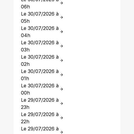
06h
Le 30/07/2026 à
05h
Le 30/07/2026 à
04h
Le 30/07/2026 à
03h
Le 30/07/2026 à
02h
Le 30/07/2026 à
01h
Le 30/07/2026 à
00h
Le 29/07/2026 à
23h
Le 29/07/2026 à
22h
Le 29/07/2026 à