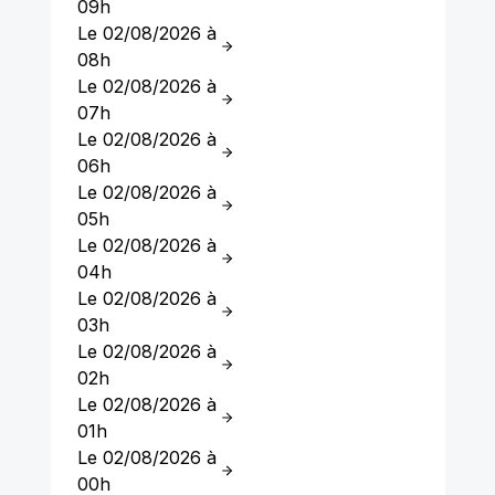
09h
Le 02/08/2026 à
08h
Le 02/08/2026 à
07h
Le 02/08/2026 à
06h
Le 02/08/2026 à
05h
Le 02/08/2026 à
04h
Le 02/08/2026 à
03h
Le 02/08/2026 à
02h
Le 02/08/2026 à
01h
Le 02/08/2026 à
00h