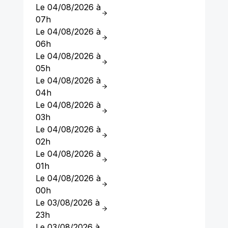
Le 04/08/2026 à
07h
Le 04/08/2026 à
06h
Le 04/08/2026 à
05h
Le 04/08/2026 à
04h
Le 04/08/2026 à
03h
Le 04/08/2026 à
02h
Le 04/08/2026 à
01h
Le 04/08/2026 à
00h
Le 03/08/2026 à
23h
Le 03/08/2026 à