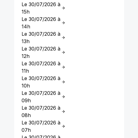
Le 30/07/2026 à
15h
Le 30/07/2026 à
14h
Le 30/07/2026 à
13h
Le 30/07/2026 à
12h
Le 30/07/2026 à
11h
Le 30/07/2026 à
10h
Le 30/07/2026 à
09h
Le 30/07/2026 à
08h
Le 30/07/2026 à
07h
Le 30/07/2026 à