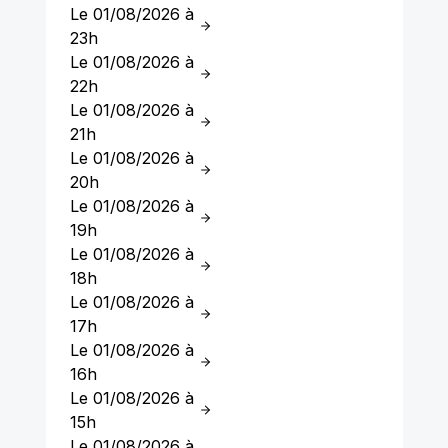
Le 01/08/2026 à
23h
Le 01/08/2026 à
22h
Le 01/08/2026 à
21h
Le 01/08/2026 à
20h
Le 01/08/2026 à
19h
Le 01/08/2026 à
18h
Le 01/08/2026 à
17h
Le 01/08/2026 à
16h
Le 01/08/2026 à
15h
Le 01/08/2026 à