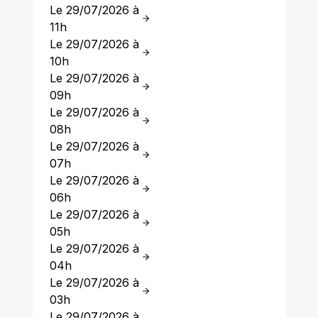
Le 29/07/2026 à
11h
Le 29/07/2026 à
10h
Le 29/07/2026 à
09h
Le 29/07/2026 à
08h
Le 29/07/2026 à
07h
Le 29/07/2026 à
06h
Le 29/07/2026 à
05h
Le 29/07/2026 à
04h
Le 29/07/2026 à
03h
Le 29/07/2026 à