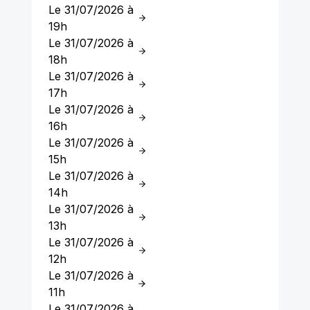
Le 31/07/2026 à
19h
Le 31/07/2026 à
18h
Le 31/07/2026 à
17h
Le 31/07/2026 à
16h
Le 31/07/2026 à
15h
Le 31/07/2026 à
14h
Le 31/07/2026 à
13h
Le 31/07/2026 à
12h
Le 31/07/2026 à
11h
Le 31/07/2026 à