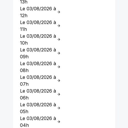
13h
Le 03/08/2026 à
12h
Le 03/08/2026 à
11h
Le 03/08/2026 à
10h
Le 03/08/2026 à
09h
Le 03/08/2026 à
08h
Le 03/08/2026 à
07h
Le 03/08/2026 à
06h
Le 03/08/2026 à
05h
Le 03/08/2026 à
04h