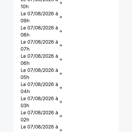
10h
Le 07/08/2026 à
09h
Le 07/08/2026 à
08h
Le 07/08/2026 à
07h
Le 07/08/2026 à
06h
Le 07/08/2026 à
05h
Le 07/08/2026 à
04h
Le 07/08/2026 à
03h
Le 07/08/2026 à
02h
Le 07/08/2026 à