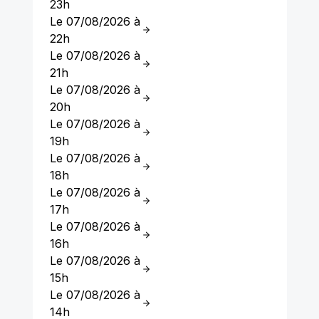
23h
Le 07/08/2026 à
22h
Le 07/08/2026 à
21h
Le 07/08/2026 à
20h
Le 07/08/2026 à
19h
Le 07/08/2026 à
18h
Le 07/08/2026 à
17h
Le 07/08/2026 à
16h
Le 07/08/2026 à
15h
Le 07/08/2026 à
14h