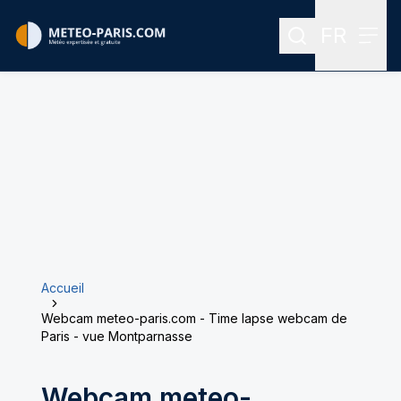
FR
Rechercher
Menu
Menu des
Accueil
Webcam meteo-paris.com - Time lapse webcam de
Paris - vue Montparnasse
Webcam meteo-