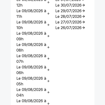
12h
Le 30/07/2026
Le 09/08/2026 à
Le 29/07/2026
11h
Le 28/07/2026
Le 09/08/2026 à
Le 27/07/2026
10h
Le 26/07/2026
Le 09/08/2026 à
09h
Le 09/08/2026 à
08h
Le 09/08/2026 à
07h
Le 09/08/2026 à
06h
Le 09/08/2026 à
05h
Le 09/08/2026 à
04h
Le 09/08/2026 à