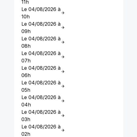
11h
Le 04/08/2026 à
10h
Le 04/08/2026 à
09h
Le 04/08/2026 à
08h
Le 04/08/2026 à
07h
Le 04/08/2026 à
06h
Le 04/08/2026 à
05h
Le 04/08/2026 à
04h
Le 04/08/2026 à
03h
Le 04/08/2026 à
02h