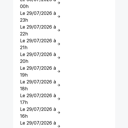
00h
Le 29/07/2026 à
23h
Le 29/07/2026 à
22h
Le 29/07/2026 à
21h
Le 29/07/2026 à
20h
Le 29/07/2026 à
19h
Le 29/07/2026 à
18h
Le 29/07/2026 à
17h
Le 29/07/2026 à
16h
Le 29/07/2026 à