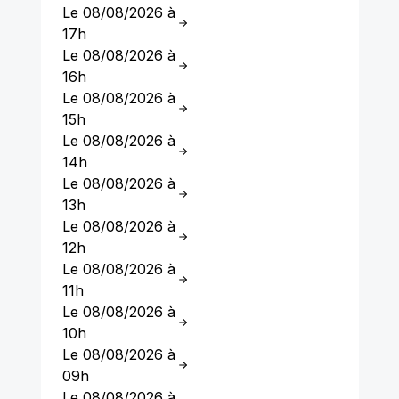
Le 08/08/2026 à
17h
Le 08/08/2026 à
16h
Le 08/08/2026 à
15h
Le 08/08/2026 à
14h
Le 08/08/2026 à
13h
Le 08/08/2026 à
12h
Le 08/08/2026 à
11h
Le 08/08/2026 à
10h
Le 08/08/2026 à
09h
Le 08/08/2026 à