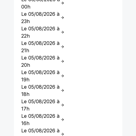
00h
Le 05/08/2026 à
23h
Le 05/08/2026 à
22h
Le 05/08/2026 à
21h
Le 05/08/2026 à
20h
Le 05/08/2026 à
19h
Le 05/08/2026 à
18h
Le 05/08/2026 à
17h
Le 05/08/2026 à
16h
Le 05/08/2026 à