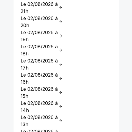
Le 02/08/2026 à
21h
Le 02/08/2026 à
20h
Le 02/08/2026 à
19h
Le 02/08/2026 à
18h
Le 02/08/2026 à
17h
Le 02/08/2026 à
16h
Le 02/08/2026 à
15h
Le 02/08/2026 à
14h
Le 02/08/2026 à
13h
Le 02/08/2026 à