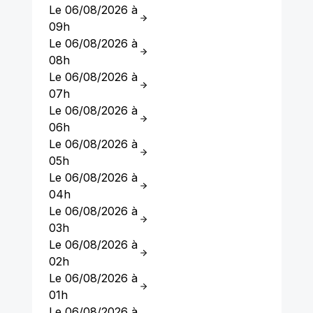
Le 06/08/2026 à
09h
Le 06/08/2026 à
08h
Le 06/08/2026 à
07h
Le 06/08/2026 à
06h
Le 06/08/2026 à
05h
Le 06/08/2026 à
04h
Le 06/08/2026 à
03h
Le 06/08/2026 à
02h
Le 06/08/2026 à
01h
Le 06/08/2026 à