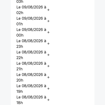
03h
Le 09/08/2026 à
02h
Le 09/08/2026 à
01h
Le 09/08/2026 à
00h
Le 08/08/2026 à
23h
Le 08/08/2026 à
22h
Le 08/08/2026 à
21h
Le 08/08/2026 à
20h
Le 08/08/2026 à
19h
Le 08/08/2026 à
18h