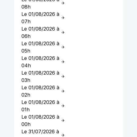
08h
Le 01/08/2026 à
07h
Le 01/08/2026 à
06h
Le 01/08/2026 à
05h
Le 01/08/2026 à
04h
Le 01/08/2026 à
03h
Le 01/08/2026 à
02h
Le 01/08/2026 à
01h
Le 01/08/2026 à
00h
Le 31/07/2026 à