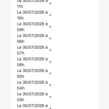
Le 30/07/2026 à
11h
Le 30/07/2026 à
10h
Le 30/07/2026 à
09h
Le 30/07/2026 à
08h
Le 30/07/2026 à
07h
Le 30/07/2026 à
06h
Le 30/07/2026 à
05h
Le 30/07/2026 à
04h
Le 30/07/2026 à
03h
Le 30/07/2026 à