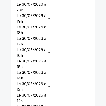
Le 30/07/2026 à
20h
Le 30/07/2026 à
19h
Le 30/07/2026 à
18h
Le 30/07/2026 à
17h
Le 30/07/2026 à
16h
Le 30/07/2026 à
15h
Le 30/07/2026 à
14h
Le 30/07/2026 à
13h
Le 30/07/2026 à
12h