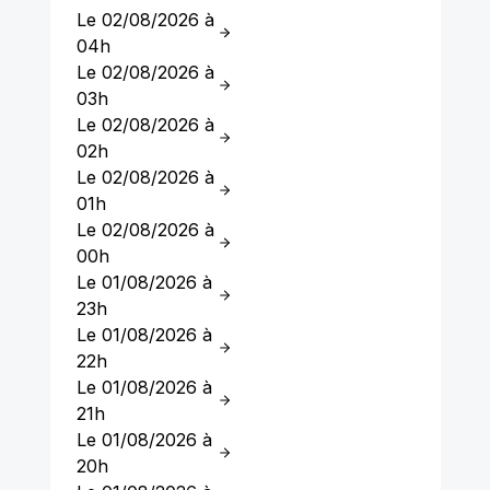
Le 02/08/2026 à
04h
Le 02/08/2026 à
03h
Le 02/08/2026 à
02h
Le 02/08/2026 à
01h
Le 02/08/2026 à
00h
Le 01/08/2026 à
23h
Le 01/08/2026 à
22h
Le 01/08/2026 à
21h
Le 01/08/2026 à
20h