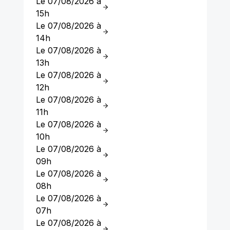
Le 07/08/2026 à
15h
Le 07/08/2026 à
14h
Le 07/08/2026 à
13h
Le 07/08/2026 à
12h
Le 07/08/2026 à
11h
Le 07/08/2026 à
10h
Le 07/08/2026 à
09h
Le 07/08/2026 à
08h
Le 07/08/2026 à
07h
Le 07/08/2026 à