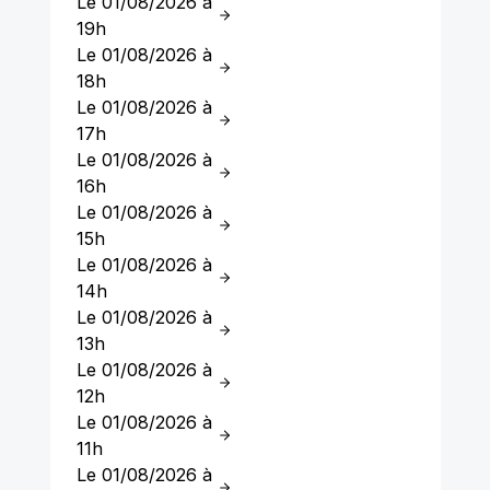
Le 01/08/2026 à
19h
Le 01/08/2026 à
18h
Le 01/08/2026 à
17h
Le 01/08/2026 à
16h
Le 01/08/2026 à
15h
Le 01/08/2026 à
14h
Le 01/08/2026 à
13h
Le 01/08/2026 à
12h
Le 01/08/2026 à
11h
Le 01/08/2026 à