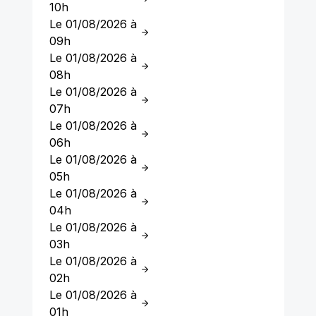
10h
Le 01/08/2026 à
09h
Le 01/08/2026 à
08h
Le 01/08/2026 à
07h
Le 01/08/2026 à
06h
Le 01/08/2026 à
05h
Le 01/08/2026 à
04h
Le 01/08/2026 à
03h
Le 01/08/2026 à
02h
Le 01/08/2026 à
01h