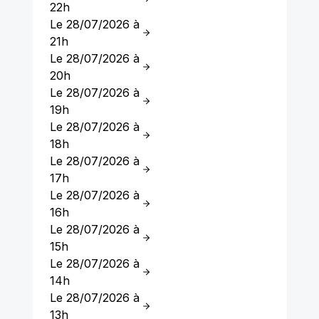
22h
Le 28/07/2026 à
21h
Le 28/07/2026 à
20h
Le 28/07/2026 à
19h
Le 28/07/2026 à
18h
Le 28/07/2026 à
17h
Le 28/07/2026 à
16h
Le 28/07/2026 à
15h
Le 28/07/2026 à
14h
Le 28/07/2026 à
13h