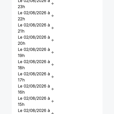
Le 02/08/2026 à
23h
Le 02/08/2026 à
22h
Le 02/08/2026 à
21h
Le 02/08/2026 à
20h
Le 02/08/2026 à
19h
Le 02/08/2026 à
18h
Le 02/08/2026 à
17h
Le 02/08/2026 à
16h
Le 02/08/2026 à
15h
Le 02/08/2026 à