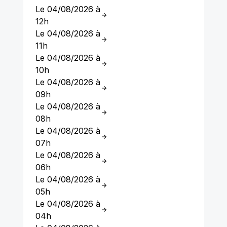
Le 04/08/2026 à
12h
Le 04/08/2026 à
11h
Le 04/08/2026 à
10h
Le 04/08/2026 à
09h
Le 04/08/2026 à
08h
Le 04/08/2026 à
07h
Le 04/08/2026 à
06h
Le 04/08/2026 à
05h
Le 04/08/2026 à
04h