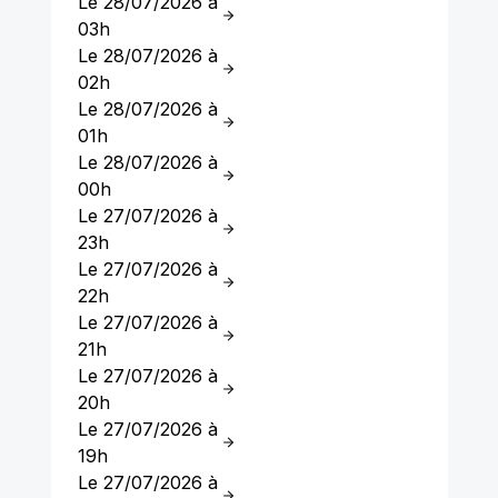
Le 28/07/2026 à
03h
Le 28/07/2026 à
02h
Le 28/07/2026 à
01h
Le 28/07/2026 à
00h
Le 27/07/2026 à
23h
Le 27/07/2026 à
22h
Le 27/07/2026 à
21h
Le 27/07/2026 à
20h
Le 27/07/2026 à
19h
Le 27/07/2026 à