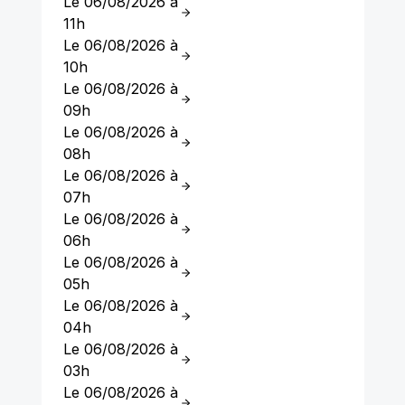
Le 06/08/2026 à
11h
Le 06/08/2026 à
10h
Le 06/08/2026 à
09h
Le 06/08/2026 à
08h
Le 06/08/2026 à
07h
Le 06/08/2026 à
06h
Le 06/08/2026 à
05h
Le 06/08/2026 à
04h
Le 06/08/2026 à
03h
Le 06/08/2026 à