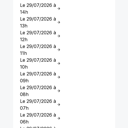
Le 29/07/2026 à
14h
Le 29/07/2026 à
13h
Le 29/07/2026 à
12h
Le 29/07/2026 à
11h
Le 29/07/2026 à
10h
Le 29/07/2026 à
09h
Le 29/07/2026 à
08h
Le 29/07/2026 à
07h
Le 29/07/2026 à
06h