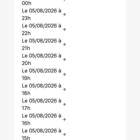
00h
Le 05/08/2026 à
23h
Le 05/08/2026 à
22h
Le 05/08/2026 à
21h
Le 05/08/2026 à
20h
Le 05/08/2026 à
19h
Le 05/08/2026 à
18h
Le 05/08/2026 à
17h
Le 05/08/2026 à
16h
Le 05/08/2026 à
15h