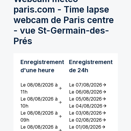
paris.com - Time lapse
webcam de Paris centre
- vue St-Germain-des-
Prés
Enregistrement
Enregistrement
d'une heure
de 24h
Le 08/08/2026 à
Le 07/08/2026
11h
Le 06/08/2026
Le 08/08/2026 à
Le 05/08/2026
10h
Le 04/08/2026
Le 08/08/2026 à
Le 03/08/2026
09h
Le 02/08/2026
Le 08/08/2026 à
Le 01/08/2026