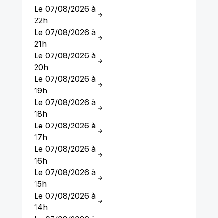
Le 07/08/2026 à
22h
Le 07/08/2026 à
21h
Le 07/08/2026 à
20h
Le 07/08/2026 à
19h
Le 07/08/2026 à
18h
Le 07/08/2026 à
17h
Le 07/08/2026 à
16h
Le 07/08/2026 à
15h
Le 07/08/2026 à
14h