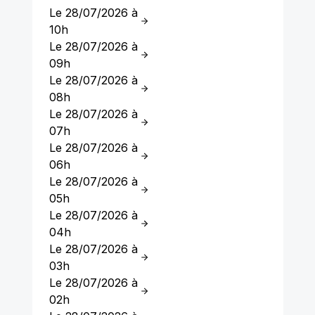
Le 28/07/2026 à
10h
Le 28/07/2026 à
09h
Le 28/07/2026 à
08h
Le 28/07/2026 à
07h
Le 28/07/2026 à
06h
Le 28/07/2026 à
05h
Le 28/07/2026 à
04h
Le 28/07/2026 à
03h
Le 28/07/2026 à
02h