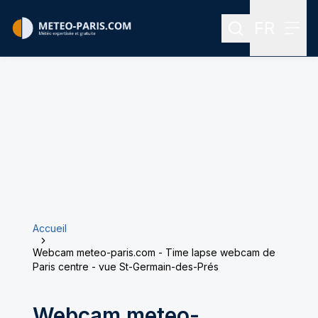
FR
Rechercher
Menu
Menu des
Accueil
Webcam meteo-paris.com - Time lapse webcam de
Paris centre - vue St-Germain-des-Prés
Webcam meteo-