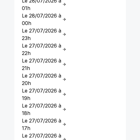
Le 28/07/2026 à
01h
Le 28/07/2026 à
00h
Le 27/07/2026 à
23h
Le 27/07/2026 à
22h
Le 27/07/2026 à
21h
Le 27/07/2026 à
20h
Le 27/07/2026 à
19h
Le 27/07/2026 à
18h
Le 27/07/2026 à
17h
Le 27/07/2026 à