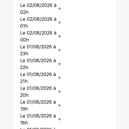
Le 02/08/2026 à
02h
Le 02/08/2026 à
01h
Le 02/08/2026 à
00h
Le 01/08/2026 à
23h
Le 01/08/2026 à
22h
Le 01/08/2026 à
21h
Le 01/08/2026 à
20h
Le 01/08/2026 à
19h
Le 01/08/2026 à
18h