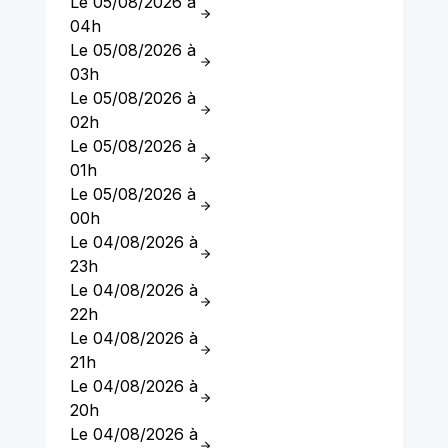
Le 05/08/2026 à
04h
Le 05/08/2026 à
03h
Le 05/08/2026 à
02h
Le 05/08/2026 à
01h
Le 05/08/2026 à
00h
Le 04/08/2026 à
23h
Le 04/08/2026 à
22h
Le 04/08/2026 à
21h
Le 04/08/2026 à
20h
Le 04/08/2026 à