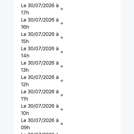
Le 30/07/2026 à
17h
Le 30/07/2026 à
16h
Le 30/07/2026 à
15h
Le 30/07/2026 à
14h
Le 30/07/2026 à
13h
Le 30/07/2026 à
12h
Le 30/07/2026 à
11h
Le 30/07/2026 à
10h
Le 30/07/2026 à
09h