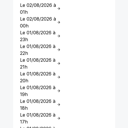
Le 02/08/2026 à
01h
Le 02/08/2026 à
00h
Le 01/08/2026 à
23h
Le 01/08/2026 à
22h
Le 01/08/2026 à
21h
Le 01/08/2026 à
20h
Le 01/08/2026 à
19h
Le 01/08/2026 à
18h
Le 01/08/2026 à
17h