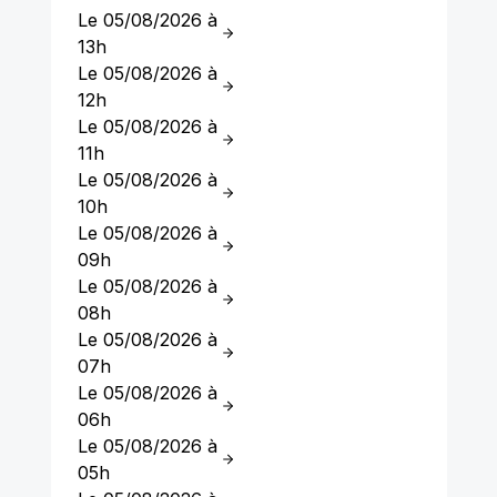
Le 05/08/2026 à
13h
Le 05/08/2026 à
12h
Le 05/08/2026 à
11h
Le 05/08/2026 à
10h
Le 05/08/2026 à
09h
Le 05/08/2026 à
08h
Le 05/08/2026 à
07h
Le 05/08/2026 à
06h
Le 05/08/2026 à
05h