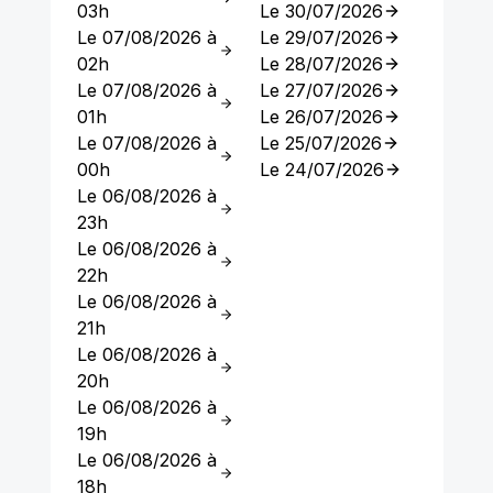
03h
Le 30/07/2026
Le 07/08/2026 à
Le 29/07/2026
02h
Le 28/07/2026
Le 07/08/2026 à
Le 27/07/2026
01h
Le 26/07/2026
Le 07/08/2026 à
Le 25/07/2026
00h
Le 24/07/2026
Le 06/08/2026 à
23h
Le 06/08/2026 à
22h
Le 06/08/2026 à
21h
Le 06/08/2026 à
20h
Le 06/08/2026 à
19h
Le 06/08/2026 à
18h