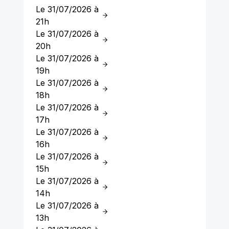
Le 31/07/2026 à
21h
Le 31/07/2026 à
20h
Le 31/07/2026 à
19h
Le 31/07/2026 à
18h
Le 31/07/2026 à
17h
Le 31/07/2026 à
16h
Le 31/07/2026 à
15h
Le 31/07/2026 à
14h
Le 31/07/2026 à
13h