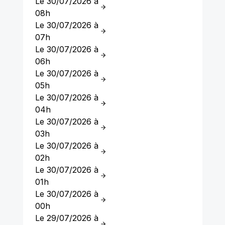
Le 30/07/2026 à
08h
Le 30/07/2026 à
07h
Le 30/07/2026 à
06h
Le 30/07/2026 à
05h
Le 30/07/2026 à
04h
Le 30/07/2026 à
03h
Le 30/07/2026 à
02h
Le 30/07/2026 à
01h
Le 30/07/2026 à
00h
Le 29/07/2026 à