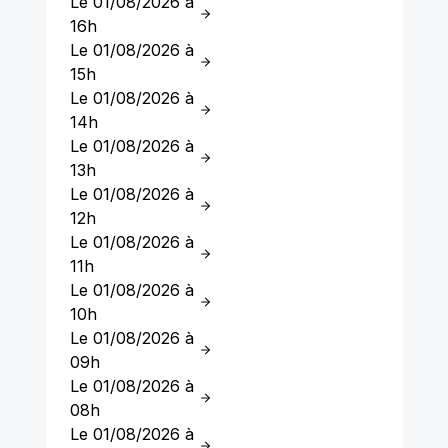
Le 01/08/2026 à
16h
Le 01/08/2026 à
15h
Le 01/08/2026 à
14h
Le 01/08/2026 à
13h
Le 01/08/2026 à
12h
Le 01/08/2026 à
11h
Le 01/08/2026 à
10h
Le 01/08/2026 à
09h
Le 01/08/2026 à
08h
Le 01/08/2026 à