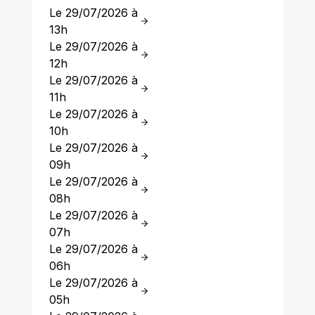
Le 29/07/2026 à
13h
Le 29/07/2026 à
12h
Le 29/07/2026 à
11h
Le 29/07/2026 à
10h
Le 29/07/2026 à
09h
Le 29/07/2026 à
08h
Le 29/07/2026 à
07h
Le 29/07/2026 à
06h
Le 29/07/2026 à
05h