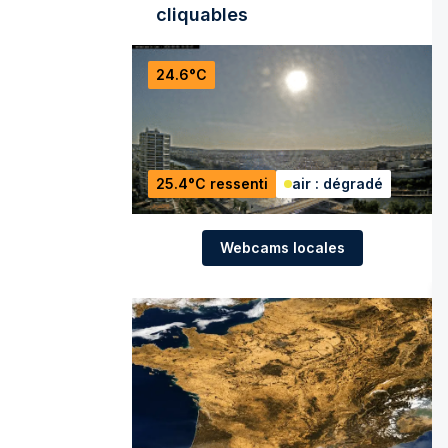
cliquables
24.6°C
25.4°C ressenti
air : dégradé
Webcams locales