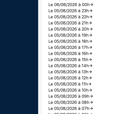
Le 06/08/2026 à 00h
Le 05/08/2026 à 23h
Le 05/08/2026 à 22h
Le 05/08/2026 à 21h
Le 05/08/2026 à 20h
Le 05/08/2026 à 19h
Le 05/08/2026 à 18h
Le 05/08/2026 à 17h
Le 05/08/2026 à 16h
Le 05/08/2026 à 15h
Le 05/08/2026 à 14h
Le 05/08/2026 à 13h
Le 05/08/2026 à 12h
Le 05/08/2026 à 11h
Le 05/08/2026 à 10h
Le 05/08/2026 à 09h
Le 05/08/2026 à 08h
Le 05/08/2026 à 07h