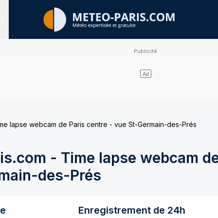
Sites expertisés
e lapse webcam de Paris centre - vue St-Germain-des-Prés
s.com - Time lapse webcam de
rmain-des-Prés
re
Enregistrement de 24h