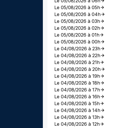
Le 05/08/2026 à 06h
Le 05/08/2026 à 05h
Le 05/08/2026 à 04h
Le 05/08/2026 à 03h
Le 05/08/2026 à 02h
Le 05/08/2026 à 01h
Le 05/08/2026 à 00h
Le 04/08/2026 à 23h
Le 04/08/2026 à 22h
Le 04/08/2026 à 21h
Le 04/08/2026 à 20h
Le 04/08/2026 à 19h
Le 04/08/2026 à 18h
Le 04/08/2026 à 17h
Le 04/08/2026 à 16h
Le 04/08/2026 à 15h
Le 04/08/2026 à 14h
Le 04/08/2026 à 13h
Le 04/08/2026 à 12h