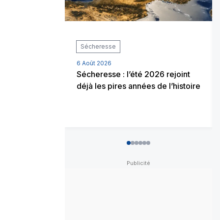
Sécheresse
6 Août 2026
Sécheresse : l’été 2026 rejoint
déjà les pires années de l’histoire
0
1
2
3
4
5