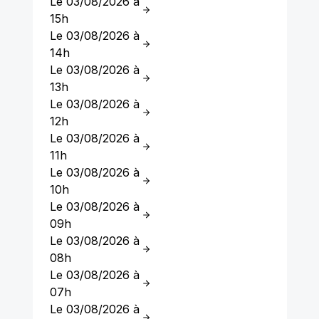
Le 03/08/2026 à
15h
Le 03/08/2026 à
14h
Le 03/08/2026 à
13h
Le 03/08/2026 à
12h
Le 03/08/2026 à
11h
Le 03/08/2026 à
10h
Le 03/08/2026 à
09h
Le 03/08/2026 à
08h
Le 03/08/2026 à
07h
Le 03/08/2026 à