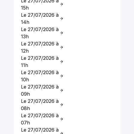
Le 27/07/2026 à
15h
Le 27/07/2026 à
14h
Le 27/07/2026 à
13h
Le 27/07/2026 à
12h
Le 27/07/2026 à
11h
Le 27/07/2026 à
10h
Le 27/07/2026 à
09h
Le 27/07/2026 à
08h
Le 27/07/2026 à
07h
Le 27/07/2026 à