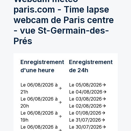
paris.com - Time lapse
webcam de Paris centre
- vue St-Germain-des-
Prés
Enregistrement
Enregistrement
d'une heure
de 24h
Le 06/08/2026 à
Le 05/08/2026
21h
Le 04/08/2026
Le 06/08/2026 à
Le 03/08/2026
20h
Le 02/08/2026
Le 06/08/2026 à
Le 01/08/2026
19h
Le 31/07/2026
Le 06/08/2026 à
Le 30/07/2026