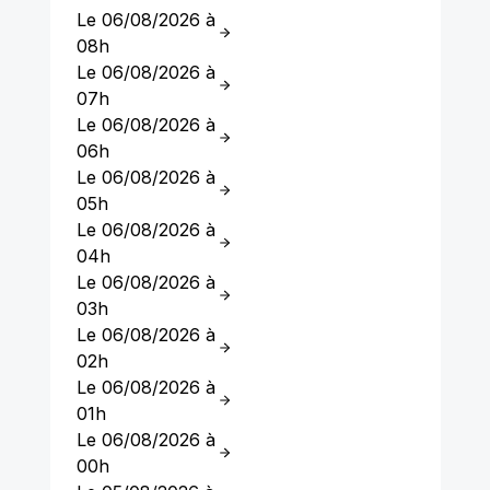
Le 06/08/2026 à
08h
Le 06/08/2026 à
07h
Le 06/08/2026 à
06h
Le 06/08/2026 à
05h
Le 06/08/2026 à
04h
Le 06/08/2026 à
03h
Le 06/08/2026 à
02h
Le 06/08/2026 à
01h
Le 06/08/2026 à
00h