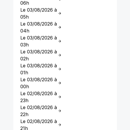
06h
Le 03/08/2026 à
05h
Le 03/08/2026 à
04h
Le 03/08/2026 à
03h
Le 03/08/2026 à
02h
Le 03/08/2026 à
01h
Le 03/08/2026 à
00h
Le 02/08/2026 à
23h
Le 02/08/2026 à
22h
Le 02/08/2026 à
21h