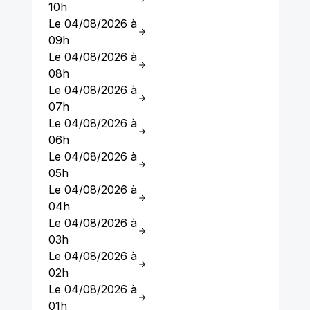
10h
Le 04/08/2026 à
09h
Le 04/08/2026 à
08h
Le 04/08/2026 à
07h
Le 04/08/2026 à
06h
Le 04/08/2026 à
05h
Le 04/08/2026 à
04h
Le 04/08/2026 à
03h
Le 04/08/2026 à
02h
Le 04/08/2026 à
01h