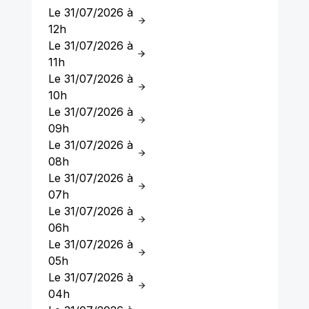
Le 31/07/2026 à
12h
Le 31/07/2026 à
11h
Le 31/07/2026 à
10h
Le 31/07/2026 à
09h
Le 31/07/2026 à
08h
Le 31/07/2026 à
07h
Le 31/07/2026 à
06h
Le 31/07/2026 à
05h
Le 31/07/2026 à
04h