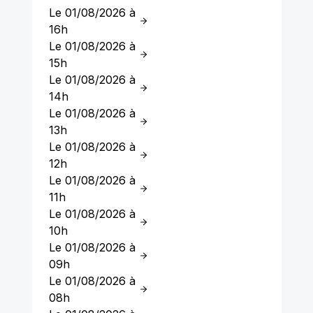
Le 01/08/2026 à
16h
Le 01/08/2026 à
15h
Le 01/08/2026 à
14h
Le 01/08/2026 à
13h
Le 01/08/2026 à
12h
Le 01/08/2026 à
11h
Le 01/08/2026 à
10h
Le 01/08/2026 à
09h
Le 01/08/2026 à
08h