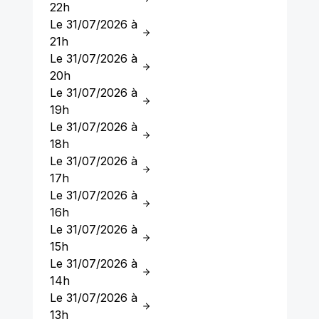
22h
Le 31/07/2026 à
21h
Le 31/07/2026 à
20h
Le 31/07/2026 à
19h
Le 31/07/2026 à
18h
Le 31/07/2026 à
17h
Le 31/07/2026 à
16h
Le 31/07/2026 à
15h
Le 31/07/2026 à
14h
Le 31/07/2026 à
13h