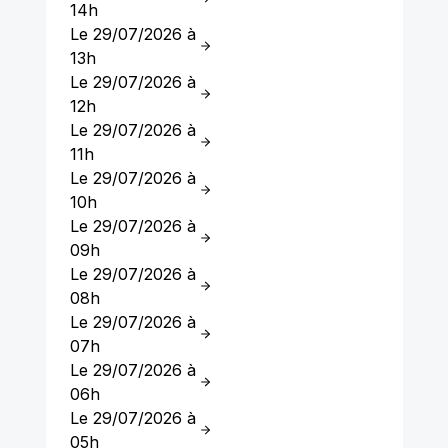
14h
Le 29/07/2026 à
13h
Le 29/07/2026 à
12h
Le 29/07/2026 à
11h
Le 29/07/2026 à
10h
Le 29/07/2026 à
09h
Le 29/07/2026 à
08h
Le 29/07/2026 à
07h
Le 29/07/2026 à
06h
Le 29/07/2026 à
05h