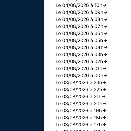
Le 04/08/2026 à 10h
Le 04/08/2026 à 09h
Le 04/08/2026 à 08h
Le 04/08/2026 à 07h
Le 04/08/2026 à 06h
Le 04/08/2026 à 05h
Le 04/08/2026 à 04h
Le 04/08/2026 à 03h
Le 04/08/2026 à 02h
Le 04/08/2026 à 01h
Le 04/08/2026 à 00h
Le 03/08/2026 à 23h
Le 03/08/2026 à 22h
Le 03/08/2026 à 21h
Le 03/08/2026 à 20h
Le 03/08/2026 à 19h
Le 03/08/2026 à 18h
Le 03/08/2026 à 17h