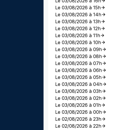
Le 03/08/2026 à 16h
Le 03/08/2026 à 15h
Le 03/08/2026 à 14h
Le 03/08/2026 à 13h
Le 03/08/2026 à 12h
Le 03/08/2026 à 11h
Le 03/08/2026 à 10h
Le 03/08/2026 à 09h
Le 03/08/2026 à 08h
Le 03/08/2026 à 07h
Le 03/08/2026 à 06h
Le 03/08/2026 à 05h
Le 03/08/2026 à 04h
Le 03/08/2026 à 03h
Le 03/08/2026 à 02h
Le 03/08/2026 à 01h
Le 03/08/2026 à 00h
Le 02/08/2026 à 23h
Le 02/08/2026 à 22h