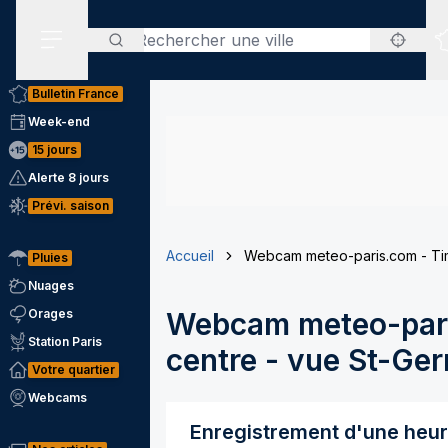
Rechercher
Menu secondaire
Bulletin France
Week-end
15 jours
Alerte 8 jours
Prévi. saison
Accueil
Webcam meteo-paris.com - Tim
Pluies
Nuages
Orages
Webcam meteo-pari
Station Paris
centre - vue St-Ge
Votre quartier
Webcams
Enregistrement d'une heu