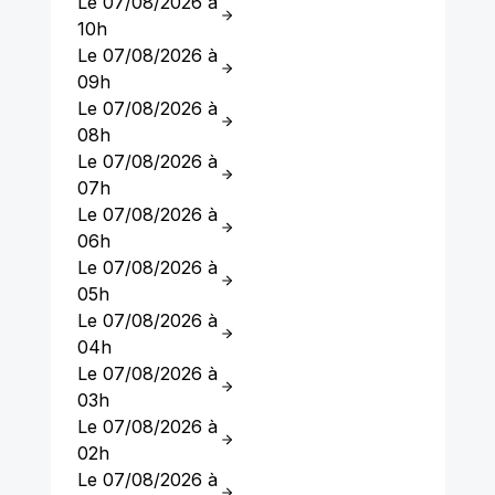
Le 07/08/2026 à
10h
Le 07/08/2026 à
09h
Le 07/08/2026 à
08h
Le 07/08/2026 à
07h
Le 07/08/2026 à
06h
Le 07/08/2026 à
05h
Le 07/08/2026 à
04h
Le 07/08/2026 à
03h
Le 07/08/2026 à
02h
Le 07/08/2026 à