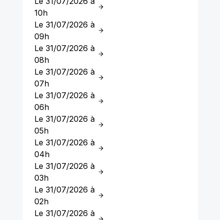
Le 31/07/2026 à
10h
Le 31/07/2026 à
09h
Le 31/07/2026 à
08h
Le 31/07/2026 à
07h
Le 31/07/2026 à
06h
Le 31/07/2026 à
05h
Le 31/07/2026 à
04h
Le 31/07/2026 à
03h
Le 31/07/2026 à
02h
Le 31/07/2026 à