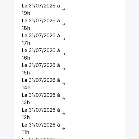
Le 31/07/2026 à
19h
Le 31/07/2026 à
18h
Le 31/07/2026 à
17h
Le 31/07/2026 à
16h
Le 31/07/2026 à
15h
Le 31/07/2026 à
14h
Le 31/07/2026 à
13h
Le 31/07/2026 à
12h
Le 31/07/2026 à
11h