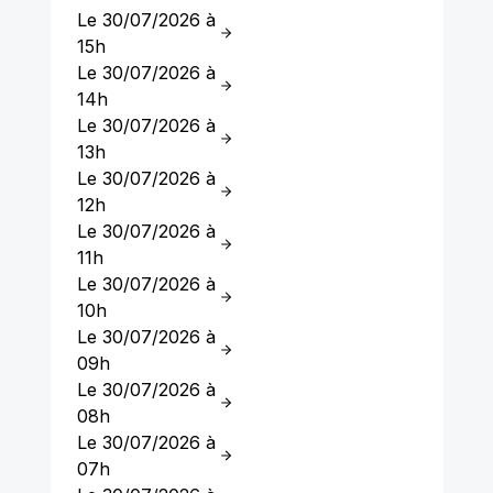
Le 30/07/2026 à
15h
Le 30/07/2026 à
14h
Le 30/07/2026 à
13h
Le 30/07/2026 à
12h
Le 30/07/2026 à
11h
Le 30/07/2026 à
10h
Le 30/07/2026 à
09h
Le 30/07/2026 à
08h
Le 30/07/2026 à
07h