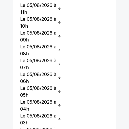
Le 05/08/2026 à
11h
Le 05/08/2026 à
10h
Le 05/08/2026 à
09h
Le 05/08/2026 à
08h
Le 05/08/2026 à
07h
Le 05/08/2026 à
06h
Le 05/08/2026 à
05h
Le 05/08/2026 à
04h
Le 05/08/2026 à
03h