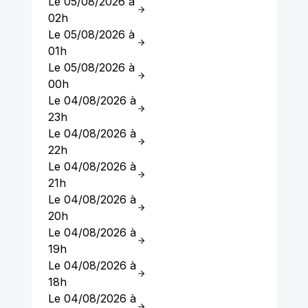
Le 05/08/2026 à
02h
Le 05/08/2026 à
01h
Le 05/08/2026 à
00h
Le 04/08/2026 à
23h
Le 04/08/2026 à
22h
Le 04/08/2026 à
21h
Le 04/08/2026 à
20h
Le 04/08/2026 à
19h
Le 04/08/2026 à
18h
Le 04/08/2026 à