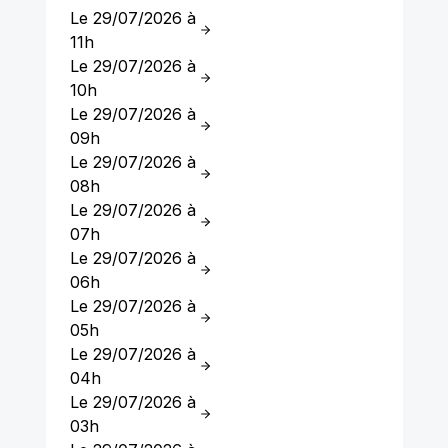
Le 29/07/2026 à
11h
Le 29/07/2026 à
10h
Le 29/07/2026 à
09h
Le 29/07/2026 à
08h
Le 29/07/2026 à
07h
Le 29/07/2026 à
06h
Le 29/07/2026 à
05h
Le 29/07/2026 à
04h
Le 29/07/2026 à
03h