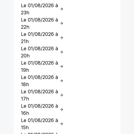
Le 01/08/2026 à
23h
Le 01/08/2026 à
22h
Le 01/08/2026 à
21h
Le 01/08/2026 à
20h
Le 01/08/2026 à
19h
Le 01/08/2026 à
18h
Le 01/08/2026 à
17h
Le 01/08/2026 à
16h
Le 01/08/2026 à
15h