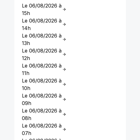
Le 06/08/2026 à
15h
Le 06/08/2026 à
14h
Le 06/08/2026 à
13h
Le 06/08/2026 à
12h
Le 06/08/2026 à
11h
Le 06/08/2026 à
10h
Le 06/08/2026 à
09h
Le 06/08/2026 à
08h
Le 06/08/2026 à
07h