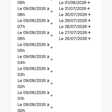
09h
Le 01/08/2026
Le 09/08/2026 à
Le 31/07/2026
08h
Le 30/07/2026
Le 09/08/2026 à
Le 29/07/2026
07h
Le 28/07/2026
Le 09/08/2026 à
Le 27/07/2026
06h
Le 26/07/2026
Le 09/08/2026 à
05h
Le 09/08/2026 à
04h
Le 09/08/2026 à
03h
Le 09/08/2026 à
02h
Le 09/08/2026 à
01h
Le 09/08/2026 à
00h