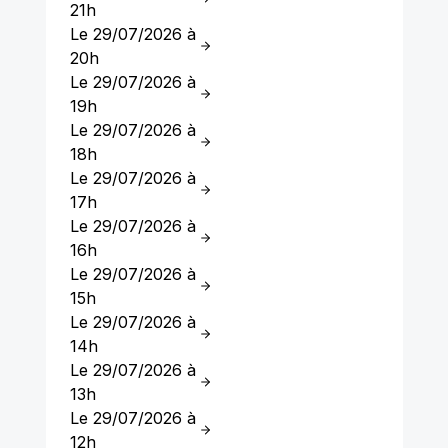
21h
Le 29/07/2026 à
20h
Le 29/07/2026 à
19h
Le 29/07/2026 à
18h
Le 29/07/2026 à
17h
Le 29/07/2026 à
16h
Le 29/07/2026 à
15h
Le 29/07/2026 à
14h
Le 29/07/2026 à
13h
Le 29/07/2026 à
12h