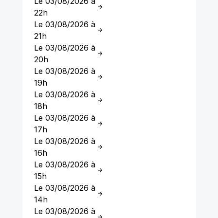
Le 03/08/2026 à
22h
Le 03/08/2026 à
21h
Le 03/08/2026 à
20h
Le 03/08/2026 à
19h
Le 03/08/2026 à
18h
Le 03/08/2026 à
17h
Le 03/08/2026 à
16h
Le 03/08/2026 à
15h
Le 03/08/2026 à
14h
Le 03/08/2026 à