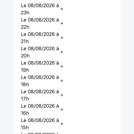
Le 08/08/2026 à
23h
Le 08/08/2026 à
22h
Le 08/08/2026 à
21h
Le 08/08/2026 à
20h
Le 08/08/2026 à
19h
Le 08/08/2026 à
18h
Le 08/08/2026 à
17h
Le 08/08/2026 à
16h
Le 08/08/2026 à
15h