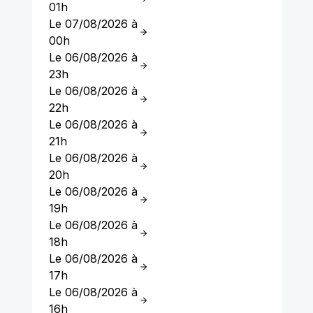
01h
Le 07/08/2026 à
00h
Le 06/08/2026 à
23h
Le 06/08/2026 à
22h
Le 06/08/2026 à
21h
Le 06/08/2026 à
20h
Le 06/08/2026 à
19h
Le 06/08/2026 à
18h
Le 06/08/2026 à
17h
Le 06/08/2026 à
16h