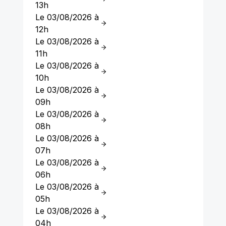
13h
Le 03/08/2026 à
12h
Le 03/08/2026 à
11h
Le 03/08/2026 à
10h
Le 03/08/2026 à
09h
Le 03/08/2026 à
08h
Le 03/08/2026 à
07h
Le 03/08/2026 à
06h
Le 03/08/2026 à
05h
Le 03/08/2026 à
04h