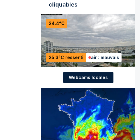
cliquables
24.4°C
25.3°C ressenti
air : mauvais
Webcams locales