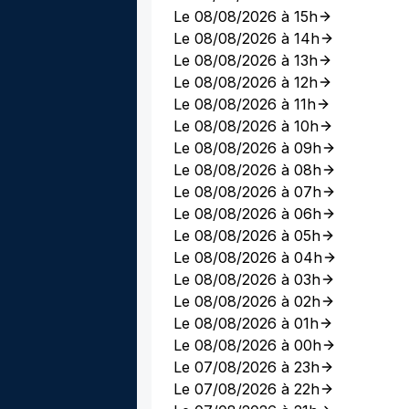
Le 08/08/2026 à 15h
Le 08/08/2026 à 14h
Le 08/08/2026 à 13h
Le 08/08/2026 à 12h
Le 08/08/2026 à 11h
Le 08/08/2026 à 10h
Le 08/08/2026 à 09h
Le 08/08/2026 à 08h
Le 08/08/2026 à 07h
Le 08/08/2026 à 06h
Le 08/08/2026 à 05h
Le 08/08/2026 à 04h
Le 08/08/2026 à 03h
Le 08/08/2026 à 02h
Le 08/08/2026 à 01h
Le 08/08/2026 à 00h
Le 07/08/2026 à 23h
Le 07/08/2026 à 22h