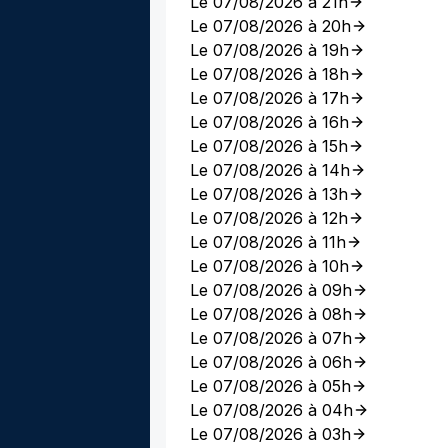
Le 07/08/2026 à 21h
Le 07/08/2026 à 20h
Le 07/08/2026 à 19h
Le 07/08/2026 à 18h
Le 07/08/2026 à 17h
Le 07/08/2026 à 16h
Le 07/08/2026 à 15h
Le 07/08/2026 à 14h
Le 07/08/2026 à 13h
Le 07/08/2026 à 12h
Le 07/08/2026 à 11h
Le 07/08/2026 à 10h
Le 07/08/2026 à 09h
Le 07/08/2026 à 08h
Le 07/08/2026 à 07h
Le 07/08/2026 à 06h
Le 07/08/2026 à 05h
Le 07/08/2026 à 04h
Le 07/08/2026 à 03h