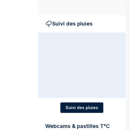
Suivi des pluies
Suivi des pluies
Webcams & pastilles T°C