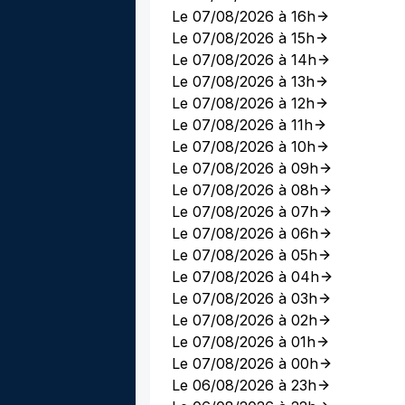
Le 07/08/2026 à 16h
Le 07/08/2026 à 15h
Le 07/08/2026 à 14h
Le 07/08/2026 à 13h
Le 07/08/2026 à 12h
Le 07/08/2026 à 11h
Le 07/08/2026 à 10h
Le 07/08/2026 à 09h
Le 07/08/2026 à 08h
Le 07/08/2026 à 07h
Le 07/08/2026 à 06h
Le 07/08/2026 à 05h
Le 07/08/2026 à 04h
Le 07/08/2026 à 03h
Le 07/08/2026 à 02h
Le 07/08/2026 à 01h
Le 07/08/2026 à 00h
Le 06/08/2026 à 23h