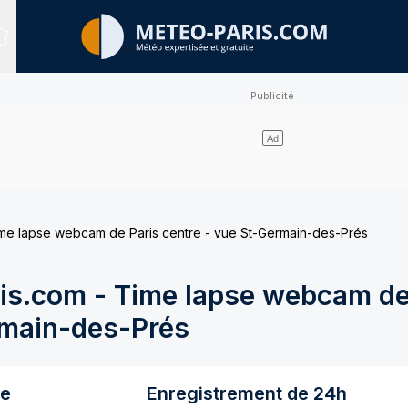
Sites expertisés
e lapse webcam de Paris centre - vue St-Germain-des-Prés
s.com - Time lapse webcam de
rmain-des-Prés
re
Enregistrement de 24h