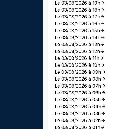
Le 03/08/2026 à 19h
Le 03/08/2026 à 18h
Le 03/08/2026 à 17h
Le 03/08/2026 à 16h
Le 03/08/2026 à 15h
Le 03/08/2026 à 14h
Le 03/08/2026 à 13h
Le 03/08/2026 à 12h
Le 03/08/2026 à 11h
Le 03/08/2026 à 10h
Le 03/08/2026 à 09h
Le 03/08/2026 à 08h
Le 03/08/2026 à 07h
Le 03/08/2026 à 06h
Le 03/08/2026 à 05h
Le 03/08/2026 à 04h
Le 03/08/2026 à 03h
Le 03/08/2026 à 02h
Le 03/08/2026 à 01h