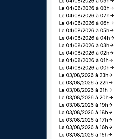
Le 04/08/2026 à 09h
Le 04/08/2026 à 08h
Le 04/08/2026 à 07h
Le 04/08/2026 à 06h
Le 04/08/2026 à 05h
Le 04/08/2026 à 04h
Le 04/08/2026 à 03h
Le 04/08/2026 à 02h
Le 04/08/2026 à 01h
Le 04/08/2026 à 00h
Le 03/08/2026 à 23h
Le 03/08/2026 à 22h
Le 03/08/2026 à 21h
Le 03/08/2026 à 20h
Le 03/08/2026 à 19h
Le 03/08/2026 à 18h
Le 03/08/2026 à 17h
Le 03/08/2026 à 16h
Le 03/08/2026 à 15h