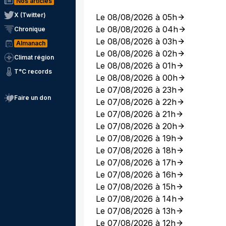
Nos articles
X (Twitter)
Le 08/08/2026 à 05h
Le 08/08/2026 à 04h
Chronique
Le 08/08/2026 à 03h
Almanach
Le 08/08/2026 à 02h
Climat région
Le 08/08/2026 à 01h
T°C records
Le 08/08/2026 à 00h
Le 07/08/2026 à 23h
Faire un don
Le 07/08/2026 à 22h
Le 07/08/2026 à 21h
Le 07/08/2026 à 20h
Le 07/08/2026 à 19h
Le 07/08/2026 à 18h
Le 07/08/2026 à 17h
Le 07/08/2026 à 16h
Le 07/08/2026 à 15h
Le 07/08/2026 à 14h
Le 07/08/2026 à 13h
Le 07/08/2026 à 12h