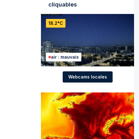
cliquables
18.2°C
air : mauvais
Webcams locales