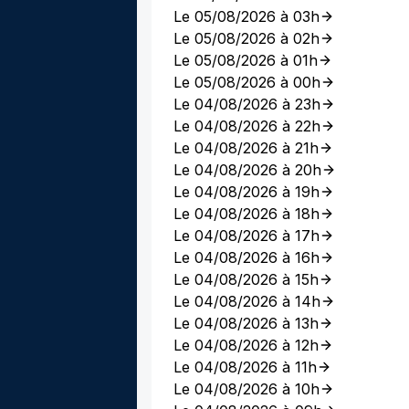
Le 05/08/2026 à 03h
Le 05/08/2026 à 02h
Le 05/08/2026 à 01h
Le 05/08/2026 à 00h
Le 04/08/2026 à 23h
Le 04/08/2026 à 22h
Le 04/08/2026 à 21h
Le 04/08/2026 à 20h
Le 04/08/2026 à 19h
Le 04/08/2026 à 18h
Le 04/08/2026 à 17h
Le 04/08/2026 à 16h
Le 04/08/2026 à 15h
Le 04/08/2026 à 14h
Le 04/08/2026 à 13h
Le 04/08/2026 à 12h
Le 04/08/2026 à 11h
Le 04/08/2026 à 10h