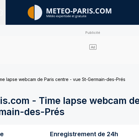
Sites expertisés
e lapse webcam de Paris centre - vue St-Germain-des-Prés
s.com - Time lapse webcam de
rmain-des-Prés
re
Enregistrement de 24h