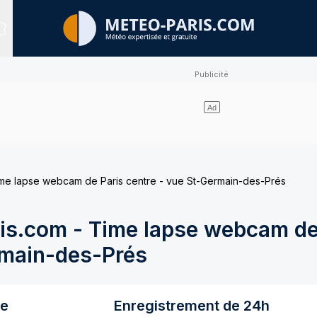
Sites expertisés
e lapse webcam de Paris centre - vue St-Germain-des-Prés
s.com - Time lapse webcam de
rmain-des-Prés
re
Enregistrement de 24h