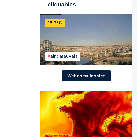
cliquables
18.3°C
air : mauvais
Webcams locales