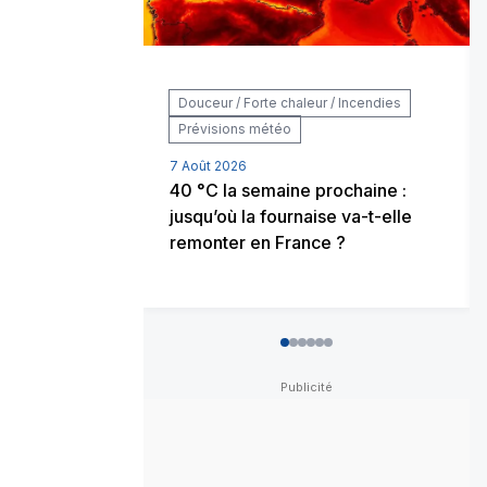
Douceur / Forte chaleur / Incendies
Prévisions météo
7 Août 2026
40 °C la semaine prochaine :
jusqu’où la fournaise va-t-elle
remonter en France ?
0
1
2
3
4
5