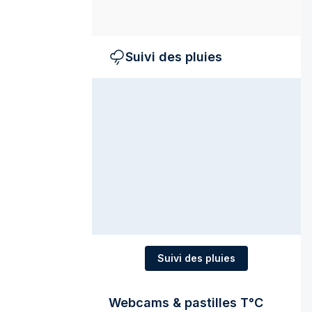
Suivi des pluies
Suivi des pluies
Webcams & pastilles T°C