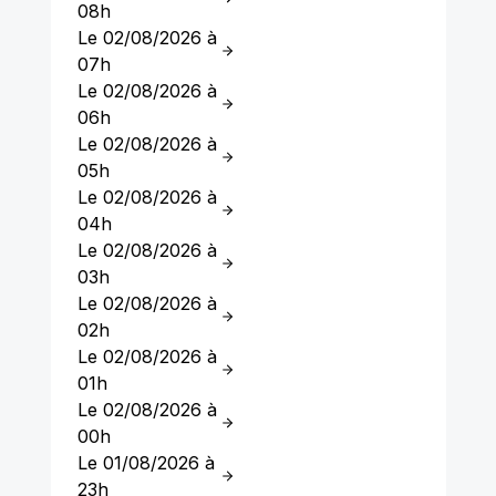
08h
Le 02/08/2026 à
07h
Le 02/08/2026 à
06h
Le 02/08/2026 à
05h
Le 02/08/2026 à
04h
Le 02/08/2026 à
03h
Le 02/08/2026 à
02h
Le 02/08/2026 à
01h
Le 02/08/2026 à
00h
Le 01/08/2026 à
23h