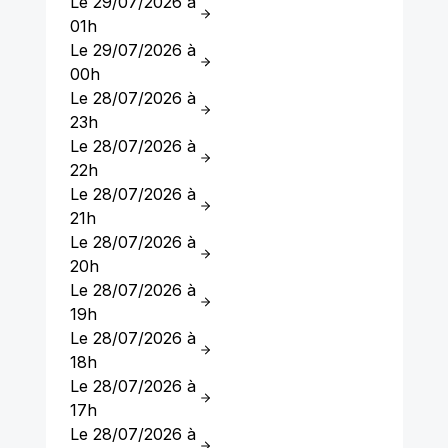
Le 29/07/2026 à
01h
Le 29/07/2026 à
00h
Le 28/07/2026 à
23h
Le 28/07/2026 à
22h
Le 28/07/2026 à
21h
Le 28/07/2026 à
20h
Le 28/07/2026 à
19h
Le 28/07/2026 à
18h
Le 28/07/2026 à
17h
Le 28/07/2026 à