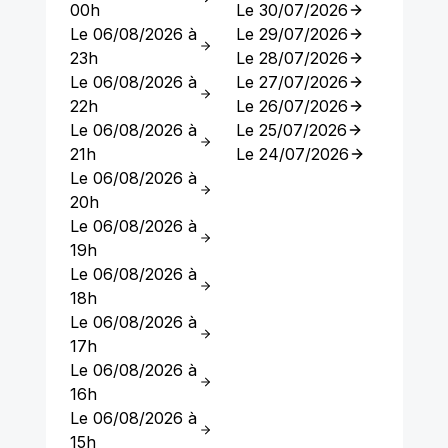
00h
Le 30/07/2026
Le 06/08/2026 à
Le 29/07/2026
23h
Le 28/07/2026
Le 06/08/2026 à
Le 27/07/2026
22h
Le 26/07/2026
Le 06/08/2026 à
Le 25/07/2026
21h
Le 24/07/2026
Le 06/08/2026 à
20h
Le 06/08/2026 à
19h
Le 06/08/2026 à
18h
Le 06/08/2026 à
17h
Le 06/08/2026 à
16h
Le 06/08/2026 à
15h