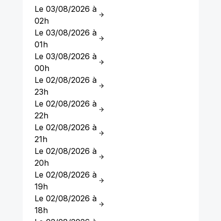
Le 03/08/2026 à
02h
Le 03/08/2026 à
01h
Le 03/08/2026 à
00h
Le 02/08/2026 à
23h
Le 02/08/2026 à
22h
Le 02/08/2026 à
21h
Le 02/08/2026 à
20h
Le 02/08/2026 à
19h
Le 02/08/2026 à
18h