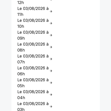
12h
Le 03/08/2026 à
11h
Le 03/08/2026 à
10h
Le 03/08/2026 à
09h
Le 03/08/2026 à
08h
Le 03/08/2026 à
07h
Le 03/08/2026 à
06h
Le 03/08/2026 à
05h
Le 03/08/2026 à
04h
Le 03/08/2026 à
03h