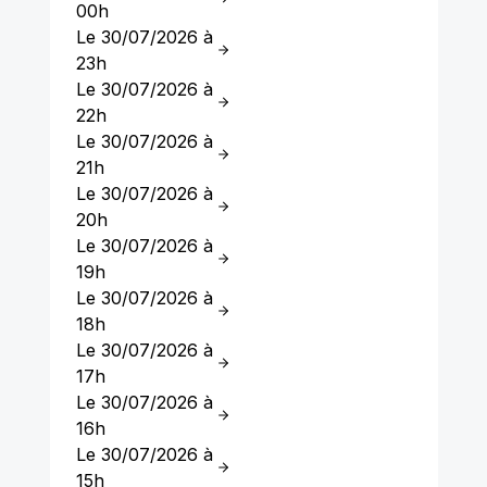
00h
Le 30/07/2026 à
23h
Le 30/07/2026 à
22h
Le 30/07/2026 à
21h
Le 30/07/2026 à
20h
Le 30/07/2026 à
19h
Le 30/07/2026 à
18h
Le 30/07/2026 à
17h
Le 30/07/2026 à
16h
Le 30/07/2026 à
15h