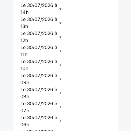
Le 30/07/2026 à
14h
Le 30/07/2026 à
13h
Le 30/07/2026 à
12h
Le 30/07/2026 à
11h
Le 30/07/2026 à
10h
Le 30/07/2026 à
09h
Le 30/07/2026 à
08h
Le 30/07/2026 à
07h
Le 30/07/2026 à
06h