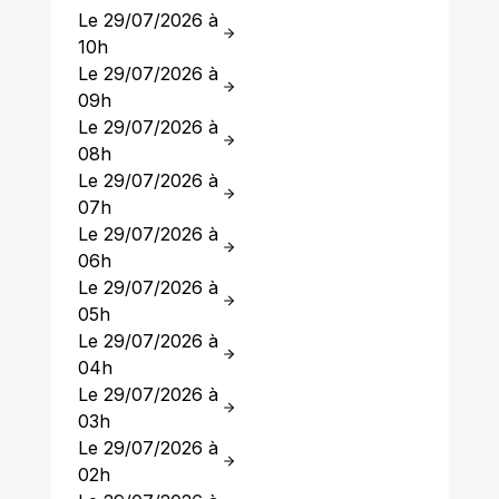
Le 29/07/2026 à
10h
Le 29/07/2026 à
09h
Le 29/07/2026 à
08h
Le 29/07/2026 à
07h
Le 29/07/2026 à
06h
Le 29/07/2026 à
05h
Le 29/07/2026 à
04h
Le 29/07/2026 à
03h
Le 29/07/2026 à
02h