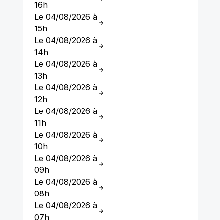
16h
Le 04/08/2026 à
15h
Le 04/08/2026 à
14h
Le 04/08/2026 à
13h
Le 04/08/2026 à
12h
Le 04/08/2026 à
11h
Le 04/08/2026 à
10h
Le 04/08/2026 à
09h
Le 04/08/2026 à
08h
Le 04/08/2026 à
07h