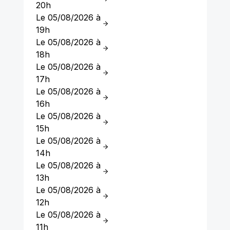
20h
Le 05/08/2026 à
19h
Le 05/08/2026 à
18h
Le 05/08/2026 à
17h
Le 05/08/2026 à
16h
Le 05/08/2026 à
15h
Le 05/08/2026 à
14h
Le 05/08/2026 à
13h
Le 05/08/2026 à
12h
Le 05/08/2026 à
11h