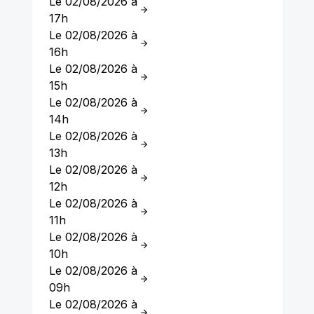
Le 02/08/2026 à
17h
Le 02/08/2026 à
16h
Le 02/08/2026 à
15h
Le 02/08/2026 à
14h
Le 02/08/2026 à
13h
Le 02/08/2026 à
12h
Le 02/08/2026 à
11h
Le 02/08/2026 à
10h
Le 02/08/2026 à
09h
Le 02/08/2026 à