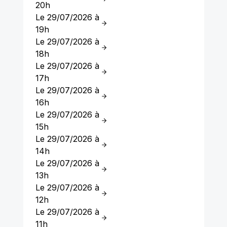
20h
Le 29/07/2026 à
19h
Le 29/07/2026 à
18h
Le 29/07/2026 à
17h
Le 29/07/2026 à
16h
Le 29/07/2026 à
15h
Le 29/07/2026 à
14h
Le 29/07/2026 à
13h
Le 29/07/2026 à
12h
Le 29/07/2026 à
11h