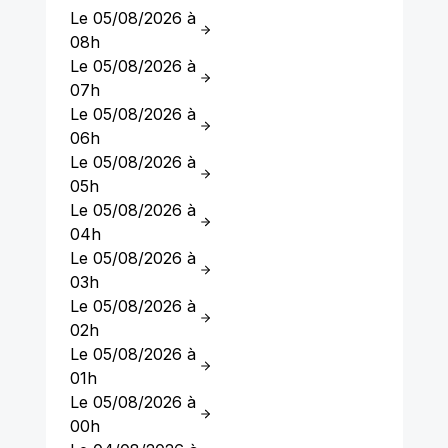
Le 05/08/2026 à
08h
Le 05/08/2026 à
07h
Le 05/08/2026 à
06h
Le 05/08/2026 à
05h
Le 05/08/2026 à
04h
Le 05/08/2026 à
03h
Le 05/08/2026 à
02h
Le 05/08/2026 à
01h
Le 05/08/2026 à
00h