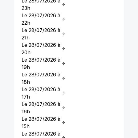
Le 28/07/2026 à
23h
Le 28/07/2026 à
22h
Le 28/07/2026 à
21h
Le 28/07/2026 à
20h
Le 28/07/2026 à
19h
Le 28/07/2026 à
18h
Le 28/07/2026 à
17h
Le 28/07/2026 à
16h
Le 28/07/2026 à
15h
Le 28/07/2026 à