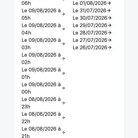
06h
Le 01/08/2026
Le 09/08/2026 à
Le 31/07/2026
05h
Le 30/07/2026
Le 09/08/2026 à
Le 29/07/2026
04h
Le 28/07/2026
Le 09/08/2026 à
Le 27/07/2026
03h
Le 26/07/2026
Le 09/08/2026 à
02h
Le 09/08/2026 à
01h
Le 09/08/2026 à
00h
Le 08/08/2026 à
23h
Le 08/08/2026 à
22h
Le 08/08/2026 à
21h