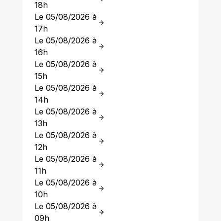
18h
Le 05/08/2026 à
17h
Le 05/08/2026 à
16h
Le 05/08/2026 à
15h
Le 05/08/2026 à
14h
Le 05/08/2026 à
13h
Le 05/08/2026 à
12h
Le 05/08/2026 à
11h
Le 05/08/2026 à
10h
Le 05/08/2026 à
09h