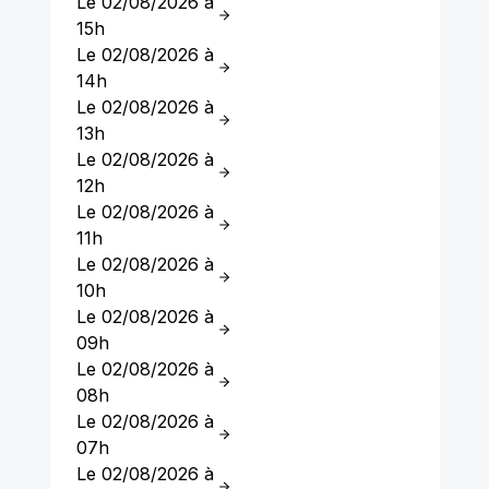
Le 02/08/2026 à
15h
Le 02/08/2026 à
14h
Le 02/08/2026 à
13h
Le 02/08/2026 à
12h
Le 02/08/2026 à
11h
Le 02/08/2026 à
10h
Le 02/08/2026 à
09h
Le 02/08/2026 à
08h
Le 02/08/2026 à
07h
Le 02/08/2026 à