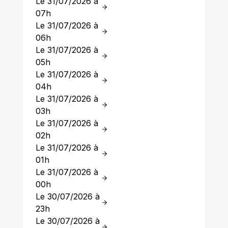
Le 31/07/2026 à
07h
Le 31/07/2026 à
06h
Le 31/07/2026 à
05h
Le 31/07/2026 à
04h
Le 31/07/2026 à
03h
Le 31/07/2026 à
02h
Le 31/07/2026 à
01h
Le 31/07/2026 à
00h
Le 30/07/2026 à
23h
Le 30/07/2026 à