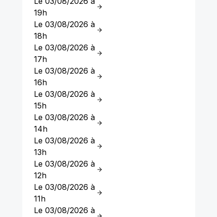
Le 03/08/2026 à
19h
Le 03/08/2026 à
18h
Le 03/08/2026 à
17h
Le 03/08/2026 à
16h
Le 03/08/2026 à
15h
Le 03/08/2026 à
14h
Le 03/08/2026 à
13h
Le 03/08/2026 à
12h
Le 03/08/2026 à
11h
Le 03/08/2026 à