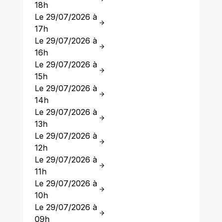
18h
Le 29/07/2026 à
17h
Le 29/07/2026 à
16h
Le 29/07/2026 à
15h
Le 29/07/2026 à
14h
Le 29/07/2026 à
13h
Le 29/07/2026 à
12h
Le 29/07/2026 à
11h
Le 29/07/2026 à
10h
Le 29/07/2026 à
09h