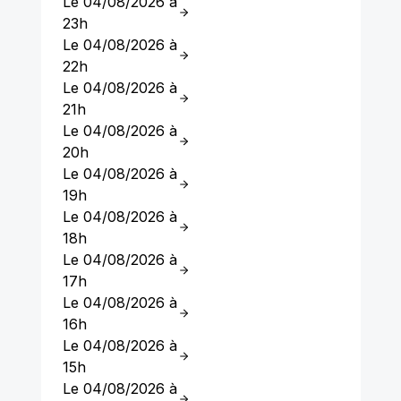
Le 04/08/2026 à
23h
Le 04/08/2026 à
22h
Le 04/08/2026 à
21h
Le 04/08/2026 à
20h
Le 04/08/2026 à
19h
Le 04/08/2026 à
18h
Le 04/08/2026 à
17h
Le 04/08/2026 à
16h
Le 04/08/2026 à
15h
Le 04/08/2026 à