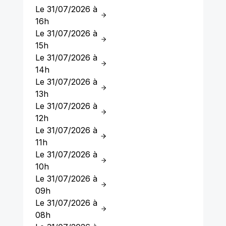
Le 31/07/2026 à
16h
Le 31/07/2026 à
15h
Le 31/07/2026 à
14h
Le 31/07/2026 à
13h
Le 31/07/2026 à
12h
Le 31/07/2026 à
11h
Le 31/07/2026 à
10h
Le 31/07/2026 à
09h
Le 31/07/2026 à
08h