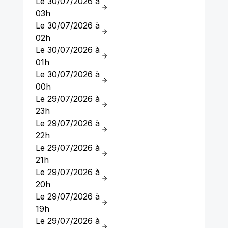
Le 30/07/2026 à
03h
Le 30/07/2026 à
02h
Le 30/07/2026 à
01h
Le 30/07/2026 à
00h
Le 29/07/2026 à
23h
Le 29/07/2026 à
22h
Le 29/07/2026 à
21h
Le 29/07/2026 à
20h
Le 29/07/2026 à
19h
Le 29/07/2026 à