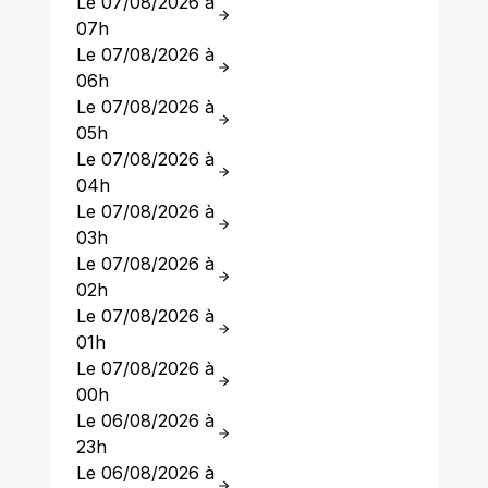
Le 07/08/2026 à
07h
Le 07/08/2026 à
06h
Le 07/08/2026 à
05h
Le 07/08/2026 à
04h
Le 07/08/2026 à
03h
Le 07/08/2026 à
02h
Le 07/08/2026 à
01h
Le 07/08/2026 à
00h
Le 06/08/2026 à
23h
Le 06/08/2026 à