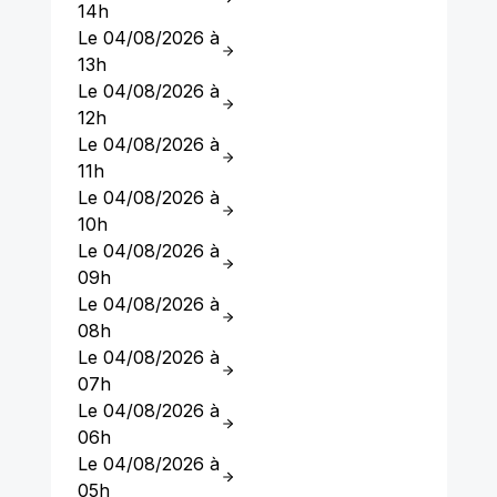
14h
Le 04/08/2026 à
13h
Le 04/08/2026 à
12h
Le 04/08/2026 à
11h
Le 04/08/2026 à
10h
Le 04/08/2026 à
09h
Le 04/08/2026 à
08h
Le 04/08/2026 à
07h
Le 04/08/2026 à
06h
Le 04/08/2026 à
05h