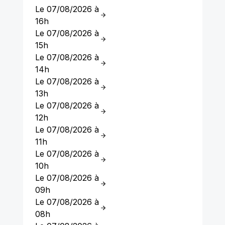
Le 07/08/2026 à
16h
Le 07/08/2026 à
15h
Le 07/08/2026 à
14h
Le 07/08/2026 à
13h
Le 07/08/2026 à
12h
Le 07/08/2026 à
11h
Le 07/08/2026 à
10h
Le 07/08/2026 à
09h
Le 07/08/2026 à
08h