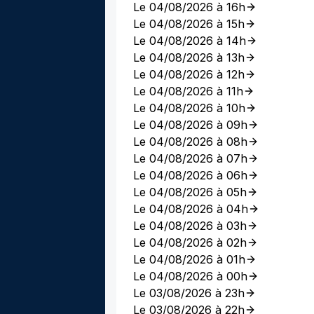
Le 04/08/2026 à 16h
Le 04/08/2026 à 15h
Le 04/08/2026 à 14h
Le 04/08/2026 à 13h
Le 04/08/2026 à 12h
Le 04/08/2026 à 11h
Le 04/08/2026 à 10h
Le 04/08/2026 à 09h
Le 04/08/2026 à 08h
Le 04/08/2026 à 07h
Le 04/08/2026 à 06h
Le 04/08/2026 à 05h
Le 04/08/2026 à 04h
Le 04/08/2026 à 03h
Le 04/08/2026 à 02h
Le 04/08/2026 à 01h
Le 04/08/2026 à 00h
Le 03/08/2026 à 23h
Le 03/08/2026 à 22h