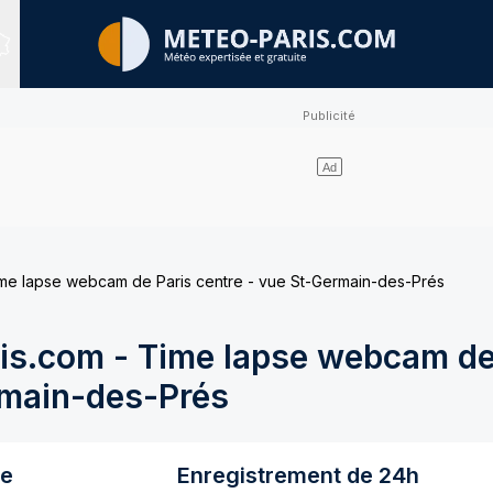
Sites expertisés
e lapse webcam de Paris centre - vue St-Germain-des-Prés
s.com - Time lapse webcam de
rmain-des-Prés
re
Enregistrement de 24h