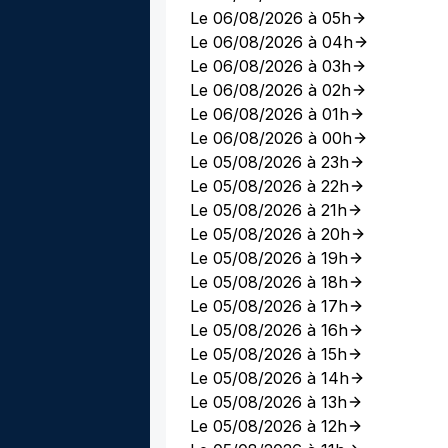
Le 06/08/2026 à 05h
Le 06/08/2026 à 04h
Le 06/08/2026 à 03h
Le 06/08/2026 à 02h
Le 06/08/2026 à 01h
Le 06/08/2026 à 00h
Le 05/08/2026 à 23h
Le 05/08/2026 à 22h
Le 05/08/2026 à 21h
Le 05/08/2026 à 20h
Le 05/08/2026 à 19h
Le 05/08/2026 à 18h
Le 05/08/2026 à 17h
Le 05/08/2026 à 16h
Le 05/08/2026 à 15h
Le 05/08/2026 à 14h
Le 05/08/2026 à 13h
Le 05/08/2026 à 12h