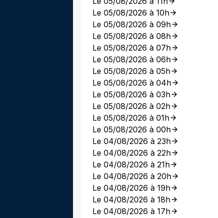
Le 05/08/2026 à 11h
Le 05/08/2026 à 10h
Le 05/08/2026 à 09h
Le 05/08/2026 à 08h
Le 05/08/2026 à 07h
Le 05/08/2026 à 06h
Le 05/08/2026 à 05h
Le 05/08/2026 à 04h
Le 05/08/2026 à 03h
Le 05/08/2026 à 02h
Le 05/08/2026 à 01h
Le 05/08/2026 à 00h
Le 04/08/2026 à 23h
Le 04/08/2026 à 22h
Le 04/08/2026 à 21h
Le 04/08/2026 à 20h
Le 04/08/2026 à 19h
Le 04/08/2026 à 18h
Le 04/08/2026 à 17h