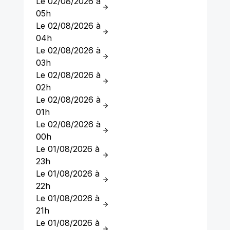
Le 02/08/2026 à
05h
Le 02/08/2026 à
04h
Le 02/08/2026 à
03h
Le 02/08/2026 à
02h
Le 02/08/2026 à
01h
Le 02/08/2026 à
00h
Le 01/08/2026 à
23h
Le 01/08/2026 à
22h
Le 01/08/2026 à
21h
Le 01/08/2026 à