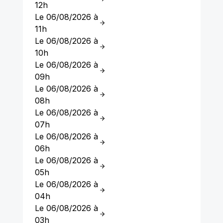
12h
Le 06/08/2026 à
11h
Le 06/08/2026 à
10h
Le 06/08/2026 à
09h
Le 06/08/2026 à
08h
Le 06/08/2026 à
07h
Le 06/08/2026 à
06h
Le 06/08/2026 à
05h
Le 06/08/2026 à
04h
Le 06/08/2026 à
03h