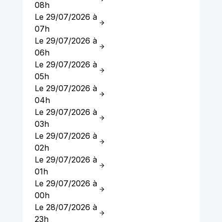
08h
Le 29/07/2026 à
07h
Le 29/07/2026 à
06h
Le 29/07/2026 à
05h
Le 29/07/2026 à
04h
Le 29/07/2026 à
03h
Le 29/07/2026 à
02h
Le 29/07/2026 à
01h
Le 29/07/2026 à
00h
Le 28/07/2026 à
23h