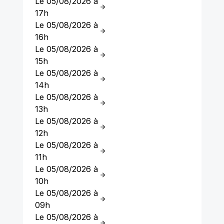
Le 05/08/2026 à
17h
Le 05/08/2026 à
16h
Le 05/08/2026 à
15h
Le 05/08/2026 à
14h
Le 05/08/2026 à
13h
Le 05/08/2026 à
12h
Le 05/08/2026 à
11h
Le 05/08/2026 à
10h
Le 05/08/2026 à
09h
Le 05/08/2026 à