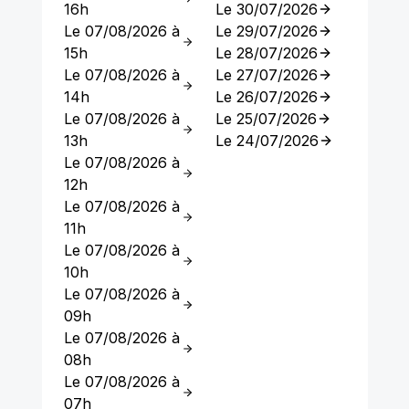
16h
Le 30/07/2026
Le 07/08/2026 à
Le 29/07/2026
15h
Le 28/07/2026
Le 07/08/2026 à
Le 27/07/2026
14h
Le 26/07/2026
Le 07/08/2026 à
Le 25/07/2026
13h
Le 24/07/2026
Le 07/08/2026 à
12h
Le 07/08/2026 à
11h
Le 07/08/2026 à
10h
Le 07/08/2026 à
09h
Le 07/08/2026 à
08h
Le 07/08/2026 à
07h