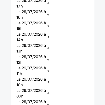
Le 29/07/2026 à
17h
Le 29/07/2026 à
16h
Le 29/07/2026 à
15h
Le 29/07/2026 à
14h
Le 29/07/2026 à
13h
Le 29/07/2026 à
12h
Le 29/07/2026 à
11h
Le 29/07/2026 à
10h
Le 29/07/2026 à
09h
Le 29/07/2026 à