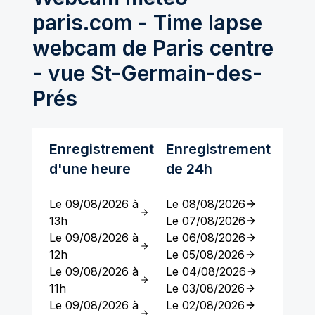
paris.com - Time lapse
webcam de Paris centre
- vue St-Germain-des-
Prés
Enregistrement
Enregistrement
d'une heure
de 24h
Le 09/08/2026 à
Le 08/08/2026
13h
Le 07/08/2026
Le 09/08/2026 à
Le 06/08/2026
12h
Le 05/08/2026
Le 09/08/2026 à
Le 04/08/2026
11h
Le 03/08/2026
Le 09/08/2026 à
Le 02/08/2026