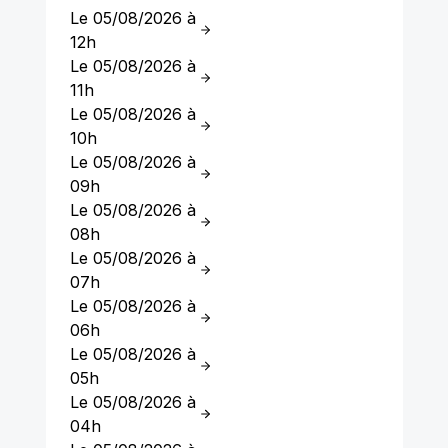
Le 05/08/2026 à
12h
Le 05/08/2026 à
11h
Le 05/08/2026 à
10h
Le 05/08/2026 à
09h
Le 05/08/2026 à
08h
Le 05/08/2026 à
07h
Le 05/08/2026 à
06h
Le 05/08/2026 à
05h
Le 05/08/2026 à
04h