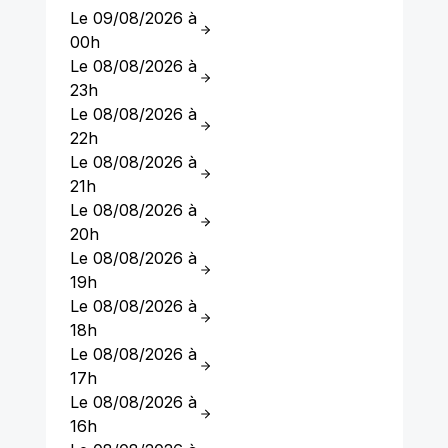
Le 09/08/2026 à
00h
Le 08/08/2026 à
23h
Le 08/08/2026 à
22h
Le 08/08/2026 à
21h
Le 08/08/2026 à
20h
Le 08/08/2026 à
19h
Le 08/08/2026 à
18h
Le 08/08/2026 à
17h
Le 08/08/2026 à
16h