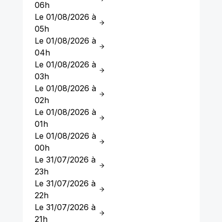
06h
Le 01/08/2026 à
05h
Le 01/08/2026 à
04h
Le 01/08/2026 à
03h
Le 01/08/2026 à
02h
Le 01/08/2026 à
01h
Le 01/08/2026 à
00h
Le 31/07/2026 à
23h
Le 31/07/2026 à
22h
Le 31/07/2026 à
21h