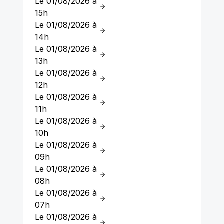
Le 01/08/2026 à
15h
Le 01/08/2026 à
14h
Le 01/08/2026 à
13h
Le 01/08/2026 à
12h
Le 01/08/2026 à
11h
Le 01/08/2026 à
10h
Le 01/08/2026 à
09h
Le 01/08/2026 à
08h
Le 01/08/2026 à
07h
Le 01/08/2026 à