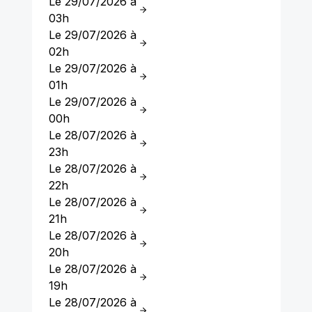
Le 29/07/2026 à
03h
Le 29/07/2026 à
02h
Le 29/07/2026 à
01h
Le 29/07/2026 à
00h
Le 28/07/2026 à
23h
Le 28/07/2026 à
22h
Le 28/07/2026 à
21h
Le 28/07/2026 à
20h
Le 28/07/2026 à
19h
Le 28/07/2026 à