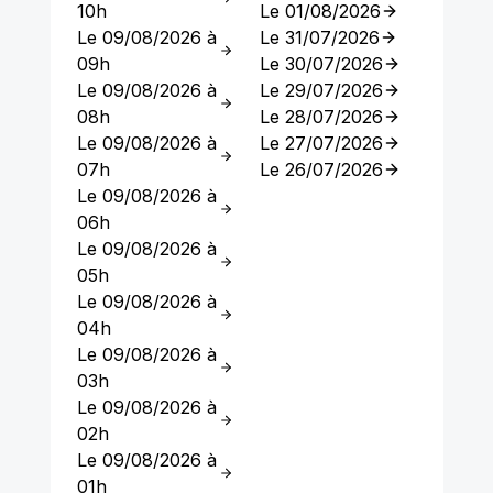
10h
Le 01/08/2026
Le 09/08/2026 à
Le 31/07/2026
09h
Le 30/07/2026
Le 09/08/2026 à
Le 29/07/2026
08h
Le 28/07/2026
Le 09/08/2026 à
Le 27/07/2026
07h
Le 26/07/2026
Le 09/08/2026 à
06h
Le 09/08/2026 à
05h
Le 09/08/2026 à
04h
Le 09/08/2026 à
03h
Le 09/08/2026 à
02h
Le 09/08/2026 à
01h