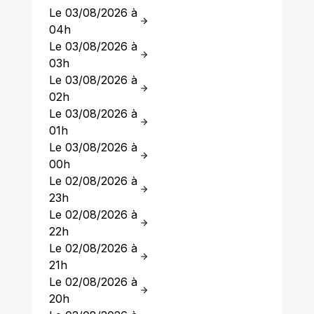
Le 03/08/2026 à
04h
Le 03/08/2026 à
03h
Le 03/08/2026 à
02h
Le 03/08/2026 à
01h
Le 03/08/2026 à
00h
Le 02/08/2026 à
23h
Le 02/08/2026 à
22h
Le 02/08/2026 à
21h
Le 02/08/2026 à
20h