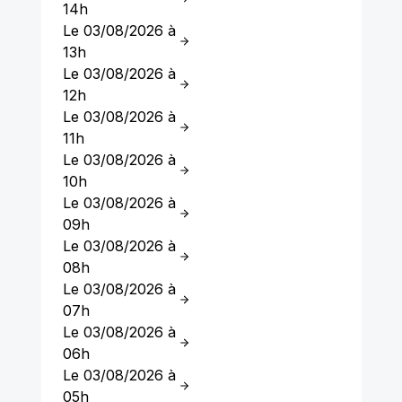
14h
Le 03/08/2026 à
13h
Le 03/08/2026 à
12h
Le 03/08/2026 à
11h
Le 03/08/2026 à
10h
Le 03/08/2026 à
09h
Le 03/08/2026 à
08h
Le 03/08/2026 à
07h
Le 03/08/2026 à
06h
Le 03/08/2026 à
05h