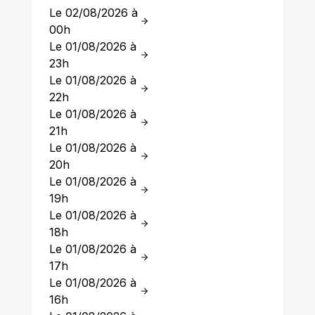
Le 02/08/2026 à
00h
Le 01/08/2026 à
23h
Le 01/08/2026 à
22h
Le 01/08/2026 à
21h
Le 01/08/2026 à
20h
Le 01/08/2026 à
19h
Le 01/08/2026 à
18h
Le 01/08/2026 à
17h
Le 01/08/2026 à
16h