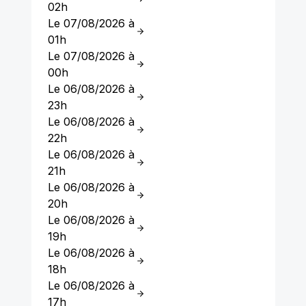
02h
Le 07/08/2026 à
01h
Le 07/08/2026 à
00h
Le 06/08/2026 à
23h
Le 06/08/2026 à
22h
Le 06/08/2026 à
21h
Le 06/08/2026 à
20h
Le 06/08/2026 à
19h
Le 06/08/2026 à
18h
Le 06/08/2026 à
17h