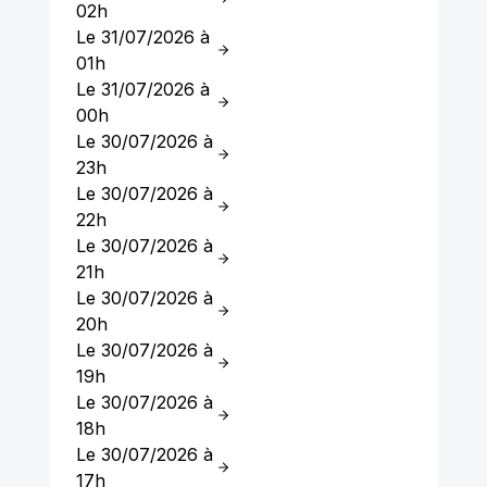
02h
Le 31/07/2026 à
01h
Le 31/07/2026 à
00h
Le 30/07/2026 à
23h
Le 30/07/2026 à
22h
Le 30/07/2026 à
21h
Le 30/07/2026 à
20h
Le 30/07/2026 à
19h
Le 30/07/2026 à
18h
Le 30/07/2026 à
17h