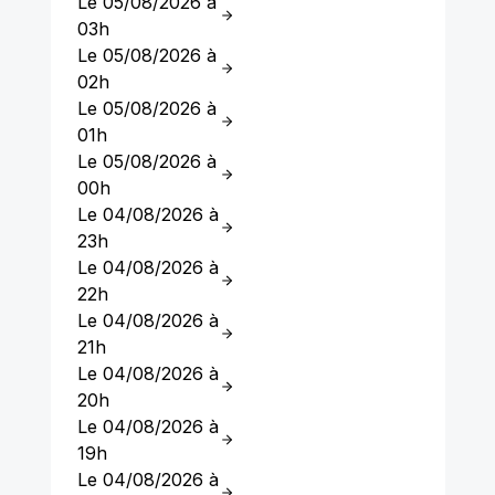
Le 05/08/2026 à
03h
Le 05/08/2026 à
02h
Le 05/08/2026 à
01h
Le 05/08/2026 à
00h
Le 04/08/2026 à
23h
Le 04/08/2026 à
22h
Le 04/08/2026 à
21h
Le 04/08/2026 à
20h
Le 04/08/2026 à
19h
Le 04/08/2026 à