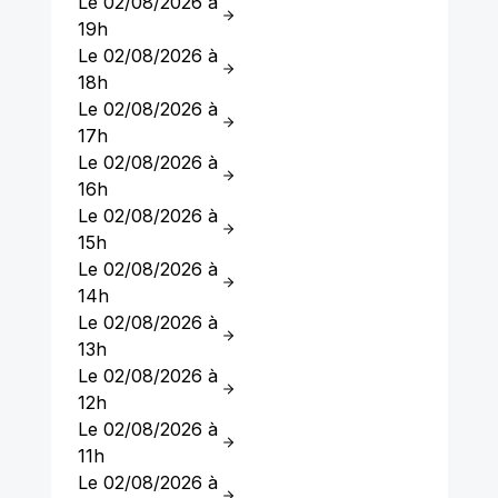
Le 02/08/2026 à
19h
Le 02/08/2026 à
18h
Le 02/08/2026 à
17h
Le 02/08/2026 à
16h
Le 02/08/2026 à
15h
Le 02/08/2026 à
14h
Le 02/08/2026 à
13h
Le 02/08/2026 à
12h
Le 02/08/2026 à
11h
Le 02/08/2026 à