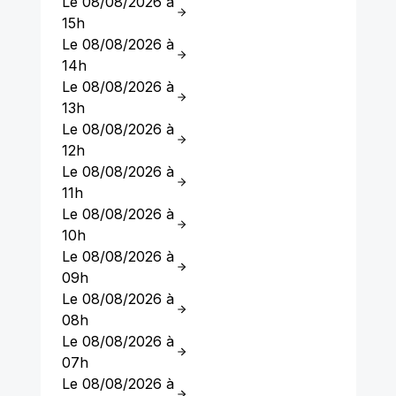
Le 08/08/2026 à
15h
Le 08/08/2026 à
14h
Le 08/08/2026 à
13h
Le 08/08/2026 à
12h
Le 08/08/2026 à
11h
Le 08/08/2026 à
10h
Le 08/08/2026 à
09h
Le 08/08/2026 à
08h
Le 08/08/2026 à
07h
Le 08/08/2026 à