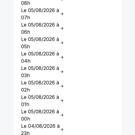
08h
Le 05/08/2026 à
07h
Le 05/08/2026 à
06h
Le 05/08/2026 à
05h
Le 05/08/2026 à
04h
Le 05/08/2026 à
03h
Le 05/08/2026 à
02h
Le 05/08/2026 à
01h
Le 05/08/2026 à
00h
Le 04/08/2026 à
23h