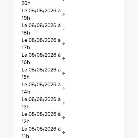
20h
Le 08/08/2026 à
19h
Le 08/08/2026 à
18h
Le 08/08/2026 à
17h
Le 08/08/2026 à
16h
Le 08/08/2026 à
15h
Le 08/08/2026 à
14h
Le 08/08/2026 à
13h
Le 08/08/2026 à
12h
Le 08/08/2026 à
11h