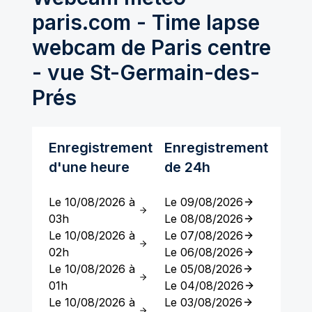
paris.com - Time lapse
webcam de Paris centre
- vue St-Germain-des-
Prés
Enregistrement
Enregistrement
d'une heure
de 24h
Le 10/08/2026 à
Le 09/08/2026
03h
Le 08/08/2026
Le 10/08/2026 à
Le 07/08/2026
02h
Le 06/08/2026
Le 10/08/2026 à
Le 05/08/2026
01h
Le 04/08/2026
Le 10/08/2026 à
Le 03/08/2026