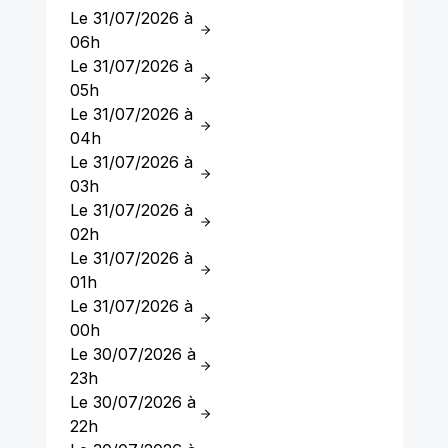
Le 31/07/2026 à
06h
Le 31/07/2026 à
05h
Le 31/07/2026 à
04h
Le 31/07/2026 à
03h
Le 31/07/2026 à
02h
Le 31/07/2026 à
01h
Le 31/07/2026 à
00h
Le 30/07/2026 à
23h
Le 30/07/2026 à
22h