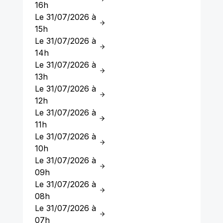
16h
Le 31/07/2026 à
15h
Le 31/07/2026 à
14h
Le 31/07/2026 à
13h
Le 31/07/2026 à
12h
Le 31/07/2026 à
11h
Le 31/07/2026 à
10h
Le 31/07/2026 à
09h
Le 31/07/2026 à
08h
Le 31/07/2026 à
07h