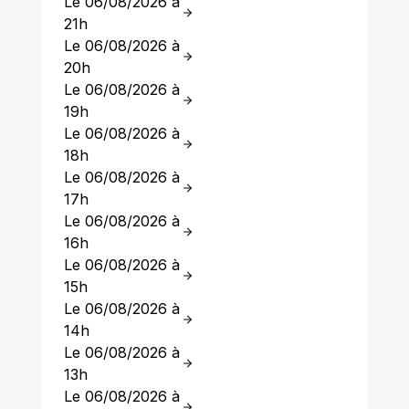
Le 06/08/2026 à
21h
Le 06/08/2026 à
20h
Le 06/08/2026 à
19h
Le 06/08/2026 à
18h
Le 06/08/2026 à
17h
Le 06/08/2026 à
16h
Le 06/08/2026 à
15h
Le 06/08/2026 à
14h
Le 06/08/2026 à
13h
Le 06/08/2026 à