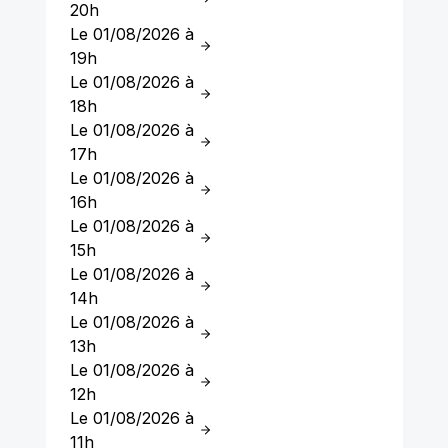
20h
Le 01/08/2026 à
19h
Le 01/08/2026 à
18h
Le 01/08/2026 à
17h
Le 01/08/2026 à
16h
Le 01/08/2026 à
15h
Le 01/08/2026 à
14h
Le 01/08/2026 à
13h
Le 01/08/2026 à
12h
Le 01/08/2026 à
11h