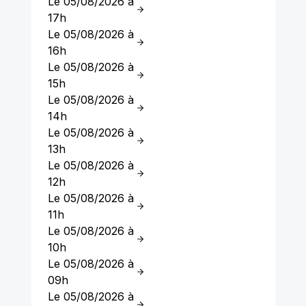
Le 05/08/2026 à
17h
Le 05/08/2026 à
16h
Le 05/08/2026 à
15h
Le 05/08/2026 à
14h
Le 05/08/2026 à
13h
Le 05/08/2026 à
12h
Le 05/08/2026 à
11h
Le 05/08/2026 à
10h
Le 05/08/2026 à
09h
Le 05/08/2026 à