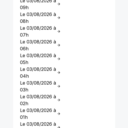
Le 03/08/2026 à
09h
Le 03/08/2026 à
08h
Le 03/08/2026 à
07h
Le 03/08/2026 à
06h
Le 03/08/2026 à
05h
Le 03/08/2026 à
04h
Le 03/08/2026 à
03h
Le 03/08/2026 à
02h
Le 03/08/2026 à
01h
Le 03/08/2026 à