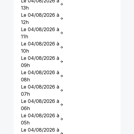
Le 04/08/2026 à
13h
Le 04/08/2026 à
12h
Le 04/08/2026 à
11h
Le 04/08/2026 à
10h
Le 04/08/2026 à
09h
Le 04/08/2026 à
08h
Le 04/08/2026 à
07h
Le 04/08/2026 à
06h
Le 04/08/2026 à
05h
Le 04/08/2026 à