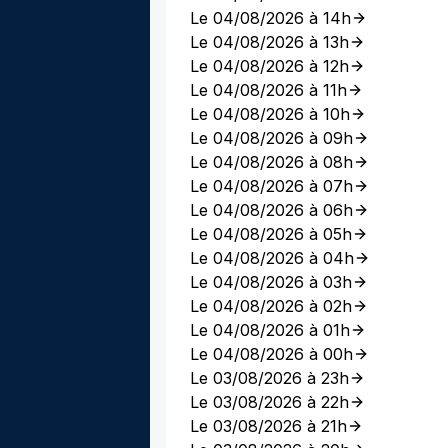
Le 04/08/2026 à 14h
Le 04/08/2026 à 13h
Le 04/08/2026 à 12h
Le 04/08/2026 à 11h
Le 04/08/2026 à 10h
Le 04/08/2026 à 09h
Le 04/08/2026 à 08h
Le 04/08/2026 à 07h
Le 04/08/2026 à 06h
Le 04/08/2026 à 05h
Le 04/08/2026 à 04h
Le 04/08/2026 à 03h
Le 04/08/2026 à 02h
Le 04/08/2026 à 01h
Le 04/08/2026 à 00h
Le 03/08/2026 à 23h
Le 03/08/2026 à 22h
Le 03/08/2026 à 21h