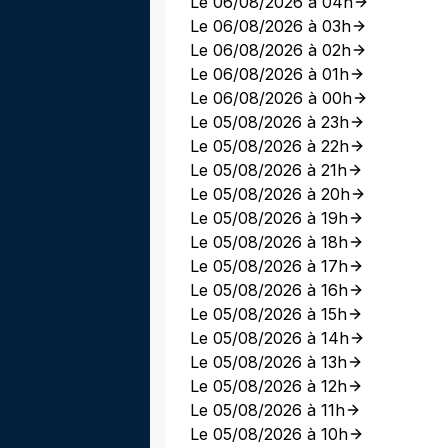
Le 06/08/2026 à 04h
Le 06/08/2026 à 03h
Le 06/08/2026 à 02h
Le 06/08/2026 à 01h
Le 06/08/2026 à 00h
Le 05/08/2026 à 23h
Le 05/08/2026 à 22h
Le 05/08/2026 à 21h
Le 05/08/2026 à 20h
Le 05/08/2026 à 19h
Le 05/08/2026 à 18h
Le 05/08/2026 à 17h
Le 05/08/2026 à 16h
Le 05/08/2026 à 15h
Le 05/08/2026 à 14h
Le 05/08/2026 à 13h
Le 05/08/2026 à 12h
Le 05/08/2026 à 11h
Le 05/08/2026 à 10h