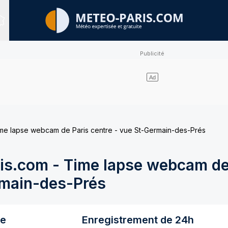
Sites expertisés
e lapse webcam de Paris centre - vue St-Germain-des-Prés
s.com - Time lapse webcam de
rmain-des-Prés
re
Enregistrement de 24h