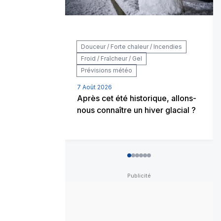
Douceur / Forte chaleur / Incendies
Froid / Fraîcheur / Gel
Prévisions météo
7 Août 2026
Après cet été historique, allons-
nous connaître un hiver glacial ?
0
1
2
3
4
5