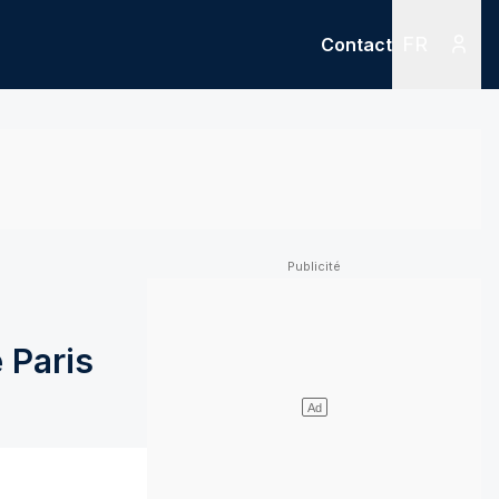
FR
Contact
Menu
Menu des
 Paris