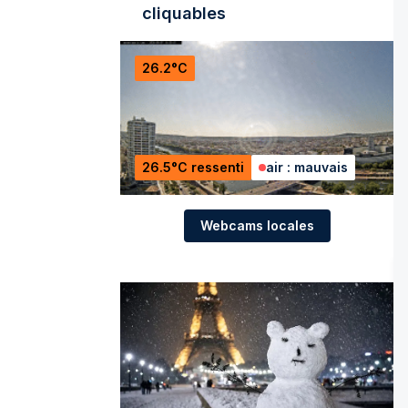
cliquables
26.2°C
26.5°C ressenti
air : mauvais
Webcams locales