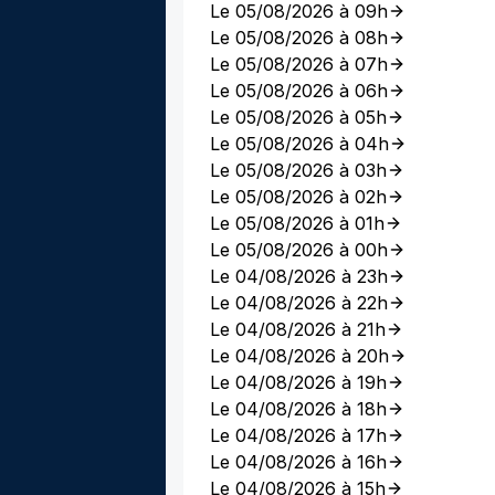
Le 05/08/2026 à 09h
Le 05/08/2026 à 08h
Le 05/08/2026 à 07h
Le 05/08/2026 à 06h
Le 05/08/2026 à 05h
Le 05/08/2026 à 04h
Le 05/08/2026 à 03h
Le 05/08/2026 à 02h
Le 05/08/2026 à 01h
Le 05/08/2026 à 00h
Le 04/08/2026 à 23h
Le 04/08/2026 à 22h
Le 04/08/2026 à 21h
Le 04/08/2026 à 20h
Le 04/08/2026 à 19h
Le 04/08/2026 à 18h
Le 04/08/2026 à 17h
Le 04/08/2026 à 16h
Le 04/08/2026 à 15h