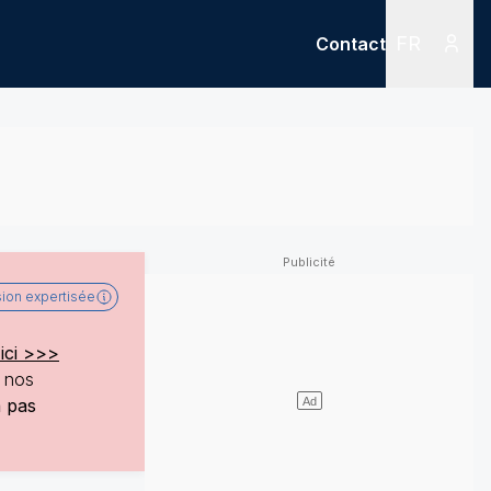
FR
Contact
Menu
Menu des
sion expertisée
ici >>>
e nos
a pas