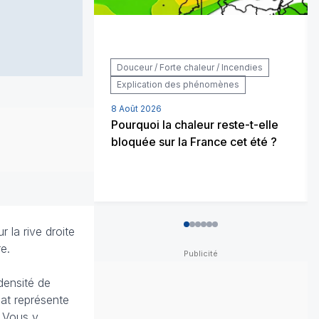
Douceur / Forte chaleur / Incendies
Explication des phénomènes
8 Août 2026
Pourquoi la chaleur reste-t-elle
bloquée sur la France cet été ?
 la rive droite
0
1
2
3
4
5
e.
.
densité de
mat représente
. Vous y