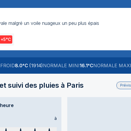
tivale malgré un voile nuageux un peu plus épais
+5
°C
)
FROID
8.0
°C
(
1914
)
NORMALE MINI
16.1
°C
NORMALE MAX
t suivi des pluies à
Paris
Prévi
’heure
à
ps sec
Temps sec
Temps sec
Temps sec
Temps sec