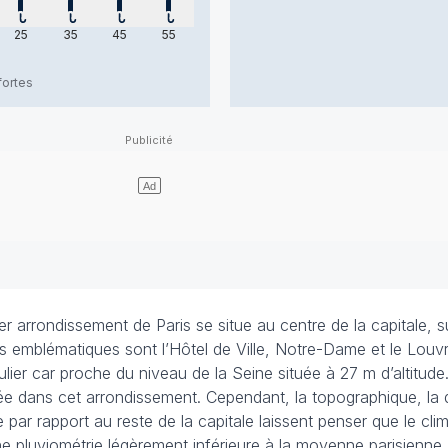
t 2026
i 8 août 2026
samedi 8 août 2026
samedi 8 août 2026
samedi 8 août 2026
samedi 8 août 2026
25
35
45
55
fortes
r arrondissement de Paris se situe au centre de la capitale, sur
s emblématiques sont l’Hôtel de Ville, Notre-Dame et le Louvr
gulier car proche du niveau de la Seine située à 27 m d’altitude
e dans cet arrondissement. Cependant, la topographique, la 
ue par rapport au reste de la capitale laissent penser que le cli
une pluviométrie légèrement inférieure à la moyenne parisienne