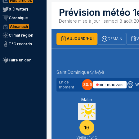
Nos articles
X (Twitter)
Prévision météo 1
Chronique
Dernière mise à jour :
samedi 8 août 20
Almanach
Climat région
AUJOURD'HUI
DEMAIN
W
T°C records
Faire un don
samedi 8 août
Saint Dominique
à
à
Levé du soleil
Couché du soleil
En ce
air :
mauvais
30.6
W
moment
Matin
16
Veille :
15
°C