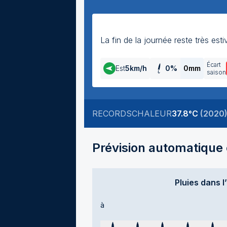
La fin de la journée reste très es
Écart
Est
5
km/h
0
%
0mm
saison
RECORDS
CHALEUR
37.8
°C
(
2020
Prévision automatique e
Pluies dans l
à
Temps sec
Temps sec
Temps sec
Temps sec
Tem