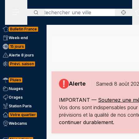
Rechercher
Menu secondaire
Bulletin France
Week-end
15 jours
Alerte 8 jours
Prévi. saison
Pluies
Alerte
Samedi 8 août 202
Nuages
Orages
IMPORTANT —
Soutenez une mété
Station Paris
Vos dons sont indispensables pour p
prévisions et la qualité de nos co
Votre quartier
continuer durablement.
Webcams