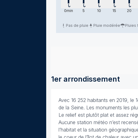
samedi 8 août 2026
samedi 8 août 2026
samedi 8 août 2026
samedi 8 aoû
samed
0
min
5
10
15
20
Pas de pluie
Pluie modérée
Pluies 
1er arrondissement
Avec 16 252 habitants en 2019, le 1e
de la Seine. Les monuments les plu
Le relief est plutôt plat et assez ré
Aucune station météo n’est recensé
l’habitat et la situation géographiq
le coeur de l’îlot de chaleur avec 