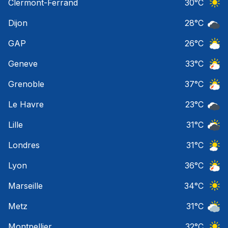
Clermont-Ferrand
30
°C
Ciel 
Dijon
28
°C
Ciel 
GAP
26
°C
Ciel 
Geneve
33
°C
Orage
Grenoble
37
°C
Orage
Le Havre
23
°C
Ciel 
Lille
31
°C
Ciel 
Londres
31
°C
Ciel 
Lyon
36
°C
Orage
Marseille
34
°C
Ciel 
Metz
31
°C
Ciel 
Montpellier
32
°C