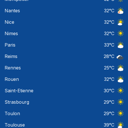
Ciel 
Nantes
32
°C
Orage
Nice
32
°C
Ciel 
Nimes
32
°C
Ciel 
Paris
33
°C
Ciel 
Reims
28
°C
Ciel 
Rennes
25
°C
Ciel 
Rouen
32
°C
Ciel 
Saint-Etienne
30
°C
Ciel 
Strasbourg
29
°C
Ciel 
Toulon
29
°C
Ciel 
Toulouse
39
°C