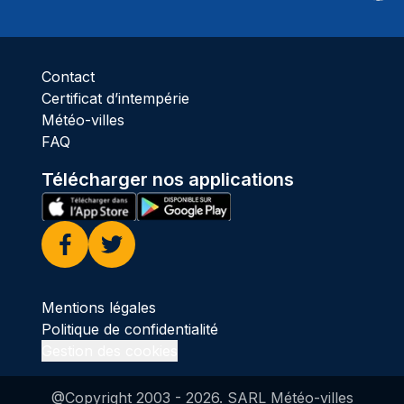
Ciel 
Contact
Certificat d’intempérie
Météo-villes
FAQ
Télécharger nos applications
Facebook
Twitter
Mentions légales
Politique de confidentialité
Gestion des cookies
@Copyright 2003 -
2026
. SARL Météo-villes