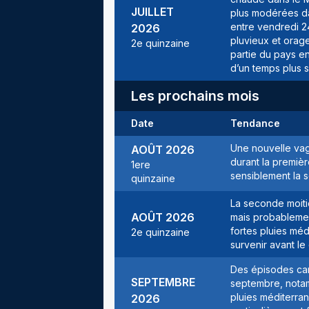
JUILLET
plus modérées da
entre vendredi 24
2026
pluvieux et orag
2e quinzaine
partie du pays en
d’un temps plus s
Les prochains mois
Date
Tendance
Une nouvelle vag
AOÛT
2026
durant la premiè
1ere
sensiblement la 
quinzaine
La seconde moiti
AOÛT
2026
mais probablemen
fortes pluies mé
2e quinzaine
survenir avant l
Des épisodes can
SEPTEMBRE
septembre, notam
pluies méditerra
2026