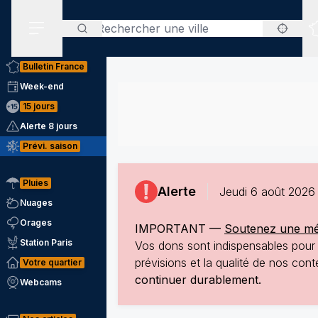
Rechercher
Menu secondaire
Bulletin France
Week-end
15 jours
Alerte 8 jours
Prévi. saison
Pluies
Alerte
Jeudi 6 août 2026 
Nuages
Orages
IMPORTANT —
Soutenez une mété
Station Paris
Vos dons sont indispensables pour p
prévisions et la qualité de nos co
Votre quartier
continuer durablement.
Webcams