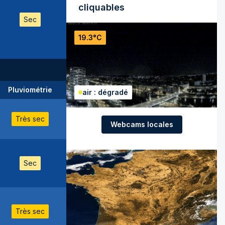
cliquables
Sec
19.3°C
Pluviométrie
air : dégradé
Très sec
Webcams locales
Sec
Très sec