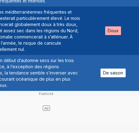
fréquentes et intenses.
ies méditerranéennes fréquentes et
resterait particulièrement élevé. Le mois
ncerait globalement doux à très doux,
t assez sec dans les régions du Nord,
Doux
omalie commencerait à s’atténuer. À
l’année, le risque de canicule
ellement nul.
n début d’automne secs sur les trois
ce, à l’exception des régions
, la tendance semble s’inverser avec
De saison
un courant océanique de plus en plus
eux.