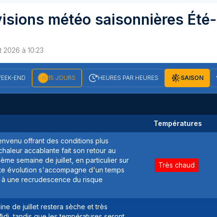
isions météo saisonnières
Été-
et 2026 à 10:23
EEK-END
15 JOURS
HEURES PAR HEURES
SAISON
Températures
envenu offrant des conditions plus
chaleur accablante fait son retour au
ème semaine de juillet, en particulier sur
Très chaud
ette évolution s'accompagne d'un temps
e à une recrudescence du risque
ne de juillet restera sèche et très
idi, tandis que les températures seront