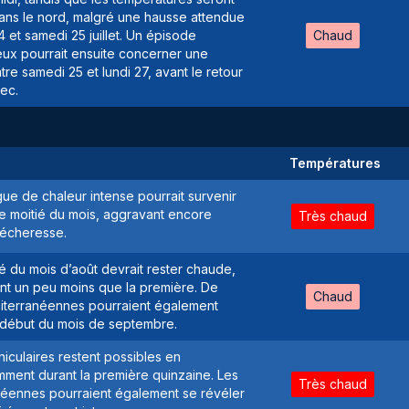
ns le nord, malgré une hausse attendue
 et samedi 25 juillet. Un épisode
Chaud
eux pourrait ensuite concerner une
tre samedi 25 et lundi 27, avant le retour
ec.
Températures
ue de chaleur intense pourrait survenir
re moitié du mois, aggravant encore
Très chaud
sécheresse.
é du mois d’août devrait rester chaude,
t un peu moins que la première. De
Chaud
diterranéennes pourraient également
e début du mois de septembre.
iculaires restent possibles en
ment durant la première quinzaine. Les
Très chaud
néennes pourraient également se révéler