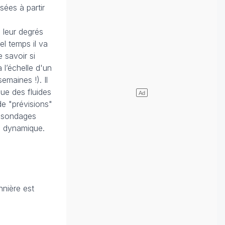
ées à partir
 leur degrés
el temps il va
 savoir si
l’échelle d'un
maines !). Il
ue des fluides
de "prévisions"
s sondages
te dynamique.
nnière est