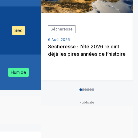
Sécheresse
Sec
6 Août 2026
Sécheresse : l’été 2026 rejoint
déjà les pires années de l’histoire
Humide
0
1
2
3
4
5