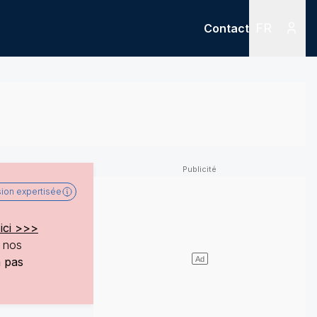
FR
Contact
Menu
Menu des
sion expertisée
ici >>>
e nos
a pas