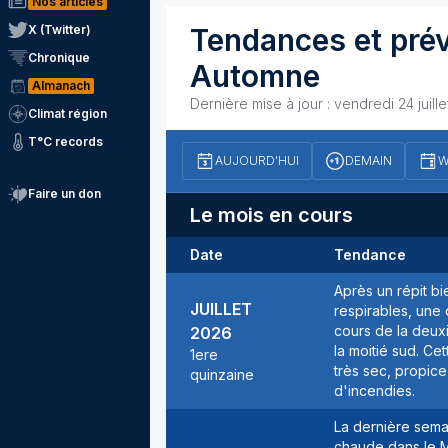
Nos articles
X (Twitter)
Tendances et prév
Chronique
Automne
Almanach
Dernière mise à jour :
vendredi 24 juill
Climat région
T°C records
AUJOURD'HUI
DEMAIN
W
Faire un don
Le mois en cours
Date
Tendance
Après un répit bi
JUILLET
respirables, une 
cours de la deuxi
2026
la moitié sud. C
1ere
très sec, propic
quinzaine
d'incendies.
La dernière semai
chaude dans le M