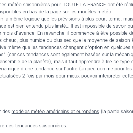
nces météo saisonnières pour TOUTE LA FRANCE ont été réalis
disponibles en bas de la page sur les
modèles météo
.
n la même logique que les prévisions à plus court terme, mais
e est bien entendu plus limité... Il est impossible de savoir qu
c un mois d'avance. En revanche, il commence à être possible de
us chaud, plus humide ou plus sec que la moyenne de saison à 
rrive même que les tendances changent d'option en quelques se
me" (car ces tendances sont également basées sur la mécaniq
'ensemble de la planète), mais il faut apprendre à lire ce type 
a dynamique d'une tendance sur l'autre (un peu comme pour le
tualisées 2 fois par mois pour mieux pouvoir interpréter cet
ir des
modèles météo américains et européens
(la partie saiso
ecture des tendances saisonnières.