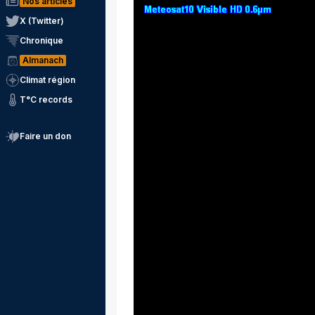
Nos articles
X (Twitter)
Chronique
Almanach
Climat région
T°C records
Faire un don