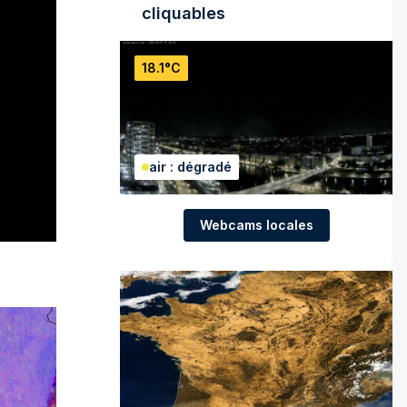
cliquables
18.1°C
air : dégradé
Webcams locales