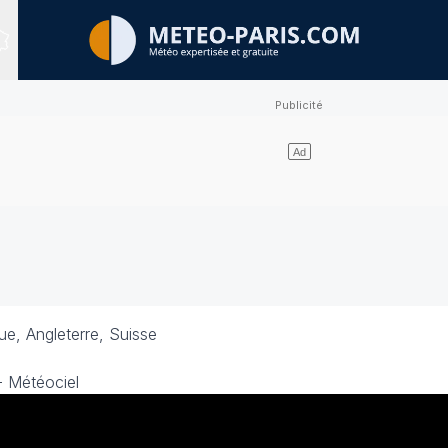
Sites expertisés
ue, Angleterre, Suisse
- Météociel