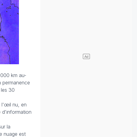
6 000 km au-
 en permanence
 les 30
 l'œil nu, en
pe d'information
ur la
le nuage est