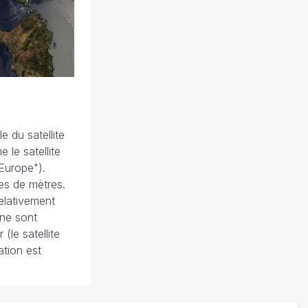
 du satellite
le satellite
 Europe").
es de mètres.
relativement
 ne sont
(le satellite
ation est