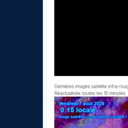
Dernières images satellite infra-roug
Réactualisée toutes les 15 minutes