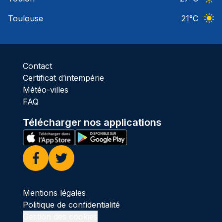
Ciel 
Toulouse
21
°C
Ciel 
Contact
Certificat d’intempérie
Météo-villes
FAQ
Télécharger nos applications
Facebook
Twitter
Mentions légales
Politique de confidentialité
Gestion des cookies