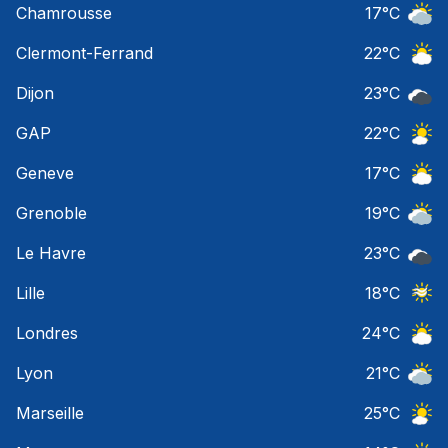
Chamrousse
17
°C
Ciel 
Clermont-Ferrand
22
°C
Ciel 
Dijon
23
°C
Ciel 
GAP
22
°C
Ciel 
Geneve
17
°C
Ciel 
Grenoble
19
°C
Ciel 
Le Havre
23
°C
Ciel 
Lille
18
°C
Ciel 
Londres
24
°C
Ciel 
Lyon
21
°C
Ciel 
Marseille
25
°C
Ciel 