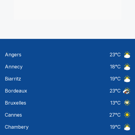
Angers
23
°C
Ciel 
Annecy
18
°C
Ciel 
Biarritz
19
°C
Ciel 
Bordeaux
23
°C
Temps
Bruxelles
13
°C
Ciel 
Cannes
27
°C
Ciel 
Chambery
19
°C
Ciel 