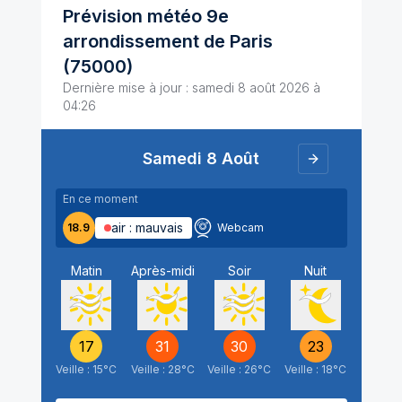
Prévision météo 9e
arrondissement de
Paris
(75000)
Dernière mise à jour :
samedi 8 août 2026 à
04:26
Samedi 8 Août
samedi 8 août
diman
En ce
moment
En 
air :
mauvais
18.9
Webcam
18
Matin
Après-midi
Soir
Nuit
17
31
30
23
Veille :
15
°C
Veille :
28
°C
Veille :
26
°C
Veille :
18
°C