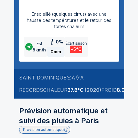
Ensoleillé (quelques cirrus) avec une
hausse des températures et le retour des
p
fortes chaleurs
0
%
Écart
saison
Est
+5
°C
5
km/h
0mm
SAINT DOMINIQUE
À
À
SA
LEVÉ DU SOLEIL
COUCHÉ DU SOLEIL
RECORDS
CHALEUR
37.8
°C
(
2020
)
FROID
8.0
°C
RE
(
1
Prévision automatique et
suivi des pluies à
Paris
Prévision automatique