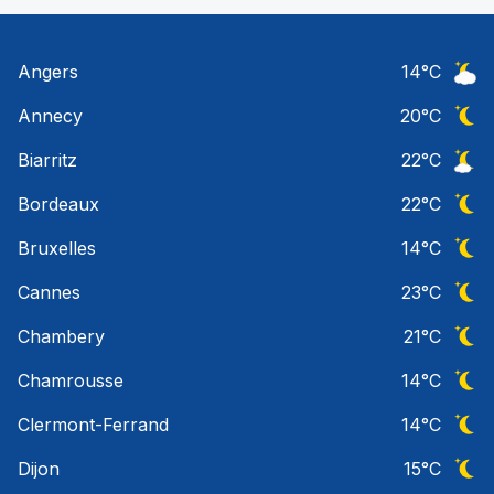
Angers
14
°C
Ciel 
Annecy
20
°C
Ciel 
Biarritz
22
°C
Ciel 
Bordeaux
22
°C
Ciel 
Bruxelles
14
°C
Ciel 
Cannes
23
°C
Ciel 
Chambery
21
°C
Ciel 
Chamrousse
14
°C
Ciel 
Clermont-Ferrand
14
°C
Ciel 
Dijon
15
°C
Ciel 