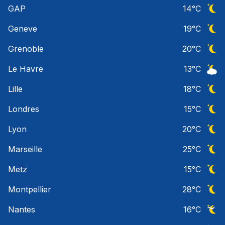
GAP
14
°C
Ciel 
Geneve
19
°C
Ciel 
Grenoble
20
°C
Ciel 
Le Havre
13
°C
Ciel 
Lille
18
°C
Ciel 
Londres
15
°C
Ciel 
Lyon
20
°C
Ciel 
Marseille
25
°C
Ciel 
Metz
15
°C
Ciel 
Montpellier
28
°C
Ciel 
Nantes
16
°C
Ciel 