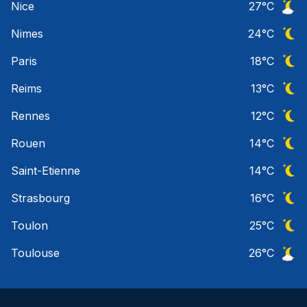
Nice
27
°C
Ciel 
Nimes
24
°C
Ciel 
Paris
18
°C
Ciel 
Reims
13
°C
Ciel 
Rennes
12
°C
Ciel 
Rouen
14
°C
Ciel 
Saint-Etienne
14
°C
Ciel 
Strasbourg
16
°C
Ciel 
Toulon
25
°C
Ciel 
Toulouse
26
°C
Ciel 