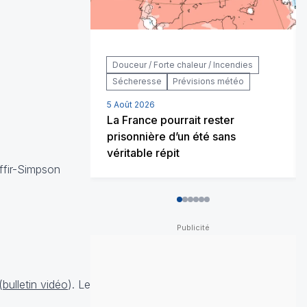
Douceur / Forte chaleur / Incendies
Sécheresse
Prévisions météo
5 Août 2026
La France pourrait rester
prisonnière d’un été sans
véritable répit
affir-Simpson
0
1
2
3
4
5
(
bulletin vidéo
). Le