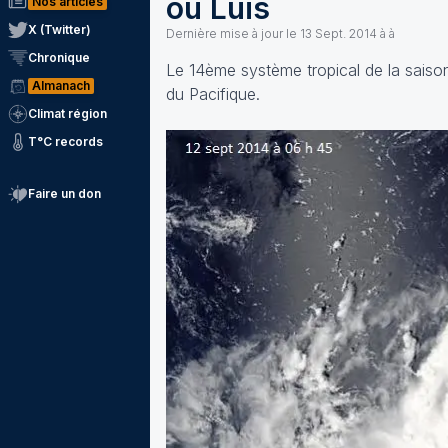
ou Luis
Nos articles
X (Twitter)
Dernière mise à jour le
13 Sept. 2014 à à
Chronique
Le 14ème système tropical de la saison
Almanach
du Pacifique.
Climat région
T°C records
Faire un don