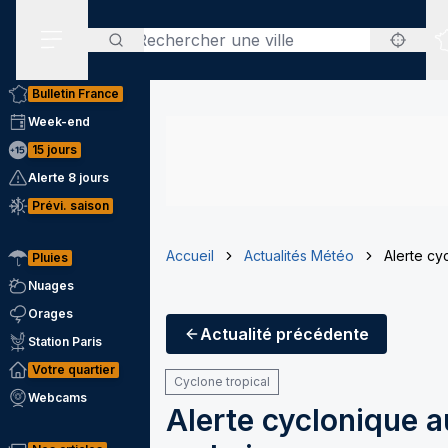
Rechercher
Menu secondaire
Bulletin France
Week-end
15 jours
Alerte 8 jours
Prévi. saison
Accueil
Actualités Météo
Alerte cy
Pluies
Nuages
Orages
Actualité
précédente
Station Paris
Votre quartier
Cyclone tropical
Webcams
Alerte cyclonique a