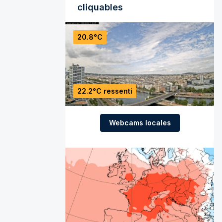
cliquables
20.8°C
22.2°C ressenti
Webcams locales