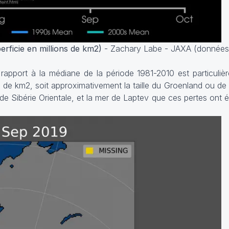
erficie en millions de km2)
- Zachary Labe - JAXA (données
rapport à la médiane de la période 1981-2010 est particuliè
 de km2, soit approximativement la taille du Groenland ou de 
 de Sibérie Orientale, et la mer de Laptev que ces pertes ont 