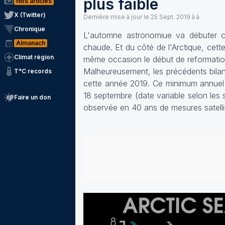
plus faible
Nos articles
X (Twitter)
Dernière mise à jour le
25 Sept. 2019 à à
Chronique
L'automne astronomiue va débuter ce
Almanach
chaude. Et du côté de l'Arctique, cette
Climat région
même occasion le début de reformatio
Malheureusement, les précédents bilan
T°C records
cette année 2019. Ce minimum annuel de
18 septembre (date variable selon les
Faire un don
observée en 40 ans de mesures satellite