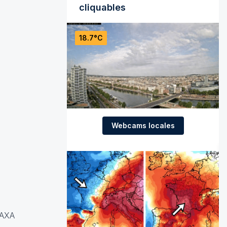
cliquables
18.7°C
Webcams locales
JAXA