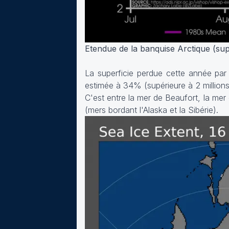
Etendue de la banquise Arctique (sup
La superficie perdue cette année par 
estimée à 34% (supérieure à 2 millions
C'est entre la mer de Beaufort, la mer
(mers bordant l'Alaska et la Sibérie).