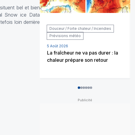
ituent bel et bien
nal Snow ice Data
efois loin derrière
Douceur / Forte chaleur / Incendies
Prévisions météo
5 Août 2026
La fraîcheur ne va pas durer : la
chaleur prépare son retour
0
1
2
3
4
5