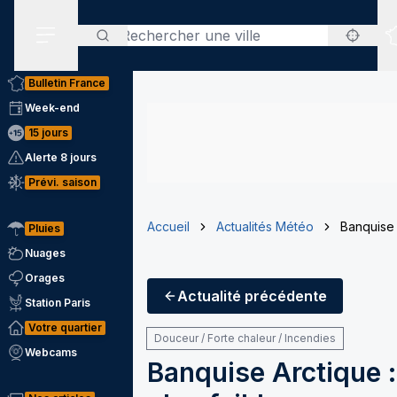
Rechercher
Menu secondaire
Bulletin France
Week-end
15 jours
Alerte 8 jours
Prévi. saison
Accueil
Actualités Météo
Banquise A
Pluies
Nuages
Orages
Actualité
précédente
Station Paris
Votre quartier
Douceur / Forte chaleur / Incendies
Webcams
Banquise Arctique : 