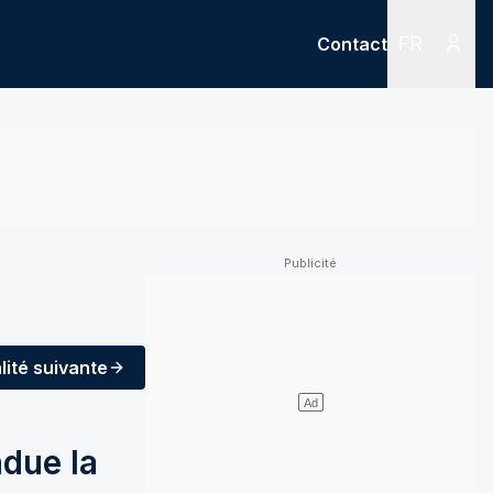
FR
Contact
Menu
Menu des
lité
suivante
ndue la