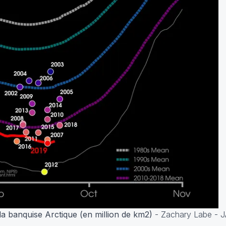
a banquise Arctique (en million de km2)
- Zachary Labe - 