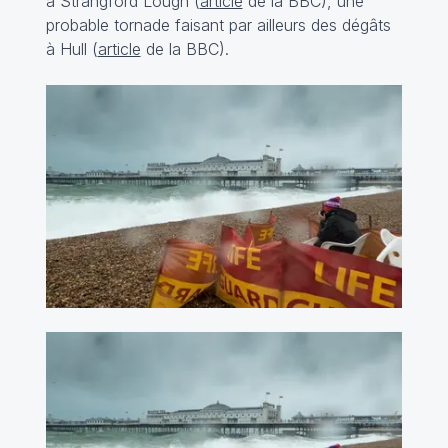
à Strangford Lough (
article
de la BBC), une
probable tornade faisant par ailleurs des dégâts
à Hull (
article
de la BBC).