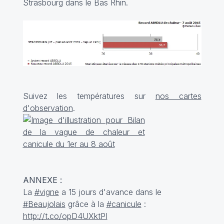
Strasbourg dans le Bas Rhin.
Suivez les températures sur
nos cartes
d'observation
.
ANNEXE :
La
#vigne
a 15 jours d'avance dans le
#Beaujolais
grâce à la
#canicule
:
http://t.co/opD4UXktPI