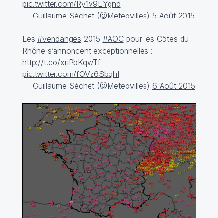
pic.twitter.com/Ry1v9EYgnd
— Guillaume Séchet (@Meteovilles)
5 Août 2015
Les
#vendanges
2015
#AOC
pour les Côtes du
Rhône s’annoncent exceptionnelles :
http://t.co/xriPbKqwTf
pic.twitter.com/fOVz6SbqhI
— Guillaume Séchet (@Meteovilles)
6 Août 2015