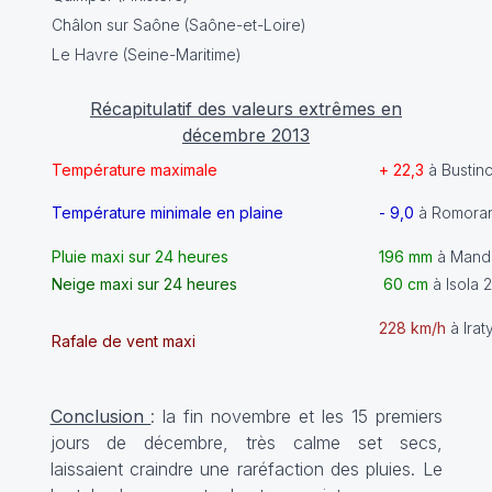
Châlon sur Saône (Saône-et-Loire)
Le Havre (Seine-Maritime)
Récapitulatif des valeurs extrêmes en
décembre 2013
Température maximale
+ 22,3
à Bustin
Température minimale en plaine
- 9,0
à Romorant
Pluie maxi sur 24 heures
196 mm
à Mande
Neige maxi sur 24 heures
60 cm
à Isola 
228 km/h
à Ira
Rafale de vent maxi
Conclusion
: la fin novembre et les 15 premiers
jours de décembre, très calme set secs,
laissaient craindre une raréfaction des pluies. Le