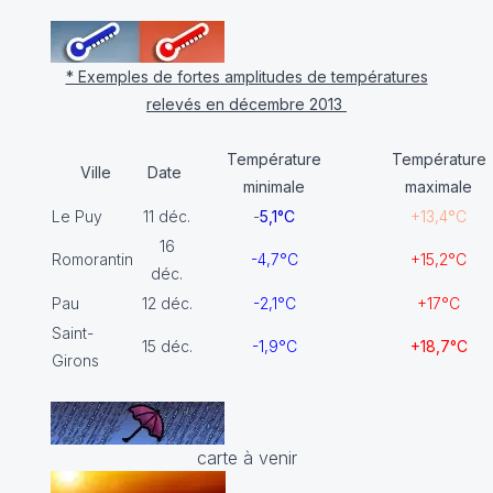
* Exemples de fortes amplitudes de températures
relevés en décembre 2013
Température
Température
Ville
Date
minimale
maximale
Le Puy
11 déc.
-
5,1°C
+13,4°C
16
Romorantin
-4,7°C
+15,2°C
déc.
Pau
12 déc.
-2,1°C
+17°C
Saint-
15 déc.
-1,9°C
+18,7°C
Girons
carte à venir