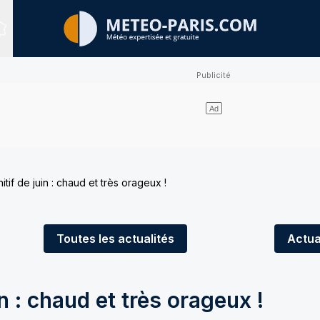
Sites expertisés
nitif de juin : chaud et très orageux !
Toutes
les actualités
Actua
in : chaud et très orageux !