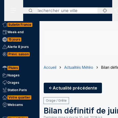
Rechercher
Menu secondaire
Bulletin France
Week-end
15 jours
Alerte 8 jours
Prévi. saison
Accueil
Actualités Météo
Bilan défi
Pluies
Nuages
Orages
Actualité
précédente
Station Paris
Votre quartier
Orage / Grêle
Webcams
Bilan définitif de ju
Dernière mise à jour le
10 Juil. 2018 à à