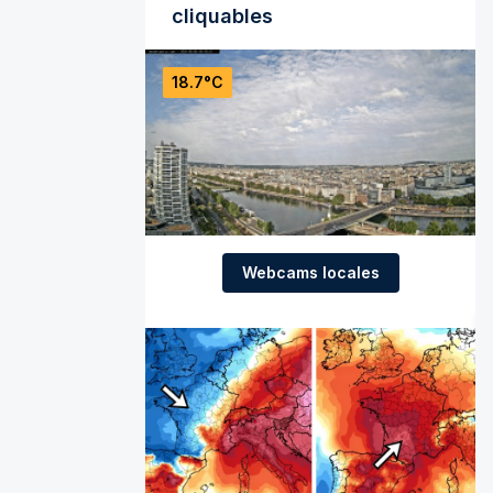
cliquables
18.7°C
Webcams locales