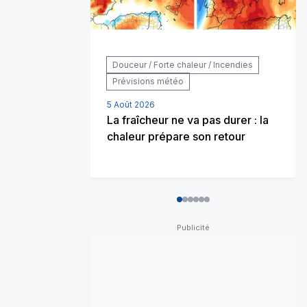
Douceur / Forte chaleur / Incendies
Prévisions météo
5 Août 2026
La fraîcheur ne va pas durer : la
chaleur prépare son retour
0
1
2
3
4
5