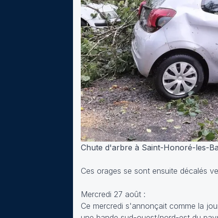
Chute d'arbre à Saint-Honoré-les-Ba
Ces orages se sont ensuite décalés ver
Mercredi 27 août :
Ce mercredi s'annonçait comme la jour
une bande sud-ouest/nord-est du pays, là