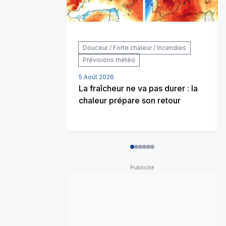
Douceur / Forte chaleur / Incendies
Prévisions météo
5 Août 2026
La fraîcheur ne va pas durer : la
chaleur prépare son retour
0
1
2
3
4
5