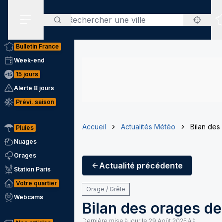
Rechercher
Menu secondaire
Bulletin France
Week-end
15 jours
Alerte 8 jours
Prévi. saison
Accueil
Actualités Météo
Bilan des
Pluies
Nuages
Orages
Actualité
précédente
Station Paris
Votre quartier
Orage / Grêle
Webcams
Bilan des orages de
Dernière mise à jour le
29 Août 2025 à à