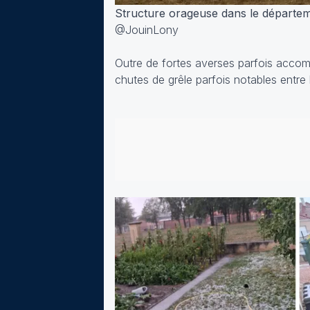
Structure orageuse dans le départeme
@JouinLony
Outre de fortes averses parfois acco
chutes de grêle parfois notables entre 