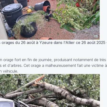
 orages du 26 août à Yzeure dans l'Allier ce 26 août 2025
 orage fort en fin de journée, produisant notamment de très 
s et d'arbres. Cet orage a malheureusement fait une victime 
n véhicule.