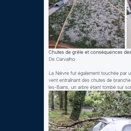
Chutes de grêle et conséquences des
De Carvalho
La Nièvre fut également touchée par un
vent entraînant des chutes de branche
les-Bains, un arbre étant tombé sur so