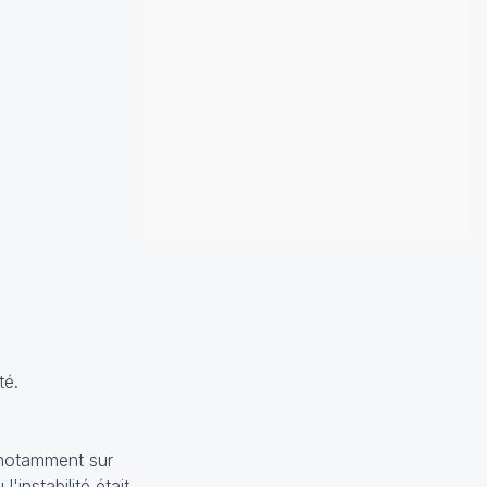
té.
 notamment sur
instabilité était