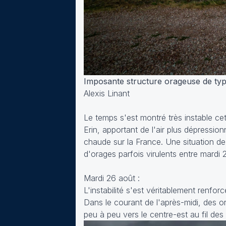
Imposante structure orageuse de type
Alexis Linant
Le temps s'est montré très instable ce
Erin, apportant de l'air plus dépression
chaude sur la France. Une situation de 
d'orages parfois virulents entre mardi 
Mardi 26 août :
L'instabilité s'est véritablement renfo
Dans le courant de l'après-midi, des or
peu à peu vers le centre-est au fil des