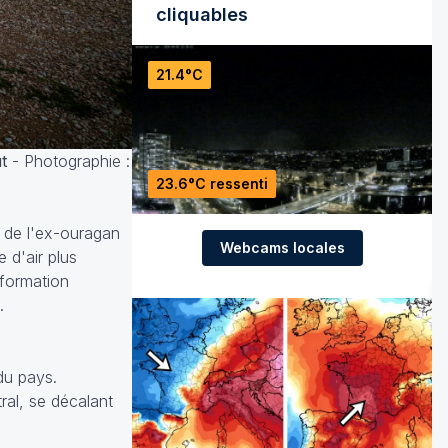
cliquables
21.4°C
ût
- Photographie :
23.6°C ressenti
e de l'ex-ouragan
Webcams locales
e d'air plus
 formation
.
du pays.
ral, se décalant