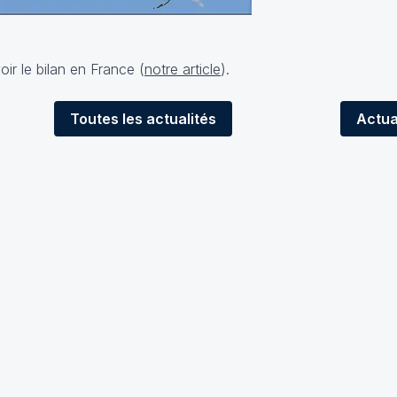
oir le bilan en France (
notre article
).
Toutes
les actualités
Actua