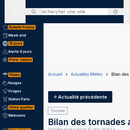
Rechercher
Menu secondaire
Bulletin France
Week-end
15 jours
Alerte 8 jours
Prévi. saison
Accueil
Actualités Météo
Bilan des
Pluies
Nuages
Orages
Actualité
précédente
Station Paris
Votre quartier
Tornade
Webcams
Bilan des tornades 
Dernière mise à jour le
30 Janv. 2014 à à