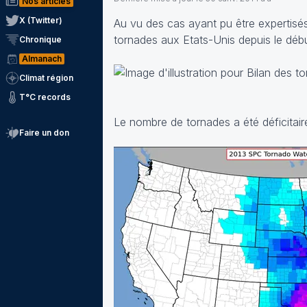
Nos articles
X (Twitter)
Au vu des cas ayant pu être expertisé
tornades aux Etats-Unis depuis le déb
Chronique
Almanach
Climat région
T°C records
Le nombre de tornades a été déficitai
Faire un don