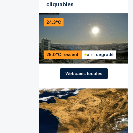
cliquables
24.3°C
25.0°C ressenti
air : dégradé
Webcams locales