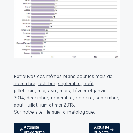
Retrouvez ces mêmes bilans pour les mois de
novembre
,
octobre
,
septembre
,
août
,
juillet
,
juin
,
mai
,
avril
,
mars
,
février
et
janvier
2014,
décembre
,
novembre
,
octobre
,
septembre
,
août
,
juillet
,
juin
et
mai
2013.
Sur notre site : le
suivi climatologique
.
Actualité
Actualité
précédente
suivante