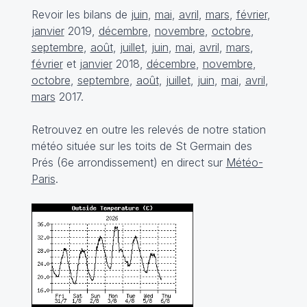
Revoir les bilans de
juin
,
mai
,
avril
,
mars
,
février
,
janvier
2019,
décembre
,
novembre
,
octobre
,
septembre
,
août
,
juillet
,
juin
,
mai
,
avril
,
mars
,
février
et
janvier
2018,
décembre
,
novembre
,
octobre
,
septembre
,
août
,
juillet
,
juin
,
mai
,
avril
,
mars
2017.
Retrouvez en outre les relevés de notre station
météo située sur les toits de St Germain des
Prés (6e arrondissement) en direct sur
Météo-
Paris
.