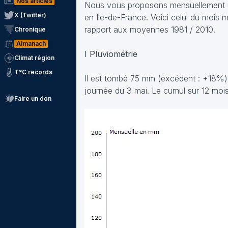
Nos articles
Nous vous proposons mensuellement un
X (Twitter)
en Ile-de-France. Voici celui du mois 
rapport aux moyennes 1981 / 2010.
Chronique
Almanach
I Pluviométrie
Climat région
T°C records
Il est tombé 75 mm (excédent : +18%) 
journée du 3 mai. Le cumul sur 12 mois 
Faire un don