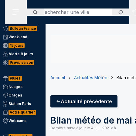
Rechercher
Menu secondaire
Bulletin France
Week-end
15 jours
Alerte 8 jours
Prévi. saison
Accueil
Actualités Météo
Bilan mét
Pluies
Nuages
Orages
Actualité
précédente
Station Paris
Votre quartier
Bilan météo de mai 
Webcams
Dernière mise à jour le
4 Juil. 2021 à à