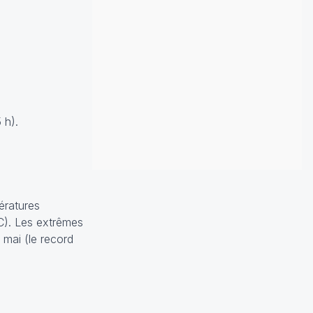
 h).
ératures
C). Les extrêmes
 mai (le record