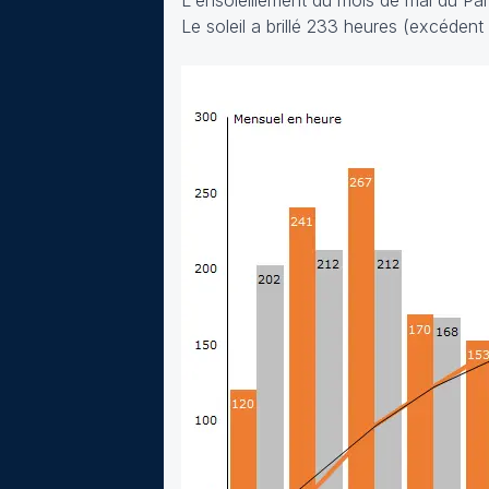
L'ensoleillement du mois de mai du Par
Le soleil a brillé 233 heures (excéden