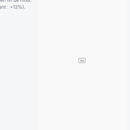
en fin de mois.
ent : +13%).