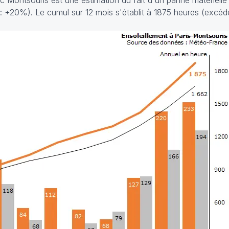
c Montsouris est une estimation du fait d'un panne matérielle 
t : +20%). Le cumul sur 12 mois s'établit à 1875 heures (excéd