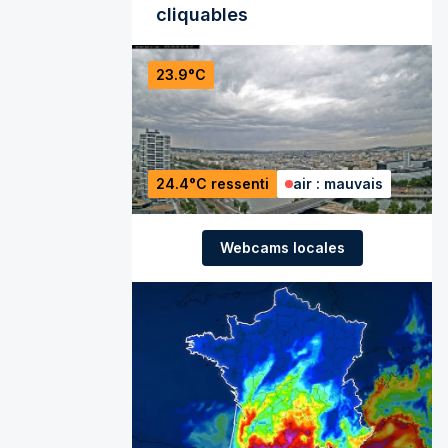
cliquables
23.9°C
24.4°C ressenti
air : mauvais
Webcams locales