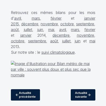
Retrouvez ces mêmes bilans pour les mois
d'
avril
,
mars
,
février
et
janvier
2015
,
décembre
,
novembre
,
octobre
,
septembre
,
août
,
juillet
,
juin
,
mai
,
avril
,
mars
,
février
et
janvier
2014,
décembre
,
novembre
,
octobre
,
septembre
,
août
,
juillet
,
juin
et
mai
2013.
Sur notre site : le
suivi climatologique
.
Actualité
Actualité
précédente
suivante