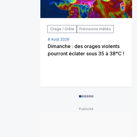
Orage / Grêle
Prévisions météo
8 Août 2026
Dimanche : des orages violents
pourront éclater sous 35 à 38°C !
0
1
2
3
4
5