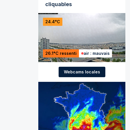
cliquables
24.4°C
26.1°C ressenti
air : mauvais
Webcams locales