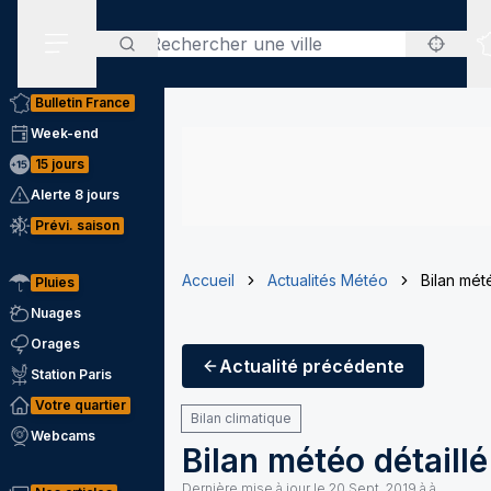
Rechercher
Menu secondaire
Bulletin France
Week-end
15 jours
Alerte 8 jours
Prévi. saison
Accueil
Actualités Météo
Bilan mété
Pluies
Nuages
Orages
Actualité
précédente
Station Paris
Votre quartier
Bilan climatique
Webcams
Bilan météo détaillé
Dernière mise à jour le
20 Sept. 2019 à à