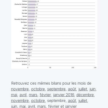
Retrouvez ces mêmes bilans pour les mois de
novembre
,
octobre
,
septembre
,
août
,
juillet
,
juin
,
mai
,
avril
,
mars
,
février
,
janvier 2016
,
décembre
,
novembre
,
octobre
, septembre,
août
,
juillet
,
juin
,
mai
,
avril
,
mars
,
février
et
janvier