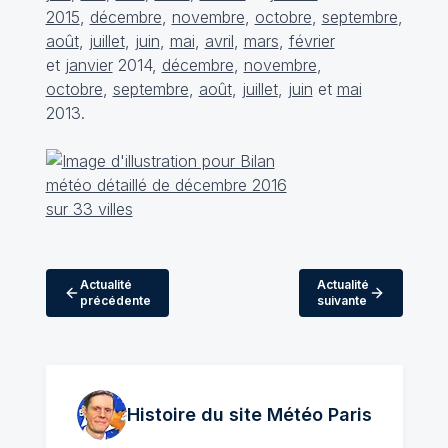
2015
,
décembre
,
novembre
,
octobre
,
septembre
,
août
,
juillet
,
juin
,
mai
,
avril
,
mars
,
février
et
janvier
2014,
décembre
,
novembre
,
octobre
,
septembre
,
août
,
juillet
,
juin
et
mai
2013.
Actualité
Actualité
précédente
suivante
Histoire du site Météo
Paris