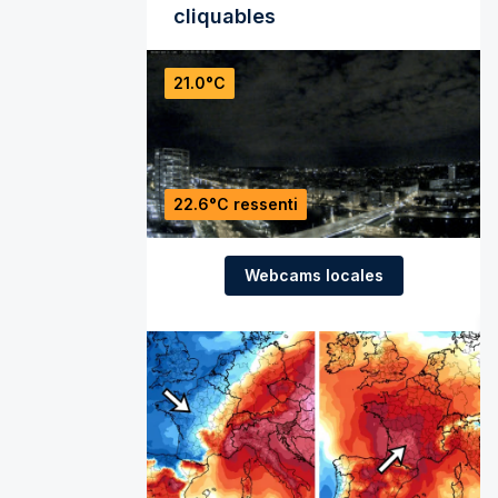
cliquables
21.0°C
22.6°C ressenti
Webcams locales