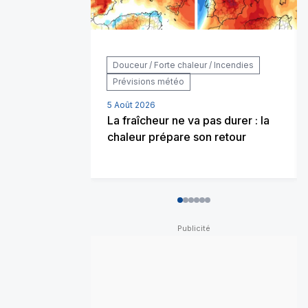
Douceur / Forte chaleur / Incendies
Prévisions météo
5 Août 2026
La fraîcheur ne va pas durer : la
chaleur prépare son retour
0
1
2
3
4
5