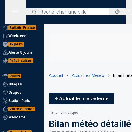
Rechercher
Menu secondaire
Bulletin France
Week-end
15 jours
Alerte 8 jours
Prévi. saison
Accueil
Actualités Météo
Bilan mété
Pluies
Nuages
Orages
Actualité
précédente
Station Paris
Votre quartier
Bilan climatique
Webcams
Bilan météo détaillé
Dernière mise à jour le
7 Mars 2019 à à