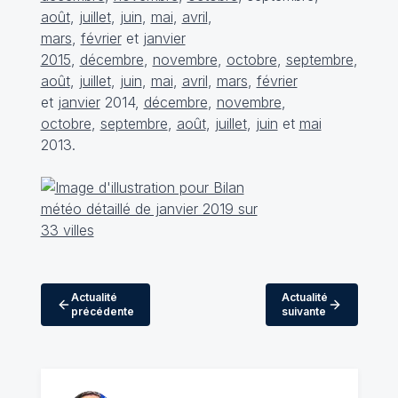
août
,
juillet
,
juin
,
mai
,
avril
,
mars
,
février
et
janvier
2015
,
décembre
,
novembre
,
octobre
,
septembre
,
août
,
juillet
,
juin
,
mai
,
avril
,
mars
,
février
et
janvier
2014,
décembre
,
novembre
,
octobre
,
septembre
,
août
,
juillet
,
juin
et
mai
2013.
Actualité
Actualité
précédente
suivante